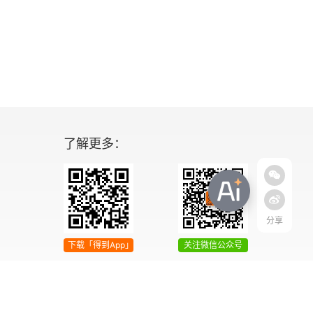
了解更多：
分享
下载「得到App」
关注微信公众号
04号
增值电信业务经营许可证 京ICP证090644号