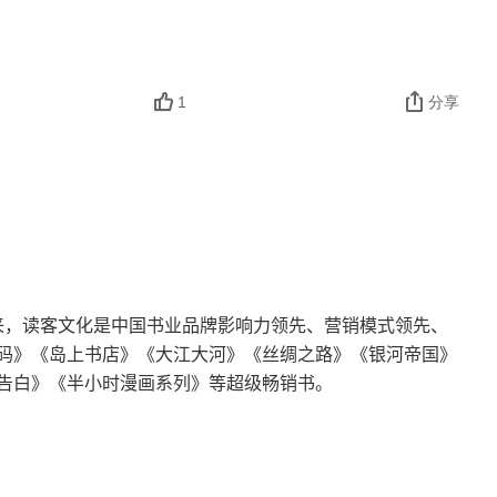
1
分享
以来，读客文化是中国书业品牌影响力领先、营销模式领先、
码》《岛上书店》《大江大河》《丝绸之路》《银河帝国》
告白》《半小时漫画系列》等超级畅销书。