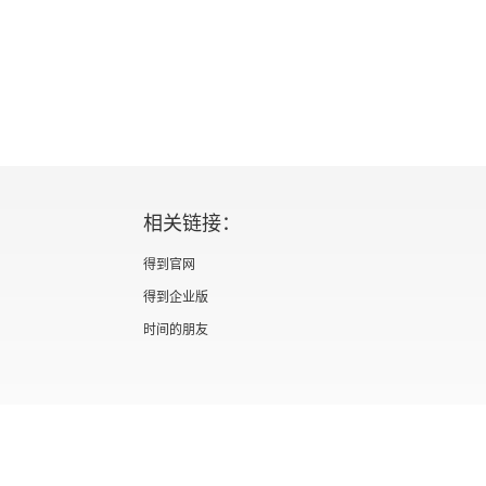
相关链接：
得到官网
得到企业版
时间的朋友
证 新出发京零字第海200073号
广播电视节目制作经营许可证 （京）字第012