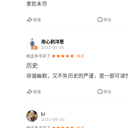
意犹未尽
一、两河文明：不请自来的地产开发商
转发
评论
二、波斯史：西亚最靓的仔
三、印度史(1)：欧亚群租房
用心剥洋葱
2022-05-25
四、印度史(2)：流水的住户
给这本书评了
5.0
五、印度史(3)：“真命天子”来了
历史
诙谐幽默，又不失历史的严谨，是一部可读
六、印度史(4)：种姓制是咋回事儿
七、古埃及史：把改朝换代干成了流水线
转发
评论
八、番外篇 俄国史(1)：从小不点起家
Li
九、番外篇 俄国史(2)：三个沙皇去找水
2023-06-30
给这本书评了
5.0