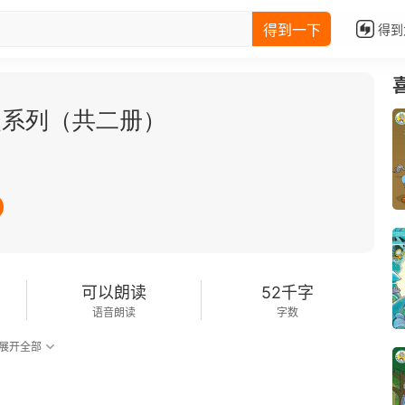
得到一下
得到
史系列（共二册）
可以朗读
52千字
语音朗读
字数
展开全部