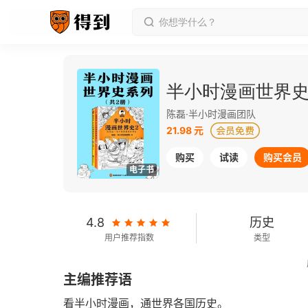
半小时漫画世界
陈磊·半小时漫画团队
21.98 元
购买
试读
购买会员
电子书
4.8
历史
用户推荐指数
类型
2018-04-01
主编推荐语
发行日期
看半小时漫画，通世界各国历史。