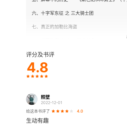
六、十字军东征 之 三大骑士团
七、真正的加勒比海盗
八、美国往事（一）：独立战争
九、美国往事（二）：南北战争
评分及书评
4.8
十、美国往事（三）：上帝保佑美国
十一、一口气读完日本史
半小时漫画世界史2
照壁
2022-12-01
版权信息
给这本书评了
4.0
生动有趣
陈磊·半小时漫画团队介绍