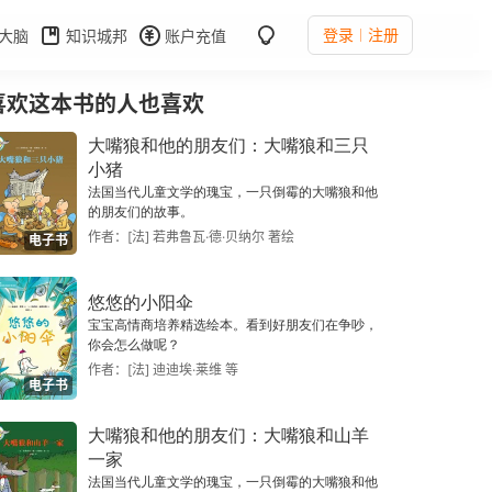
登录
注册
大脑
知识城邦
账户充值
喜欢这本书的人也喜欢
大嘴狼和他的朋友们：大嘴狼和三只
小猪
法国当代儿童文学的瑰宝，一只倒霉的大嘴狼和他
的朋友们的故事。
作者：[法] 若弗鲁瓦·德·贝纳尔 著绘
电子书
悠悠的小阳伞
宝宝高情商培养精选绘本。看到好朋友们在争吵，
你会怎么做呢？
作者：[法] 迪迪埃·莱维 等
电子书
大嘴狼和他的朋友们：大嘴狼和山羊
一家
法国当代儿童文学的瑰宝，一只倒霉的大嘴狼和他