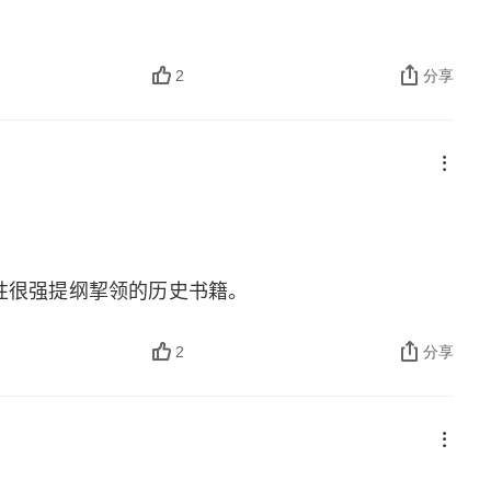
2
分享
性很强提纲挈领的历史书籍。
2
分享