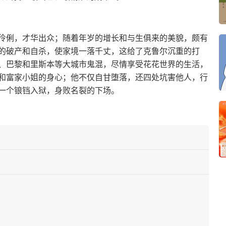
伶俐，才华出众；随着年岁的增长和与生俱来的美貌，颇有
的破产和自杀，使家境一落千丈，这给了克鲁尔沉重的打
、巴黎和里斯本等大城市鬼混，尽情享受花花世界的生活，
和富家小姐的身心；他不仅自甘堕落，还四处坑害他人，行
一个锒铛入狱，身败名裂的下场。