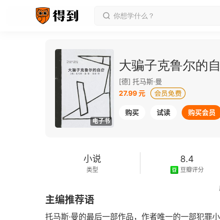
大骗子克鲁尔的自
[德] 托马斯·曼
27.99 元
购买
试读
购买会员
电子书
小说
8.4
类型
豆瓣评分
2006-05-01
主编推荐语
发行日期
托马斯·曼的最后一部作品，作者唯一的一部犯罪小说