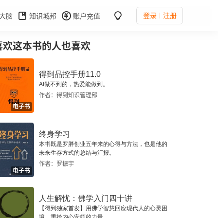
登录
注册
大脑
知识城邦
账户充值
喜欢这本书的人也喜欢
得到品控手册11.0
AI做不到的，热爱能做到。
作者：得到知识管理部
电子书
终身学习
本书既是罗胖创业五年来的心得与方法，也是他的
未来生存方式的总结与汇报。
作者：罗振宇
电子书
人生解忧：佛学入门四十讲
【得到独家首发】用佛学智慧回应现代人的心灵困
境，重拾内心安顿的力量。