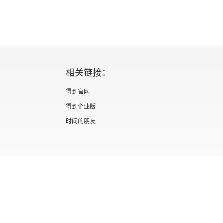
相关链接：
得到官网
得到企业版
时间的朋友
证 新出发京零字第海200073号
广播电视节目制作经营许可证 （京）字第012
信息网络传播视听节目许可证 0110567
隐私政策
知识产权声明
京ICP备05039090号-10
京公网安备 1101050
北京优视米网络科技有限公司
Copyright © 2022 All rights reserved