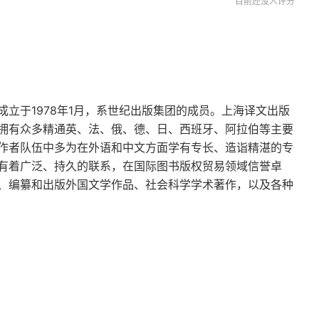
目前还没人评分
立于1978年1月，系世纪出版集团的成员。上海译文出版
拥有众多精通英、法、俄、德、日、西班牙、阿拉伯等主要
作者队伍中多为在外语和中文方面学有专长、造诣精湛的专
有着广泛、持久的联系，在国际图书版权贸易领域信誉卓
、编纂和出版外国文学作品、社会科学学术著作，以及各种