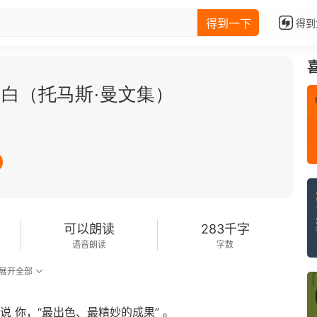
得到一下
得到
白（托马斯·曼文集）
可以朗读
283千字
语音朗读
字数
展开全部
 你，“最出色、最精妙的成果” 。