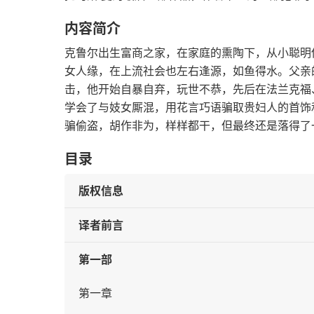
内容简介
克鲁尔出生富商之家，在家庭的熏陶下，从小聪明
女人缘，在上流社会也左右逢源，如鱼得水。父亲
击，他开始自暴自弃，玩世不恭，先后在法兰克福
学会了与妓女厮混，用花言巧语骗取贵妇人的首饰
骗偷盗，胡作非为，样样都干，但最终还是落得了
目录
版权信息
译者前言
第一部
第一章