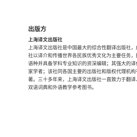
第一章
第二章
出版方
第三章
上海译文出版社
第四章
上海译文出版社是中国最大的综合性翻译出版社，成
社以译介和传播世界各民族优秀文化为主要任务，
第五章
语种并具备学科专业知识的资深编辑；其强大的译
家学者；该社同各国主要的出版社和版权代理机构
第六章
著。三十多年来，上海译文出版社一直致力于翻译
双语词典和外语教学参考图书。
第七章
第八章
第九章
第三部