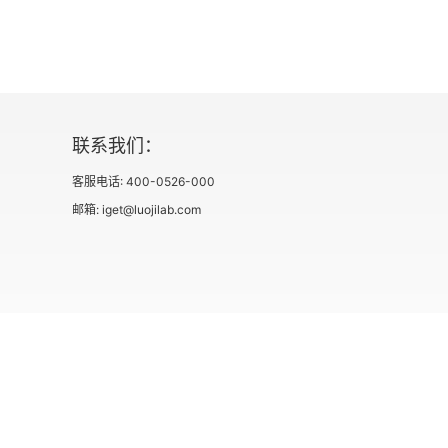
第一章
第二章
第三章
联系我们：
第四章
客服电话: 400-0526-000
邮箱: iget@luojilab.com
第五章
第六章
第七章
第八章
社会信用代码 91110108662186561M
出版物经营许可
第九章
用户协议