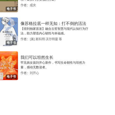
作者：成庆
电子书
像苏格拉底一样无知：打不倒的活法
【得到独家首发】融合古哲智慧与现代认知行为疗
法，助力塑造内心韧性与幸福感。
作者：[美] 斯科特·沃尔特曼 等
电子书
我们可以坦然生长
罕见病女孩刘开心新作，书写生命韧性与坦然力
量，感动无数读者。
作者：刘开心
电子书