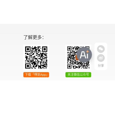
了解更多：
分享
下载「得到App」
关注微信公众号
04号
增值电信业务经营许可证 京ICP证090644号
2042303号