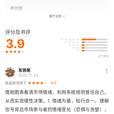
棒状图
展开全部
蜡烛图
评分及书评
蜡烛图的形状
3.9
消除情绪的影响，进行推理判断
永久地提高投资技巧
9个评分
成为能够盈利的蜡烛图投资者
东弥笑
2025-11-23
抓住胜率最大的交易机会
给这本书评了
4.0
借助图表看清市场情绪，利用系统规则管住自己，
基本面分析与技术分析的比较
从而实现理性决策。1. 情绪为基，知行合一。理解
理念：坚定投资信仰的核心
信号背后市场参与者的情绪变化（恐惧与贪婪），