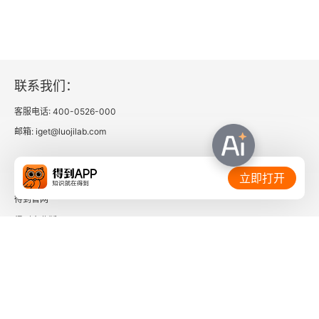
大敌当前
虑、怀疑是不是信号错了？要亏钱了！于是忍不住
步步为营
在小幅震荡中恐慌性地卖出止损。信规律，管住手
相信基于高概率规律制定的交易计划。在买入时，
巢中乳燕
联系我们：
韭菜已经设定好了止损位（比如信号最低点下方
条形三明治
客服电话: 400-0526-000
 8%）。只要股价没触及韭菜的止损位，就相信规
邮箱: iget@luojilab.com
飞鸽归巢
律，耐心持有，不被短暂的波动吓跑。结果几天
后，股价如期开始上涨。交易结束后，无论盈亏，
相关链接：
梯底
立即打开
都复盘这次买入点是否合理？止损设得合适吗？持
得到官网
低价配
仓时心态如何？下次在哪个环节可以做得更好？就
得到企业版
像交通导航。信规律就是相信导航软件（交易系
第3章 持续模式
时间的朋友
统）基于实时路况（市场数据）规划的是最优路线
跳空高开缺口
了解更多：
（高概率交易策略）。管住手就是开车时，导航说
前方路口右转，但韭菜看右边小路有点黑，就犹豫
跳空低开缺口