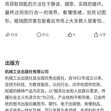
而获取钥匙的方法在于静读、细思、实践的循环，
在谣言传播时买入
最终达到知行合一的境界。看懂情绪，别死记图
学习投资我们该从何处着手
形。蜡烛图厉害在能看出市场上大多数人是害怕还
授人以鱼不如授人以渔
是贪婪。别光背图形样子，要理解背后的人心变
转发
评论
8
分享
化。一只股票已经连续上涨很多天了。今天，它先
人类的情绪
是大幅高开，创出新高，但没想到盘中一路下跌，
自负：投资的拦路虎
最后收盘价几乎跌回了昨天的开盘价，形成了一根
出版方
有很长上影线的蜡烛（这叫流星线）。死记图形，
最优交易的标准
书上说流星线是见顶信号，快卖！看懂情绪，这根
机械工业出版社有限公司
第2章 反转的模式
机械工业出版社是全国优秀出版社，自1952年成立以来，
线告诉韭菜，开盘时贪婪的情绪达到顶峰，买家疯
坚持为科技、为教育服务，以向行业、向学校提供优质、
蜡烛图信号
狂涌入将价格推高。但随后，恐惧和获利了结的情
权威的精神产品为宗旨，以“服务社会和人民群众需求，传
绪占据上风，卖家猛烈反扑，将价格打回原形。这
播社会主义先进文化”为己任，产业结构不断完善，已由传
长日（长阳或长阴）
统的图书出版向着图书、期刊、电子出版物、音像制品、
显示多头的力量可能已经耗尽，空头开始发力。韭
电子商务一体化延伸，现已发展为多领域、多学科的大型