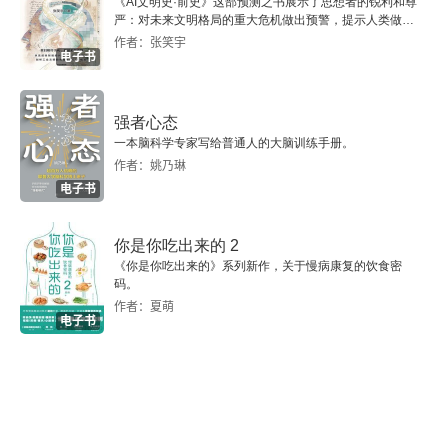
谱。别单靠一个蜡烛图信号就买卖。把它和均线、
《AI文明史·前史》这部预测之书展示了思想者的锐利和尊
严：对未来文明格局的重大危机做出预警，提示人类做出
乌云压顶
成交量这些工具结合起来看，互相验证，成功率才
智慧的选择。
作者：张笑宇
电子书
高。股价下跌后，出现了一个看涨的蜡烛图信号，
孕线
比如锤子线。单一信号，锤子线！是底部信号，赶
强者心态
晨星
紧满仓买入！多条线索验证，看趋势线，股价是否
一本脑科学专家写给普通人的大脑训练手册。
作者：姚乃琳
跌到了重要的支撑线附近？看成交量，形成锤子线
暮星
电子书
的这一天，成交量是否明显放大？放量说明在这个
反扑信号
位置有大量资金接手。看技术指标，比如 
RSI 
指标
你是你吃出来的 2
《你是你吃出来的》系列新作，关于慢病康复的饮食密
射击之星
是否显示超卖？如果锤子线出现时，同时满足了触
码。
作者：夏萌
及支撑线、成交量放大、
RSI 
超卖这几个条件，那
倒锤头
电子书
么这就是一个强大的、多条线索共振的买入信号，
次要的信号
可靠性大大增加。就像医生看病，单看一个蜡烛图
信号，就像病人只说头疼。有经验的医生不会直接
三星
开止疼药。他会结合多条线索，量体温（看是否发