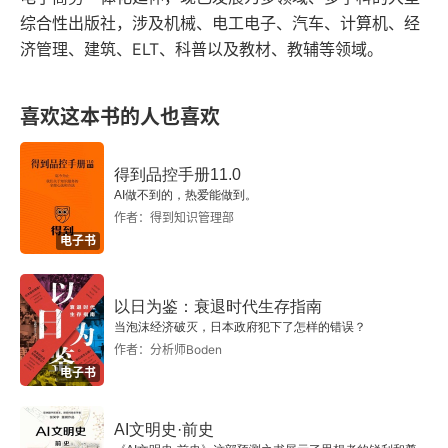
短日（短阳或短阴）
菜的决策重点就从这是什么形态变成了市场情绪可
综合性出版社，涉及机械、电工电子、汽车、计算机、经
能正在逆转。就像一场拔河比赛。死记图形就像只
济管理、建筑、ELT、科普以及教材、教辅等领域。
实线（实体）
记得穿红衣服的队伍会赢。看懂情绪则是观察比赛
陀螺（带上下影线的实体）
本身，红队一开始猛拉，绳子过来一大截（股价大
喜欢这本书的人也喜欢
随机指标
涨）。但紧接着，看到蓝队站稳脚跟，开始发力，
得到品控手册11.0
绳子中间的红绸带一点点往回挪，最后僵持在原地
随机指标公式
AI做不到的，热爱能做到。
（长上影线）。这时就能判断，红队（多头）力气
作者：得到知识管理部
主要的信号
电子书
用尽了，势头可能转向蓝队（空头），而不必等比
赛结果完全出来。2. 共振验证，规则为纲。使用蜡
十字
以日为鉴：衰退时代生存指南
烛图时，不应孤立看待信号，而应将其与计算机趋
当泡沫经济破灭，日本政府犯下了怎样的错误？
吞没模式（“阳包阴”或“阴包阳”）
势分析、随机指标等其他技术工具结合，形成信号
作者：分析师Boden
电子书
共振，并建立严格的交易规则来克服人性弱点，从
锤头和吊颈
而实现收益最大化。多条线索一起看，更准更靠
AI文明史·前史
贯穿模式