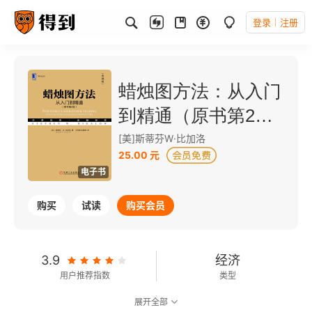
登录
注册
蜡烛图方法：从入门
到精通（原书第2
版）
[美]斯蒂芬W·比加洛
25.00 元
电子书
购买
试读
购买会员
3.9
经济
用户推荐指数
类型
展开全部
6.5
可以朗读