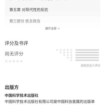
第五章 对现代性的反抗
第三部分 民主政治
展开全部
第六章 绅士的没落
评分及书评
第七章 改革者的命运
尚无评分
第八章 专家的崛起
目前还没人评分
第四部分 实用性文化
第九章 商业与智识
出版方
第十章 自立与励志技术
中国科学技术出版社
第十一章 主题的变奏
中国科学技术出版社有限公司是中国科协直属的出版单