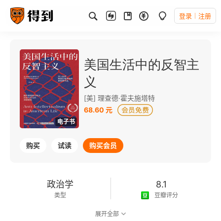
登录
注册
美国生活中的反智主
义
[美] 理查德·霍夫施塔特
68.60 元
电子书
购买
试读
购买会员
政治学
8.1
类型
豆瓣评分
展开全部
可以朗读
294千字