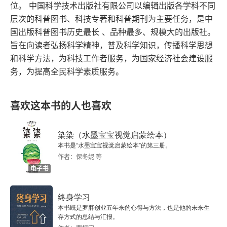
位。 中国科学技术出版社有限公司以编辑出版各学科不同
第五部分 民主制度下的教育
层次的科普图书、科技专著和科普期刊为主要任务，是中
国出版科普图书历史最长 、品种最多、规模大的出版社。
第十二章 学校与教师
旨在向读者弘扬科学精神，普及科学知识，传播科学思想
和科学方法，为科技工作者服务，为国家经济社会建设服
第十三章 生活调整之路
务，为提高全民科学素质服务。
第十四章 儿童与世界
喜欢这本书的人也喜欢
第六部分 结论
染染（水墨宝宝视觉启蒙绘本）
第十五章 知识分子：疏离与顺从
本书是“水墨宝宝视觉启蒙绘本”的第三册。
作者：保冬妮 等
附录 美国历届总统及其任期、党派
电子书
终身学习
本书既是罗胖创业五年来的心得与方法，也是他的未来生
存方式的总结与汇报。