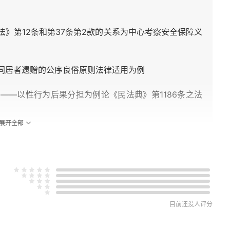
法》第12条和第37条第2款的关系为中心考察安全保障义
外同居者遗赠的公序良俗原则法律适用为例
——以性行为后果分担为例论《民法典》第1186条之法
展开全部
用 ——以买卖型担保案型的法律适用为例
范与强制性规范 ——以《民法典》第585条（违约金）
以占有推定运作机理之考察为例
目前还没人评分
偿”概念对“物权行为”概念的替代为例