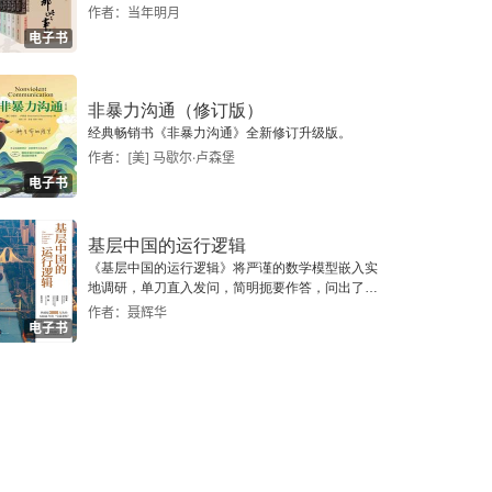
作者：当年明月
电子书
非暴力沟通（修订版）
经典畅销书《非暴力沟通》全新修订升级版。
作者：[美] 马歇尔·卢森堡
电子书
基层中国的运行逻辑
《基层中国的运行逻辑》将严谨的数学模型嵌入实
地调研，单刀直入发问，简明扼要作答，问出了一
个真实切近的基层中国。
作者：聂辉华
电子书