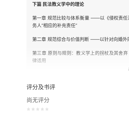
下篇 民法教义学中的理论
第一章 规范比较与体系衡量 ——以《侵权责任
务人“相应的补充责任”
第二章 规范综合与价值判断 ——以针对向婚
第三章 原则与规则：教义学上的拐杖及其舍弃 
律适用
第四章 自治与管制之一：定义、定性与法律适
评分及书评
第五章 自治与管制之二：定义性规范、任意性规
之法律适用为例
尚无评分
第六章 比较法与案例视角下的深层求同 ——
第七章 概念与语境：中度抽象的意义 ——以“清