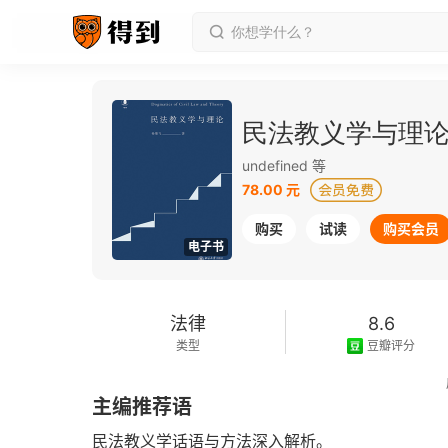
民法教义学与理
undefined 等
78.00 元
购买
试读
购买会员
电子书
法律
8.6
类型
豆瓣评分
2025-06-01
主编推荐语
发行日期
民法教义学话语与方法深入解析。