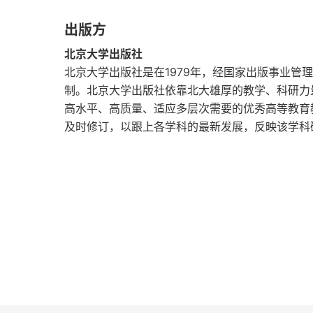
第八章 社会学概念与法律教义学落实：情感化
出版方
第九章 社会学概念与法律教义学落实：情感化
北京大学出版社
北京大学出版社是在1979年，经国家出版事业管
附录：类案研究的意义与方法 ——一篇讲座稿[5
制。北京大学出版社依靠北大雄厚的教学、科研力
高水平、高质量、适应多层次需要的优秀高等教育
及时修订，以跟上各学科的最新发展，反映该学科