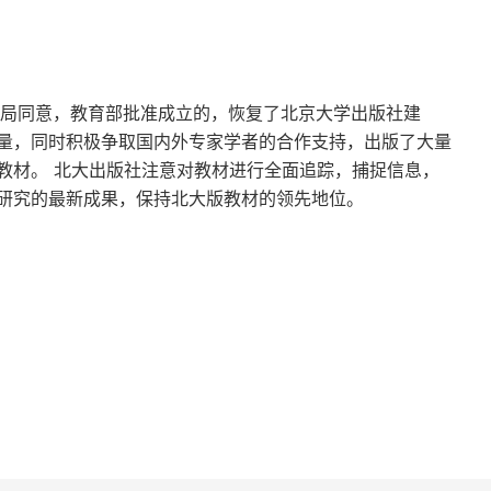
仪式之一 ——家庭伦理、婚姻身份与法律
仪式之二 ——祭奠纠纷的类案研究
理局同意，教育部批准成立的，恢复了北京大学出版社建
63]
量，同时积极争取国内外专家学者的合作支持，出版了大量
教材。 北大出版社注意对教材进行全面追踪，捕捉信息，
研究的最新成果，保持北大版教材的领先地位。