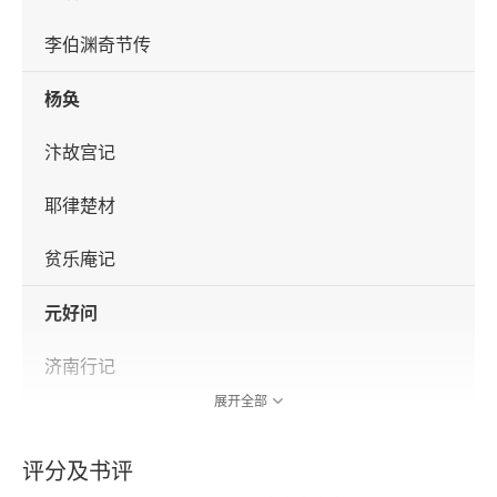
李伯渊奇节传
杨奂
汴故宫记
耶律楚材
贫乐庵记
元好问
济南行记
展开全部
内翰王公墓表
评分及书评
雷希颜墓铭