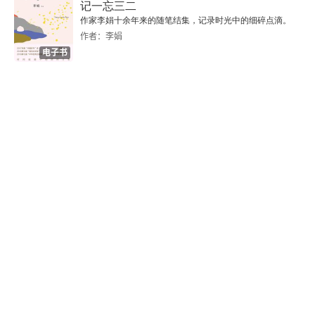
林景熙
记一忘三二
作家李娟十余年来的随笔结集，记录时光中的细碎点滴。
蜃说
作者：李娟
电子书
卢挚
与姚江村先生书
戴表元
乔木亭记
送张叔夏西游序
质野堂记
寒光亭记
文溪记