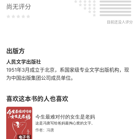
尚无评分
刘祁
目前还没人评分
游林虑西山记
许衡
出版方
与窦先生书
人民文学出版社
宋道
1951年3月成立于北京，系国家级专业文学出版机构，现
为中国出版集团公司成员单位。
与襄阳吕安抚书
喜欢这本书的人也喜欢
郝经
横翠楼记
今生最难对付的女生是老妈
这是冯唐写给爸妈最掏心窝的文字。
王恽
作者：冯唐
电子书