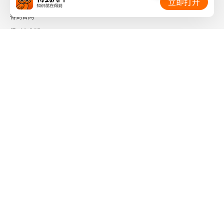
立即打开
杜仁杰
得到官网
得到企业版
遗山先生集后序
时间的朋友
娄敬洞洞虚观碑记
了解更多：
刘因
归云庵记
与政府书
下载「得到App」
关注微信公众号
武遂杨翁遗事
游高氏园记
社会信用代码 91110108662186561M
出版物经营许可证 新出发京零字第海200073号
驯鼠记
广播电视节目制作经营许可证 （京）字第01204号
增值电信业务经营许可证 京ICP证090644号