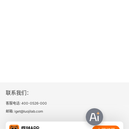
敷山记
邓牧
雪窦游志
麻革
游龙山记
吴澄
联系我们：
送何太虚北游序
客服电话: 400-0526-000
答董中丞书
邮箱: iget@luojilab.com
别赵子昂序
相关链接：