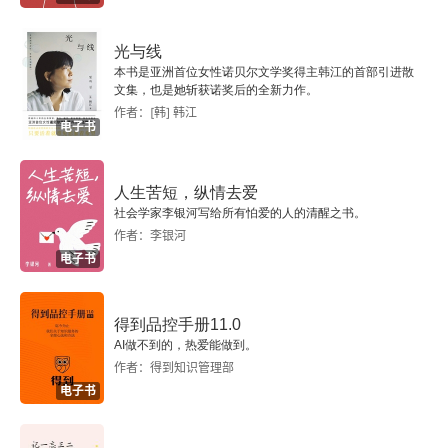
烈妇胡氏传
光与线
方回
本书是亚洲首位女性诺贝尔文学奖得主韩江的首部引进散
文集，也是她斩获诺奖后的全新力作。
秀亭记
作者：[韩] 韩江
电子书
觉喜泉记
人生苦短，纵情去爱
心境记
社会学家李银河写给所有怕爱的人的清醒之书。
作者：李银河
姚燧
电子书
序江汉先生事实
得到品控手册11.0
AI做不到的，热爱能做到。
南平楼记
作者：得到知识管理部
电子书
送李茂卿序