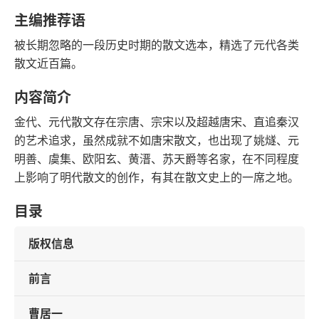
字数
发行日期
主编推荐语
被长期忽略的一段历史时期的散文选本，精选了元代各类
散文近百篇。
内容简介
金代、元代散文存在宗唐、宗宋以及超越唐宋、直追秦汉
的艺术追求，虽然成就不如唐宋散文，也出现了姚燧、元
明善、虞集、欧阳玄、黄溍、苏天爵等名家，在不同程度
上影响了明代散文的创作，有其在散文史上的一席之地。
目录
版权信息
前言
曹居一