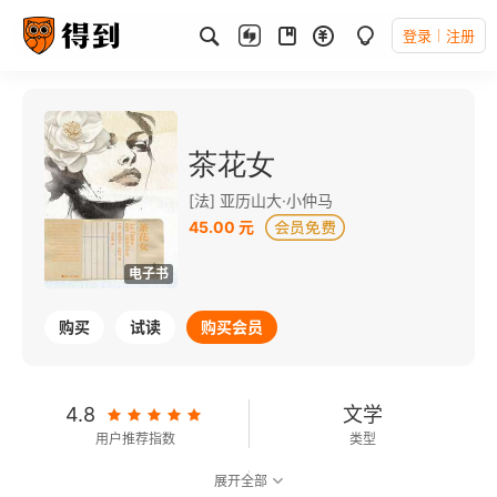
登录
注册
茶花女
[法] 亚历山大·小仲马
45.00 元
电子书
购买
试读
购买会员
4.8
文学
用户推荐指数
类型
展开全部
8.5
可以朗读