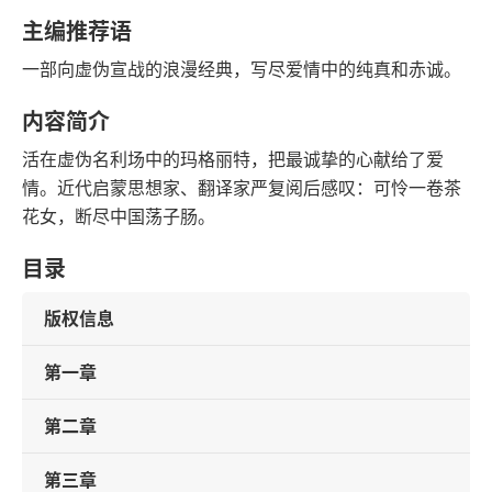
豆瓣评分
语音朗读
主编推荐语
116千字
2024-07-01
一部向虚伪宣战的浪漫经典，写尽爱情中的纯真和赤诚。
字数
发行日期
内容简介
活在虚伪名利场中的玛格丽特，把最诚挚的心献给了爱
情。近代启蒙思想家、翻译家严复阅后感叹：可怜一卷茶
花女，断尽中国荡子肠。
目录
版权信息
第一章
第二章
第三章