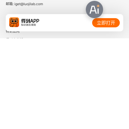
邮箱: iget@luojilab.com
相关链接：
立即打开
得到官网
得到企业版
时间的朋友
了解更多：
下载「得到App」
关注微信公众号
社会信用代码 91110108662186561M