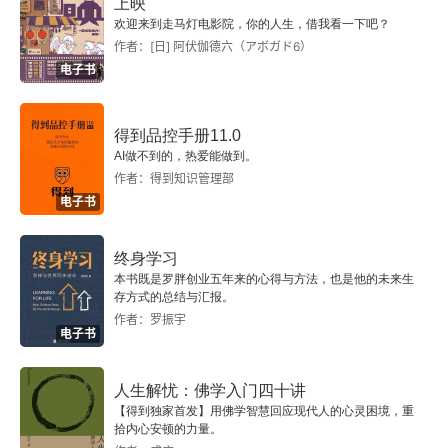
上映
欢迎来到走马灯电影院，你的人生，借我看一下吧？
作者：[日] 阿伏伽德六（アボガド6）
电子书
得到品控手册11.0
AI做不到的，热爱能做到。
作者：得到知识管理部
电子书
终身学习
本书既是罗胖创业五年来的心得与方法，也是他的未来生
存方式的总结与汇报。
作者：罗振宇
电子书
人生解忧：佛学入门四十讲
【得到独家首发】用佛学智慧回应现代人的心灵困境，重
拾内心安顿的力量。