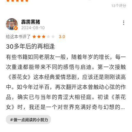
13个评分
第十三章
霹雳黑猪
第十四章
2024-08-10
给这本书评了
3.0
第十五章
30多年后的再相逢
第十六章
有些书籍如同老朋友一般，随着年岁的增长，每一
次重逢都能带来不同的感悟与启迪。第一次接触
第十七章
《茶花女》这本经典爱情悲剧，应该还是刚刚读高
第十八章
中。如今年过半百，再次翻开这本曾触动心弦的作
第十九章
品，确实已与当年的青涩大相径庭。初读《茶花
女》时，我还是一个对世界充满好奇与幻想的少
第二十章
年。玛格丽特・戈蒂埃，这位美丽而悲情的茶花
# 做一点阅读的小努力
第二十一章
女，她的爱情故事如同一朵在风雨中摇曳生姿的茶