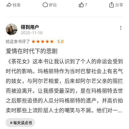
花，既绚烂又短暂，深深吸引了我。那时的我，更
转发
评论
7
分享
第二十二章
多是被她与阿尔芒之间不顾一切的爱情所打动，为
第二十三章
他们的遭遇感到惋惜。而今重读，那些曾经让我心
得到用户
2025-11-16
潮澎湃的情节，却更多地引发了我对人生、爱情、
第二十四章
给这本书评了
5.0
社会现实的深刻思考。玛格丽特的命运，不仅仅是
第二十五章
爱情在时代下的悲剧
个人悲剧的写照，更是那个时代社会风气、道德观
《茶花女》这本书让我认识到了个人的命运会受到
第二十六章
念对个体无情碾压的缩影。她的悲剧，让我更加珍
时代的影响。玛格丽特作为当时巴黎社会上有名气
惜当下社会的开放与包容，也促使我反思在爱情与
第二十七章
的妓女，与阿尔芒相爱，后来却阿尔芒父亲的阻拦
责任、自由与束缚之间如何找到平衡。
而被迫离开。让我感受最深的，是在玛格丽特去世
之后那些追债的人瓜分玛格丽特的遗产，并高价拍
卖时那些上流阶层人士的嘲笑与不屑。他们对一个
妓女没有任何的同情，眼中只有利益。妓女在当时
# 每天读点书