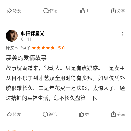
的社会是不被认可、是只能任人宰割的角色，绝大
部分人对她们没有理解。像书中玛格丽特是一个内
转发
评论
1
分享
心丰富、追求精神上的满足、头脑敏捷的女性，阿
尔芒不止一次表示想进入她的头脑中，可见玛格丽
斜阳伴星光
01-11
特作为妓女在当时的社会有这样的思想的可贵。但
给这本书评了
5.0
是在当时的社会舆论压力下，阿尔芒的父亲为了家
凄美的爱情故事
族的利益和荣誉，拆散了玛格丽特与阿尔芒，形成
故事娓娓道来，很动人。只是有点疑惑。一是女主
两方都陷入了悲伤的情感当中。最终玛格丽特因病
从目不识丁到才艺双全用时得有多短，如果仅凭外
逝世，阿尔芒也后悔莫及。这是两人爱情制定的悲
貌很难长久。二是年花费十万法郎，太惊人了。经
剧，也是时代社会下的悲剧。@脱不花老师
过拮据的幸福生活，怎不长久盘算一下。
转发
评论
赞
分享