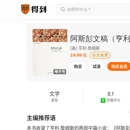
阿斯彭文稿（亨利
[美] 亨利·詹姆斯
24.99 元
购买
试读
购买会员
电子书
文学
8.1
类型
豆瓣评分
2011-12-01
主编推荐语
发行日期
本书收录了亨利·詹姆斯的两部中篇小说：《阿斯