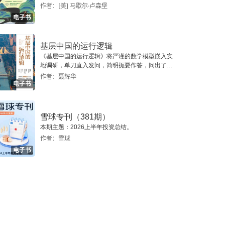
作者：[美] 马歇尔·卢森堡
电子书
基层中国的运行逻辑
《基层中国的运行逻辑》将严谨的数学模型嵌入实
地调研，单刀直入发问，简明扼要作答，问出了一
个真实切近的基层中国。
作者：聂辉华
电子书
雪球专刊（381期）
本期主题：2026上半年投资总结。
作者：雪球
电子书