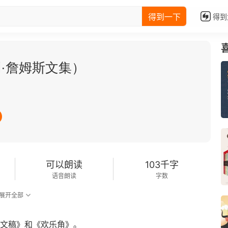
得到一下
得到
·詹姆斯文集）
可以朗读
103千字
语音朗读
字数
展开全部
彭文稿》和《欢乐角》。