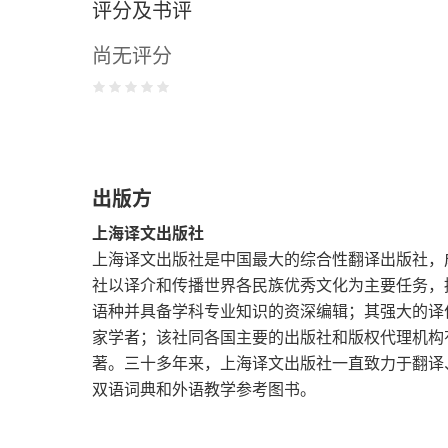
评分及书评
八
尚无评分
九
欢乐角
一
出版方
二
上海译文出版社
三
上海译文出版社是中国最大的综合性翻译出版社，成
社以译介和传播世界各民族优秀文化为主要任务，
译后记
语种并具备学科专业知识的资深编辑；其强大的译
家学者；该社同各国主要的出版社和版权代理机构
著。三十多年来，上海译文出版社一直致力于翻译
双语词典和外语教学参考图书。