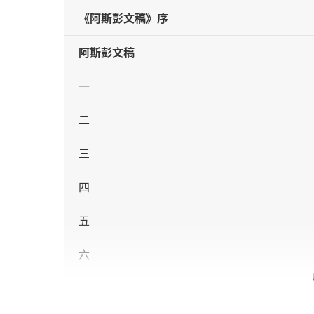
《阿斯彭文稿》序
阿斯彭文稿
一
二
三
四
五
六
七