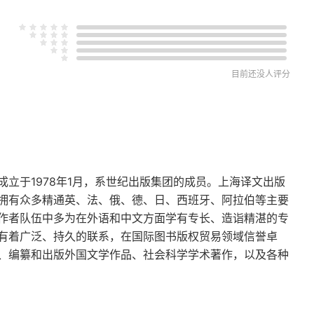
目前还没人评分
立于1978年1月，系世纪出版集团的成员。上海译文出版
拥有众多精通英、法、俄、德、日、西班牙、阿拉伯等主要
作者队伍中多为在外语和中文方面学有专长、造诣精湛的专
有着广泛、持久的联系，在国际图书版权贸易领域信誉卓
、编纂和出版外国文学作品、社会科学学术著作，以及各种