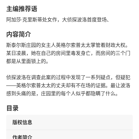
豆瓣评分
语音朗读
主编推荐语
107千字
2013-03-01
阿加莎·克里斯蒂处女作，大侦探波洛首度登场、
字数
发行日期
内容简介
斯泰尔斯庄园的女主人英格尔索普太太掌管着财政大权。
某日凌晨，她在自己的房间里毒发身亡，而房间的三个门
都是从里面锁上的。
侦探波洛在调查此案的过程中发现了一系列疑点，但疑犯
——英格尔索普太太的丈夫却有不在场的证据。最让波洛
感到头痛的是，庄园里的每个人似乎都隐瞒了什么。
目录
版权信息
作者简介