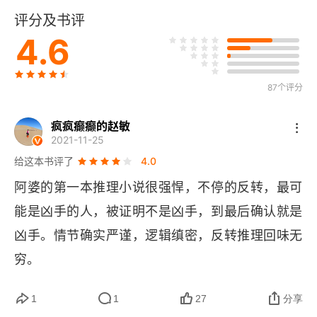
评分及书评
第六章 聆讯
4.6
第七章 波洛偿还债务
87个评分
第八章 新疑点
疯疯癫癫的赵敏
第九章 包斯坦医生
2021-11-25
给这本书评了
4.0
第十章 逮捕
阿婆的第一本推理小说很强悍，不停的反转，最可
第十一章 起诉
能是凶手的人，被证明不是凶手，到最后确认就是
第十二章 最后一环
凶手。情节确实严谨，逻辑缜密，反转推理回味无
穷。
第十三章 波洛的解释
1
1
27
分享