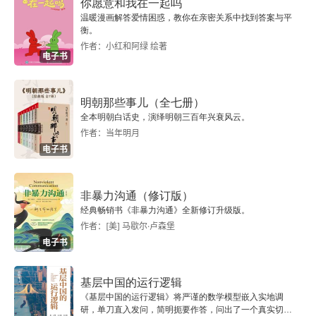
你愿意和我在一起吗
温暖漫画解答爱情困惑，教你在亲密关系中找到答案与平
衡。
作者：小红和阿绿 绘著
电子书
明朝那些事儿（全七册）
全本明朝白话史，演绎明朝三百年兴衰风云。
作者：当年明月
电子书
非暴力沟通（修订版）
经典畅销书《非暴力沟通》全新修订升级版。
作者：[美] 马歇尔·卢森堡
电子书
基层中国的运行逻辑
《基层中国的运行逻辑》将严谨的数学模型嵌入实地调
研，单刀直入发问，简明扼要作答，问出了一个真实切近