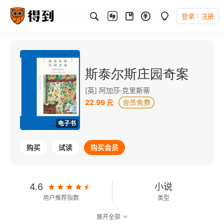
登录
注册
斯泰尔斯庄园奇案
[英] 阿加莎·克里斯蒂
22.99 元
电子书
购买
试读
购买会员
4.6
小说
用户推荐指数
类型
展开全部
7.7
可以朗读