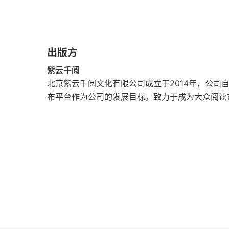
第十章 希腊神话与爱琴文明
第十一章 信史时代希腊人的遗产
出版方
第十二章 斯巴达的崛起
紫云千阅
第十三章 殖民时代与僭主时代
北京紫云千阅文化有限公司成立于2014年，公司
布平台作为公司的发展目标。致力于成为大众阅读
第十四章 希波战争之前的雅典历史
第十五章 希波战争（前500—前479）
第十六章 雅典帝国
第十七章 伯罗奔尼撒战争；斯巴达与底比斯的
第十八章 亚历山大大帝（前336—前323）
第十九章 从亚历山大去世到罗马人征服希腊期间的