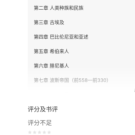
第二章 人类种族和民族
第三章 古埃及
第四章 巴比伦尼亚和亚述
第五章 希伯来人
第六章 腓尼基人
第七章 波斯帝国（前558—前330）
第八章 东方古国
评分及书评
第三编 希腊
评分不足
第九章 土地与人民