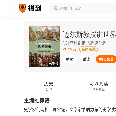
迈尔斯教授讲世
[美] 菲利普·范·内斯·迈尔斯
26.15 元
购买
试读
购买会员
电子书
历史
可以朗读
类型
语音朗读
主编推荐语
史学家何炳松、周谷城，文学家茅盾力荐的史学读