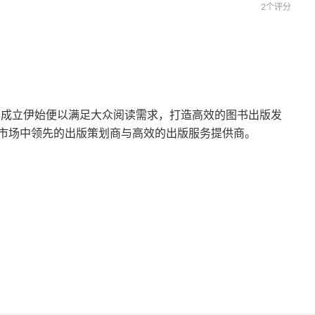
2个评分
自成立伊始便以满足大众阅读需求，打造高效的图书出版发
市场中领先的出版策划商与高效的出版服务提供商。
霸权
希腊-东方世界（前323—前146）