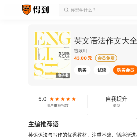
英文语法作文大
钱歌川
43.00 元
购买
试读
购买会员
电子书
5.0
自我提升
用户推荐指数
类型
606千字
2019-07-01
主编推荐语
字数
发行日期
英语语法与写作的优秀教材，注重基础、循序渐进