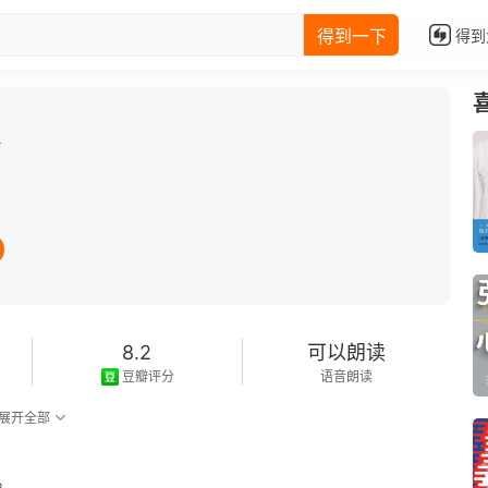
得到一下
得到
全
8.2
可以朗读
豆瓣评分
语音朗读
展开全部
。