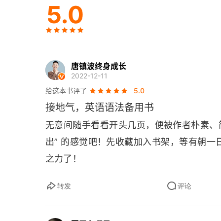
5.0
（10）单词和词性
（11）名词和冠词
（12）补语的用法
唐镇波终身成长
2022-12-11
（13）代词概要
给这本书评了
5.0
接地气，英语语法备用书
（14）人称代词
无意间随手看看开头几页，便被作者朴素、
（15）指示代词
出” 的感觉吧！先收藏加入书架，等有朝
（16）疑问代词
之力了！
（17）关系代词
转发
评论
（18）动词的变化