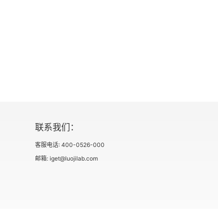
（29）副词的用法
（30）介词的用法
（31）类别的介词
（32）词后的介词
（33）连词和感叹词
联系我们：
二 语法练习
客服电话: 400-0526-000
邮箱: iget@luojilab.com
（1）人称和数（Person and Number）
（2）疑问句（Interrogatives）
（3）疑问短语（Interrogative Phrases）