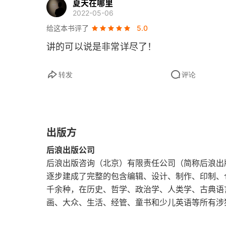
夏天在哪里
（19）规则动词（Regular Verb）
2022-05-06
给这本书评了
5.0
（20）不规则动词（Irregular Verb）
讲的可以说是非常详尽了！
（21）动词的种类
转发
评论
（22）动词的时态
（23）语态和语气
（24）助动词用法
出版方
后浪出版公司
（25）三种动状词
后浪出版咨询（北京）有限责任公司（简称后浪出
逐步建成了完整的包含编辑、设计、制作、印制、
（26）being的用法
千余种，在历史、哲学、政治学、人类学、古典语
（27）形容词用法
画、大众、生活、经管、童书和少儿英语等所有涉
（28）比较的法则