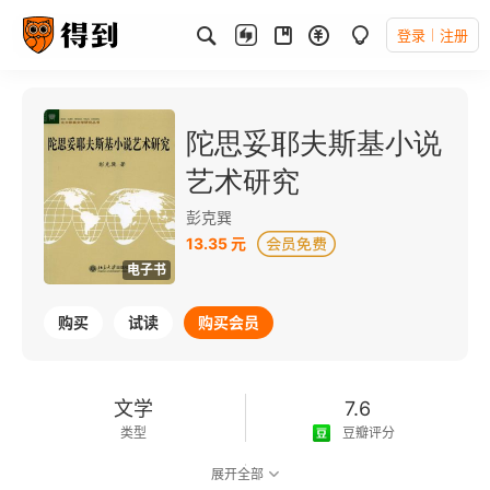
登录
注册
陀思妥耶夫斯基小说
艺术研究
彭克巽
13.35 元
电子书
购买
试读
购买会员
文学
7.6
类型
豆瓣评分
展开全部
可以朗读
439千字