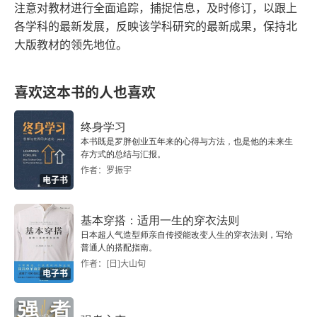
注意对教材进行全面追踪，捕捉信息，及时修订，以跟上
第十四章 “发现人身上的人”：《卡拉马佐夫兄弟》
各学科的最新发展，反映该学科研究的最新成果，保持北
（下）
大版教材的领先地位。
第十五章 “俄罗斯的美的艺术典型”：关于普希金的
演说
喜欢这本书的人也喜欢
基本文献
终身学习
本书既是罗胖创业五年来的心得与方法，也是他的未来生
主要参考书
存方式的总结与汇报。
作者：罗振宇
电子书
后记
作者简介
基本穿搭：适用一生的穿衣法则
日本超人气造型师亲自传授能改变人生的穿衣法则，写给
普通人的搭配指南。
本书简介
作者：[日]大山旬
电子书