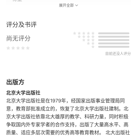
展开全部
第六章 从西欧之行到“地下室的悲剧因素”的探讨
评分及书评
第七章 “小说是诗意的事业”：《罪与罚》
尚无评分
第八章 “描绘正面美好的人物”：《白痴》
目前还没人评分
第九章 “思想的新颖和手法的独创性”：《群魔》
第十章 注视“流动着的现实”：1873年《作家日记》
出版方
第十一章 “地下室的诗人”：《少年》
北京大学出版社
北京大学出版社是在1979年，经国家出版事业管理局同
第十二章 1876—1877年《作家日记》
意，教育部批准成立的，恢复了北京大学出版社建制。北
京大学出版社依靠北大雄厚的教学、科研力量，同时积极
第十三章 “魔鬼和上帝在斗争”：《卡拉马佐夫兄
争取国内外专家学者的合作支持，出版了大量高水平、高
弟》（上）
质量、适应多层次需要的优秀高等教育教材。 北大出版社