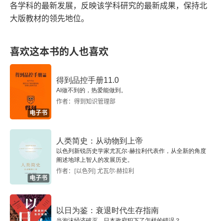
各学科的最新发展，反映该学科研究的最新成果，保持北
大版教材的领先地位。
爱国者、效忠派与南卡罗来纳革命前夕的政治治理
术：以自由黑人托马斯·杰瑞米耶审判为例
喜欢这本书的人也喜欢
读史札记
得到品控手册11.0
“人人生而平等”应如何解
AI做不到的，热爱能做到。
作者：得到知识管理部
书评
电子书
评《经略幽燕：宋辽战争军事灾难的战略分析》
人类简史：从动物到上帝
以色列新锐历史学家尤瓦尔·赫拉利代表作，从全新的角度
学者追忆
阐述地球上智人的发展历史。
作者：[以色列] 尤瓦尔·赫拉利
大义丘山重信史：王天有教授学术贡献概述
电子书
Abstracts
以日为鉴：衰退时代生存指南
当泡沫经济破灭，日本政府犯下了怎样的错误？