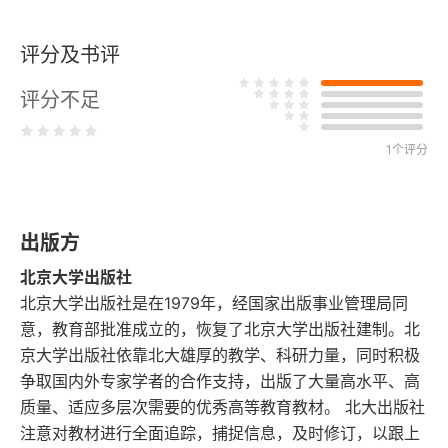
中国官府与西方教会：1746年福安教案再研究
评分及书评
从“民情”到“恨官”：18—19世纪山东绅民抗粮动因的
转变
评分不足
1931年邓之诚去职与北大史学系人事革新
1个评分
北京大学与韩国独立运动
古代日本的讲学及其来源：“汉字文化”的引进与改造
出版方
兰斯大主教圣雷米书信四通译释
北京大学出版社
北京大学出版社是在1979年，经国家出版事业管理局同
天正少年使团的欧洲之行
意，教育部批准成立的，恢复了北京大学出版社建制。北
京大学出版社依靠北大雄厚的教学、科研力量，同时积极
1707年苏格兰与英格兰议会合并事件初探
争取国内外专家学者的合作支持，出版了大量高水平、高
质量、适应多层次需要的优秀高等教育教材。 北大出版社
自然与文明的畅想：超验主义、波士顿与城市时代的
注意对教材进行全面追踪，捕捉信息，及时修订，以跟上
园艺