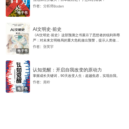
稿约
作者：分析师Boden
电子书
AI文明史·前史
《AI文明史·前史》这部预测之书展示了思想者的锐利和尊
严：对未来文明格局的重大危机做出预警，提示人类做出
智慧的选择。
作者：张笑宇
电子书
认知觉醒：开启自我改变的原动力
掌握成长关键词，90天改变人生：超越焦虑，实现自我。
作者：周岭
电子书