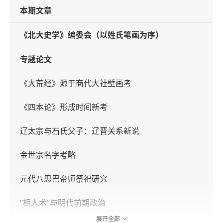
本期文章
《北大史学》编委会（以姓氏笔画为序）
专题论文
《大荒经》源于商代大社壁画考
《四本论》形成时间新考
辽太宗与石氏父子：辽晋关系新说
金世宗名字考略
元代八思巴帝师祭祀研究
“相人术”与明代前期政治
展开全部