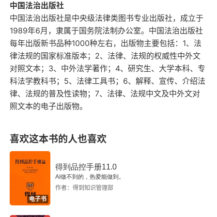
中国法治出版社
第二章 自我与本我
中国法治出版社是中央级法律类图书专业出版社，成立于
1989年6月，隶属于国务院法制办公室。中国法治出版社
第三章 自我与超我（自我理想）
每年出版新书品种1000种左右，出版物主要包括：1、法
律法规的国家标准版本；2、法律、法规的权威性中外文
第四章 两类本能
对照文本；3、中外法学著作；4、研究生、大学本科、专
科法学教科书；5、法律工具书；6、解释、宣传、介绍法
第五章 自我的依赖关系
律、法规的普及性读物；7、法律、法规中文及中外文对
照文本的电子出版物。
附录一 描述性意义上的无意识和动力学意义上的无
意识
喜欢这本书的人也喜欢
附录二 力比多的大储藏库
译后记
得到品控手册11.0
AI做不到的，热爱能做到。
作者：得到知识管理部
电子书