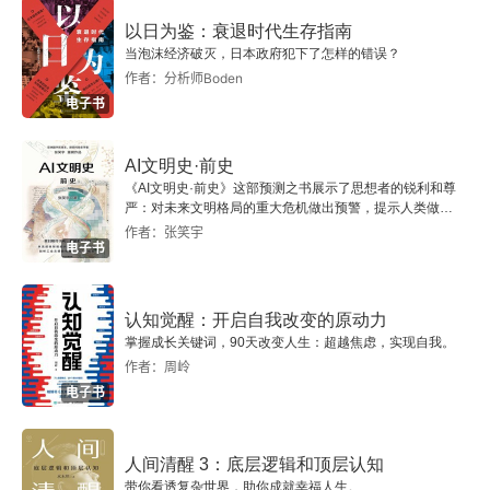
以日为鉴：衰退时代生存指南
当泡沫经济破灭，日本政府犯下了怎样的错误？
作者：分析师Boden
电子书
AI文明史·前史
《AI文明史·前史》这部预测之书展示了思想者的锐利和尊
严：对未来文明格局的重大危机做出预警，提示人类做出
智慧的选择。
作者：张笑宇
电子书
认知觉醒：开启自我改变的原动力
掌握成长关键词，90天改变人生：超越焦虑，实现自我。
作者：周岭
电子书
人间清醒 3：底层逻辑和顶层认知
带你看透复杂世界，助你成就幸福人生。