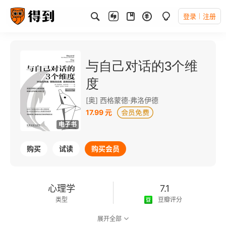
登录
注册
与自己对话的3个维
度
[奥] 西格蒙德·弗洛伊德
17.99 元
电子书
购买
试读
购买会员
心理学
7.1
类型
豆瓣评分
展开全部
可以朗读
81千字