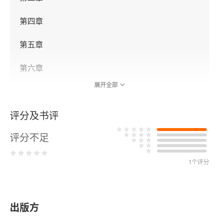
第四章
第五章
第六章
展开全部
第七章
评分及书评
自我与本我
评分不足
关于本书
对潜意识的一点说明
1个评分
序言
出版方
第一章 意识与无意识