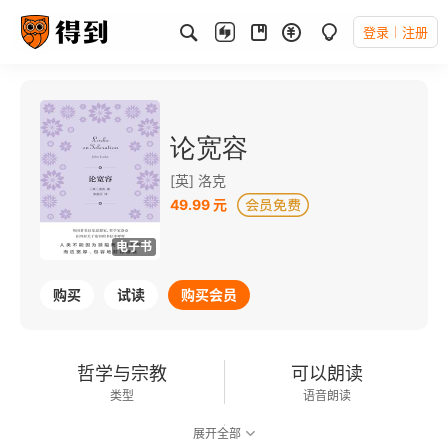
登录
注册
论宽容
[英] 洛克
49.99 元
电子书
购买
试读
购买会员
哲学与宗教
可以朗读
类型
语音朗读
展开全部
364千字
2021-11-01