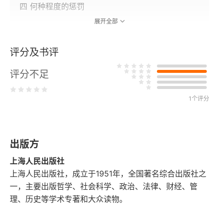
四 何种程度的惩罚
展开全部
五 你的惩罚要持续多久？
评分及书评
六 论使用强力之目的
评分不足
七 论使人信奉真正的宗教
1个评分
八 论以你的方式，用强力获得拯救
九 论强力在宗教事务中的效用
出版方
十 论强力在宗教事务中的必要性
上海人民出版社
关于宽容问题的第四封信
上海人民出版社，成立于1951年，全国著名综合出版社之
一，主要出版哲学、社会科学、政治、法律、财经、管
理、历史等学术专著和大众读物。