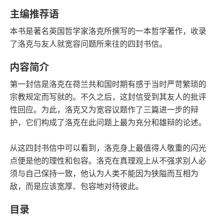
字数
发行日期
主编推荐语
本书是著名英国哲学家洛克所撰写的一本哲学著作，收录
了洛克与友人就宽容问题所来往的四封书信。
内容简介
第一封信是洛克在荷兰共和国时期有感于当时严苛繁琐的
宗教规定而写就的。不久之后，这封信受到其友人的批评
性回应。为此，洛克又为宽容议题作了三篇进一步的辩
护，它们构成了洛克在此问题上最为充分和雄辩的论述。
从这四封书信中可以看到，洛克身上最值得人敬重的闪光
点便是他的理性和包容。洛克在真理观上从不强求别人必
须与自己保持一致，他认为人类不能因为狭隘而互相为
敌，而是应该宽厚、包容地对待彼此。
目录