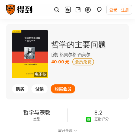
登录
注册
哲学的主要问题
[德] 格奥尔格·西美尔
40.00 元
电子书
购买
试读
购买会员
哲学与宗教
8.2
类型
豆瓣评分
展开全部
可以朗读
98千字