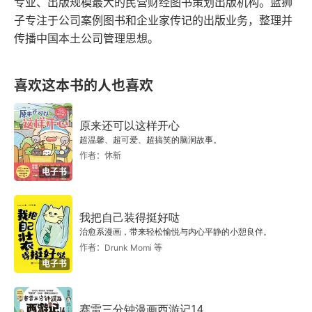
翔蓬蒿之间，此亦飞之至也，而彼且奚适也？’” 此
专业、出版规模最大的民营财经图书策划出版机构。蓝狮
有那种有权有势的逍遥才是看得见、摸得着的逍
子专注于公司案例图书和企业家传记的出版业务，整理并
小大之辩也。故夫知效一官，行比一乡，德合一君
遥，大则指点江山，小则使奴唤婢，随心所欲，为
传播中国本土公司管理思想。
而征一国者，其自视也，亦若此矣。而宋荣子犹然
所欲为，可以造福众生，可以为非作歹。如果这种
笑之。且举世而誉之而不加劝，举世而非之而不加
愿望得不到满足，那就只好退到内心深处去寻找那
喜欢这本书的人也喜欢
沮，定乎内外之分，辩乎荣辱之境，斯已矣。彼其
个看不见、摸不着的逍遥了。也就是说，对于大多
于世，未数数然也。虽然，犹有未树也。夫列子御
原来还可以这样开心
数人，庄子式的逍遥只是一种劣等的逍遥，是一个
风而行，泠然善也，旬有五日而后反；彼于致福
超温馨、超可爱、超搞笑的脑洞故事。
退而求其次的方案。我们看看历史就可以知道，在
作者：休新
者，未数数然也。此虽免乎行，犹有所待者也。若
电子书
凯歌高奏、狂飙突进的时候，人们很难想到庄子，
夫乘天地之正，而御六气之辩，以游无穷者，彼且
只有在遭受了挫折而又无可奈何的时候，才会去庄
恶乎待哉！故曰：至人无己，神人无功，圣人无
我把自己装得挺好哒
子那里找一点心理平衡 —— 王先谦不就是个例子
治愈系漫画，带来轻松愉悦与内心平静的小憩良伴。
名。尧让天下于许由，曰：“日月出矣，而爝火不
吗？要么就是那些从事高风险活动的人（比如搞政
作者：Drunk Momi 等
息，其于光也，不亦难乎！时雨降矣，而犹浸灌，
电子书
变的、炒股票的、打比赛的），靠庄子来缓和一下
其于泽也，不亦劳乎！夫子立而天下治，而我犹尸
紧张情绪，美其名曰平常心，实质却是功利心。庄
之，吾自视缺然。请致天下。” 许由曰：“子治天
赛雷三分钟漫画西游记14