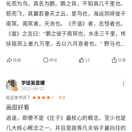
化而为鸟，其名为鹏。鹏之背，不知其几千里也。
怒而飞，其翼若垂天之云。是鸟也，海运则将徙于
南冥。南冥者，天池也。《齐谐》者，志怪者也。
《谐》之言曰：“鹏之徙于南冥也，水击三千里，抟
扶摇而上者九万里，去以六月息者也。” 野马也，
尘埃也，生物之以息相吹也。天之苍苍，其正色
转发
评论
12
分享
邪？其远而无所至极邪？其视下也，亦若是则已
矣。且夫水之积也不厚，则其负大舟也无力；覆杯
学徒吴亚姗
水于坳堂之上，则芥为之舟；置杯焉则胶，水浅而
2022-08-22
舟大也。风之积也不厚，则其负大翼也无力。故九
给这本书评了
4.0
万里则风斯在下矣，而后乃今培风；背负青天而莫
画挺好看
之夭阏者，而后乃今将图南。“蜩与学鸠笑之
逍遥，即便不是《庄子》最核心的概念，至少也是
曰：‘我决起而飞，抢榆枋，时则不至，而控于地而
几大核心概念之一，并且是我等凡夫俗子最向往的