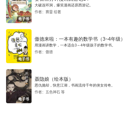
子常常感慨儒家鼓吹的仁义礼乐被圣人用得少，被
大破连环洞，爆笑漫画还原西游记。
下，天下既已治也，而我犹代子，吾将为名乎？名
强盗用得多，行善的工具反而变成了作恶的工具，
作者：赛雷 绘著
者，实之宾也。吾将为宾乎？鹪鹩巢于深林，不过
电子书
所以还不如不要仁义礼乐算了，但他恐怕没有料
一枝；偃鼠饮河，不过满腹。归休乎君！予无所用
到，他自己那套恬淡虚无的理论也被更多的人当作
天下为。庖人虽不治庖，尸祝不越樽俎而代之矣！” 
傲德来啦：一本有趣的数学书（3~4年级）
满足功利目的的工具了，这真是一个绝妙的反讽。
用漫画讲数学，一本适合3～4年级孩子的数学书。
肩吾问于连叔曰：“吾闻言于接舆，大而无当，往而
作者：傲德
—— 熊逸
电子书
不返。吾惊怖其言，犹河汉而无极也；大有径庭，
不近人情焉。” 连叔曰：“其言谓何哉？” 曰：“藐姑
聂隐娘（绘本版）
射之山有神人居焉，肌肤若冰雪，绰约若处子；不
恩仇抛却，快意江湖，书画流传千年的侠女传奇。
食五谷，吸风饮露；乘云气，御飞龙，而游乎四海
作者：五色神石 等
电子书
之外；其神凝，使物不疵疠而年谷熟。’吾以是狂而
不信也。” 连叔曰：“然。瞽者无以与乎文章之观，
聋者无以与乎钟鼓之声。岂唯形骸有聋盲哉！夫知
亦有之。是其言也，犹时女也。之人也，之德也，