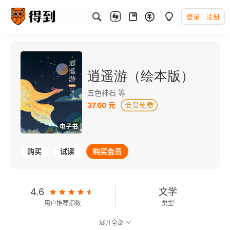
登录
注册
逍遥游（绘本版）
五色神石 等
37.60 元
电子书
购买
试读
购买会员
4.6
文学
用户推荐指数
类型
展开全部
7.4
可以朗读