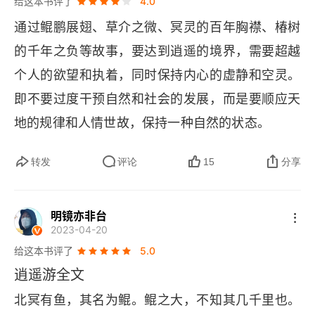
给这本书评了
4.0
通过鲲鹏展翅、草介之微、冥灵的百年胸襟、椿树
的千年之负等故事，要达到逍遥的境界，需要超越
个人的欲望和执着，同时保持内心的虚静和空灵。
即不要过度干预自然和社会的发展，而是要顺应天
地的规律和人情世故，保持一种自然的状态。
转发
评论
15
分享
明镜亦非台
2023-04-20
给这本书评了
5.0
逍遥游全文
北冥有鱼，其名为鲲。鲲之大，不知其几千里也。