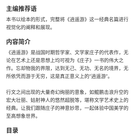
豆瓣评分
语音朗读
主编推荐语
4千字
2020-06-01
本书以绘本的形式，完整将《逍遥游》这一经典名篇进行
字数
发行日期
视觉化的阐释和展现。
内容简介
《逍遥游》是战国时期哲学家、文学家庄子的代表作，无
论在艺术上还是思想上均可视为《庄子》一书的伟大之
作。忘却物我的界限，达到无己、无功、无名的境界，无
所依凭而游于无穷，这是真正意义上的“逍遥游”。
行文之间出现的大量奇幻绚丽的意象，如鲲鹏击浪升空的
宏大壮丽、姑射神人的悠然超脱等，堪称文学艺术史上的
经典。让我们跟随庄子的神意妙思，一起体验中国美学的
至高想象世界。
目录