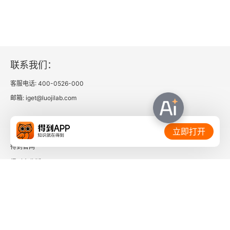
以说吴王。越有难，吴王使之将。冬，与越人水
战，大败越人，裂地而封之。能不龟手一也，或以
封，或不免于洴澼絖，则所用之异也。今子有五石
之瓠，何不虑以为大樽而浮乎江湖，而忧其瓠落无
联系我们：
所容？则夫子犹有蓬之心也夫！” 惠子谓庄子
客服电话: 400-0526-000
曰：“吾有大树，人谓之樗。其大本拥肿而不中绳
邮箱: iget@luojilab.com
墨，其小枝卷曲而不中规矩，立之涂，匠者不顾。
相关链接：
今子之言，大而无用，众所同去也。” 庄子曰：“子
立即打开
独不见狸狌乎？卑身而伏，以候敖者；东西跳梁，
得到官网
得到企业版
不避高下；中于机辟，死于罔罟。今夫斄牛，其大
时间的朋友
若垂天之云。此能为大矣，而不能执鼠。今子有大
树，患其无用，何不树之于无何有之乡，广莫之
了解更多：
野，彷徨乎无为其侧，逍遥乎寝卧其下？不夭斤