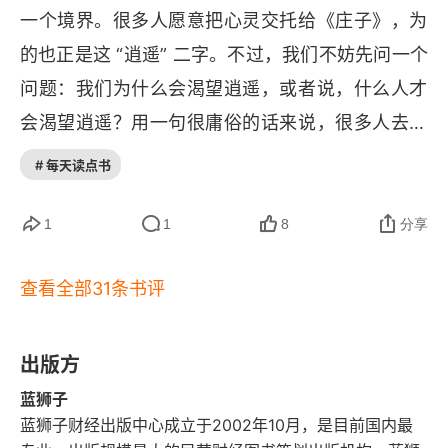
已矣，奚以之九万里而南为？’” 适莽苍者，三餐而
一个境界。很多人愿意把心灵交托给《庄子》，为
反，腹犹果然；适百里者，宿舂粮；适千里者，三
的也正是这 “逍遥” 二字。不过，我们不妨先问一个
月聚粮。之二虫，又何知！小知不及大知，小年不
问题：我们为什么会渴望逍遥，或者说，什么人才
及大年。奚以知其然也？朝菌不知晦朔，蟪蛄不知
会渴望逍遥？用一句很庸俗的话来说，很多人去读
春秋，此小年也。楚之南有冥灵者，以五百岁为
《庄子》，为的是在这个物欲横流的世界里找一个
# 每天读点书
春，五百岁为秋；上古有大椿者，以八千岁为春，
可以让心灵停泊的港湾。那么，有这样一个问题：
八千岁为秋，此大年也。而彭祖乃今以久特闻，众
如果上帝给你一个二选一的机会，要么获得高官厚
1
1
8
分享
人匹之，不亦悲乎？汤之问棘也是已：“穷发之北，
禄，有享用不尽的财富和一手遮天的权势；要么在
有冥海者，天池也。有鱼焉，其广数千里，未有知
查看全部31条书评
物欲生活上维持现状，但心灵获得了庄子式的逍
其修者，其名为鲲。有鸟焉，其名为鹏，背若泰
遥。在这两个选项里，你会选择哪一个呢？我相
山，翼若垂天之云，抟扶摇羊角而上者九万里，绝
信，即便是那些酷爱庄子的人，绝大多数也都会选
出版方
云气，负青天，然后图南，且适南冥也。斥笑之
择前者，而在选择后者的人里，又以本身已经拥有
蓝狮子
曰：‘彼且奚适也？我腾跃而上，不过数仞而下，翱
蓝狮子财经出版中心成立于2002年10月，是目前国内最
了高官厚禄的居多。的确，每个人都想逍遥，但只