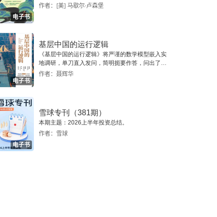
作者：[美] 马歇尔·卢森堡
电子书
基层中国的运行逻辑
《基层中国的运行逻辑》将严谨的数学模型嵌入实
地调研，单刀直入发问，简明扼要作答，问出了一
个真实切近的基层中国。
作者：聂辉华
电子书
雪球专刊（381期）
本期主题：2026上半年投资总结。
作者：雪球
电子书