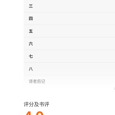
三
四
五
六
七
八
译者后记
评分及书评