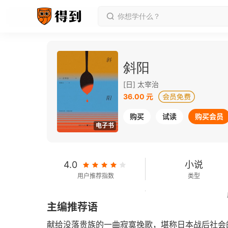
斜阳
[日] 太宰治
36.00 元
购买
试读
购买会员
电子书
4.0
小说
用户推荐指数
类型
63千字
2021-05-01
主编推荐语
字数
发行日期
献给没落贵族的一曲寂寞挽歌，堪称日本战后社会