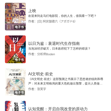
上映
欢迎来到走马灯电影院，你的人生，借我看一下吧？
作者：[日] 阿伏伽德六（アボガド6）
电子书
以日为鉴：衰退时代生存指南
当泡沫经济破灭，日本政府犯下了怎样的错误？
作者：分析师Boden
电子书
AI文明史·前史
《AI文明史·前史》这部预测之书展示了思想者的锐利和尊
严：对未来文明格局的重大危机做出预警，提示人类做出
智慧的选择。
作者：张笑宇
电子书
认知觉醒：开启自我改变的原动力