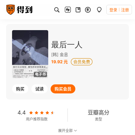
登录
注册
最后一人
[韩] 金息
19.92 元
电子书
购买
试读
购买会员
4.4
豆瓣高分
用户推荐指数
类型
展开全部
9.1
可以朗读