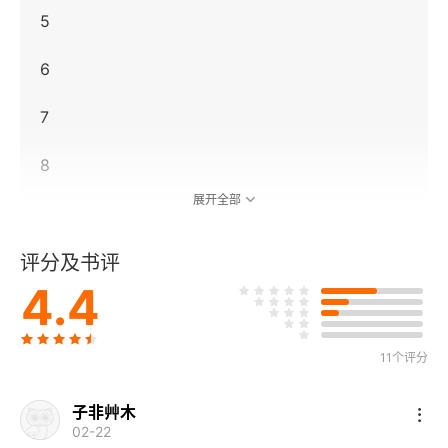
5
6
7
8
展开全部
9
评分及书评
10
4.4
11
12
11个评分
13
子非艸木
02-22