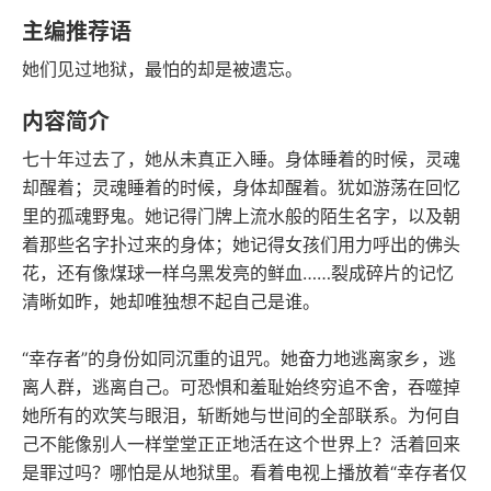
豆瓣评分
语音朗读
主编推荐语
99千字
2023-09-01
她们见过地狱，最怕的却是被遗忘。
字数
发行日期
内容简介
七十年过去了，她从未真正入睡。身体睡着的时候，灵魂
却醒着；灵魂睡着的时候，身体却醒着。犹如游荡在回忆
里的孤魂野鬼。她记得门牌上流水般的陌生名字，以及朝
着那些名字扑过来的身体；她记得女孩们用力呼出的佛头
花，还有像煤球一样乌黑发亮的鲜血……裂成碎片的记忆
清晰如昨，她却唯独想不起自己是谁。
“幸存者”的身份如同沉重的诅咒。她奋力地逃离家乡，逃
离人群，逃离自己。可恐惧和羞耻始终穷追不舍，吞噬掉
她所有的欢笑与眼泪，斩断她与世间的全部联系。为何自
己不能像别人一样堂堂正正地活在这个世界上？活着回来
是罪过吗？哪怕是从地狱里。看着电视上播放着“幸存者仅