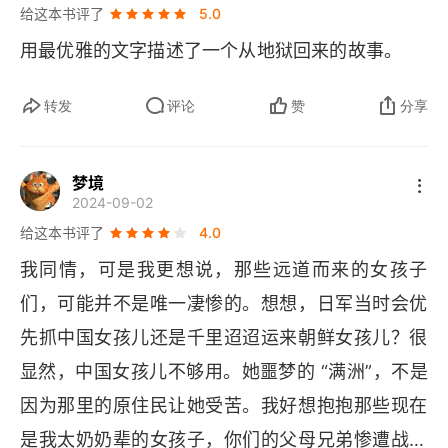
14
给这本书评了
5.0
用最优雅的文字描述了一个从地狱回来的故事。
15
16
转发
评论
赞
分享
解读 记忆的历史，历史的记忆
梦境
作者的话
2024-09-02
给这本书评了
4.0
译后记
我同情，可是我更想说，那些远道而来的女孩子
参考资料
们，可能并不是唯一凄惨的。想想，日军当时会优
先抓中国女孩儿还是千里迢迢运来朝鲜女孩儿？很
显然，中国女孩儿不够用。她噩梦的 “满洲”，不是
因为那里的原住民让她受苦。我好想抱抱那些现在
是我太奶奶辈的女孩子，你们的父母兄弟惨遭战争