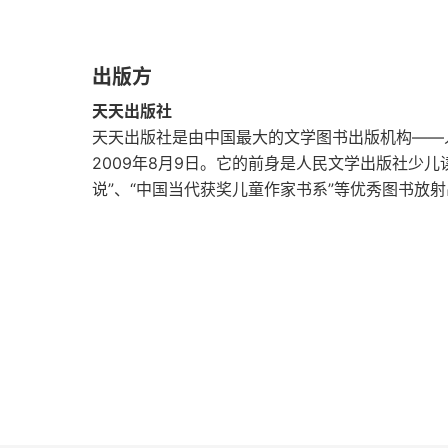
3月24日 星期六令人着迷的拾破烂儿
出版方
3月30日 星期五刨地节水的新招儿
天天出版社
天天出版社是由中国最大的文学图书出版机构——
3月31日 星期六家里的熄灯日
2009年8月9日。它的前身是人民文学出版社少儿
说”、“中国当代获奖儿童作家书系”等优秀图书放
4月4日 星期三非常特别的早餐
5月19日 星期六蚯蚓的葬礼
5月20日 星期日挑战50件物品
6月21日 星期四向太阳致敬
6月23日 星期六一起来做日影表
7月23日 星期一大暑降温十八式