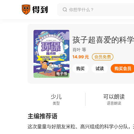
孩子超喜爱的科
肖叶 等
14.99 元
购买
试读
购买会员
电子书
少儿
可以朗读
类型
语音朗读
主编推荐语
这次童童与好朋友米粒、高兴组成的科学小分队，