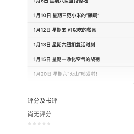
1月6日 星期六鲨鱼馆惊魂
1月10日 星期三范小米的“骗局”
1月12日 星期五 可以吃的餐具
1月13日 星期六纽扣复活时刻
1月15日 星期一净化空气的战袍
1月20日 星期六“火山”喷发啦！
1月28日 星期日童童变成聋聋
评分及书评
3月10日 星期六纸箱做的家
尚无评分
3月12日 星期一还原“沙尘暴现场”
3月22日 星期四油焖饭小米