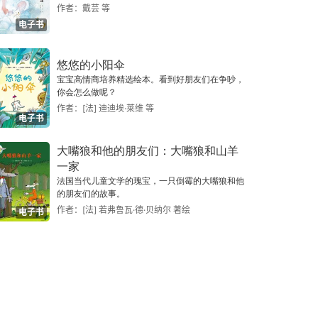
作者：戴芸 等
电子书
悠悠的小阳伞
宝宝高情商培养精选绘本。看到好朋友们在争吵，
你会怎么做呢？
作者：[法] 迪迪埃·莱维 等
电子书
大嘴狼和他的朋友们：大嘴狼和山羊
一家
法国当代儿童文学的瑰宝，一只倒霉的大嘴狼和他
的朋友们的故事。
作者：[法] 若弗鲁瓦·德·贝纳尔 著绘
电子书