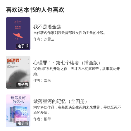
牢内心的风骨。纵使身处纷杂评价之中，也要守住
喜欢这本书的人也喜欢
自己的 “好骨头”，不被世俗物化，不被偏见裹挟，
活成独立、完整、清醒的自己。
我不是潘金莲
当代著名作家刘震云首部以女性为主角的小说。
作者：刘震云
电子书
心理罪 1：第七个读者（插画版）
“心理罪”系列开端之作，天才方木初露锋芒，故事就此开
始。
作者：雷米
电子书
散落星河的记忆（全四册）
桐华科幻作品，在基因决定生死的未来世界，寻找至死不
渝的爱情。
作者：桐华
电子书