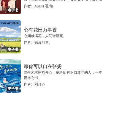
己的生活态度与生活方式。
作者：ASEN 著/绘
电子书
心有花田万事香
心间栽满花，人间皆漂亮。
作者：姑苏阿焦
电子书
愿你可以自在张扬
野生艺术家刘开心，献给所有不愿放弃的人，一本
祝愿之书。
作者：刘开心
电子书