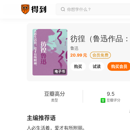
彷徨（鲁迅作品
鲁迅
20.99 元
购买
试读
购买会员
电子书
豆瓣高分
9.5
类型
豆瓣评分
2023-10-01
主编推荐语
发行日期
人必生活着，爱才有所附丽。