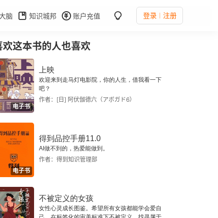
登录
注册
大脑
知识城邦
账户充值
喜欢这本书的人也喜欢
上映
欢迎来到走马灯电影院，你的人生，借我看一下
吧？
作者：[日] 阿伏伽德六（アボガド6）
电子书
得到品控手册11.0
AI做不到的，热爱能做到。
作者：得到知识管理部
电子书
不被定义的女孩
女性心灵成长图鉴。希望所有女孩都能学会爱自
己，在标签化的审美标准下不被定义，找寻属于自