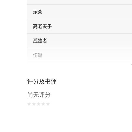
示众
高老夫子
孤独者
伤逝
弟兄
评分及书评
离婚
尚无评分