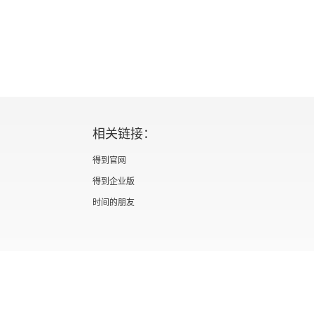
相关链接：
得到官网
得到企业版
时间的朋友
证 新出发京零字第海200073号
广播电视节目制作经营许可证 （京）字第012
信息网络传播视听节目许可证 0110567