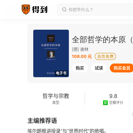
全部哲学的本原
[德] 谢林
108.00 元
购买
试读
购买会员
电子书
哲学与宗教
9.8
类型
豆瓣评分
2023-09-01
主编推荐语
发行日期
埃尔朗根讲授录”与“世界时代”的绝唱。