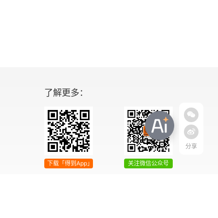
了解更多：
分享
下载「得到App」
关注微信公众号
04号
增值电信业务经营许可证 京ICP证090644号