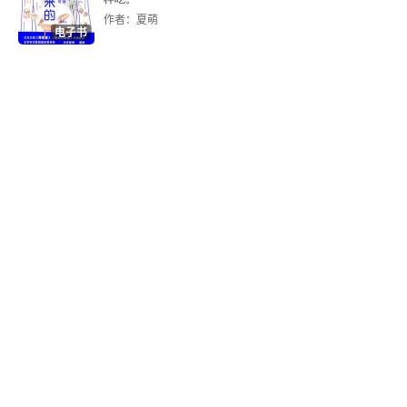
睁睁看着自己的全球影响力在道德说教的虚伪重负
作者：夏萌
电子书
2
下崩塌。比赛已经结束。北京靠 “干实事” 提前锁定
了未来。诺贝尔经济学奖得主保罗 - 克鲁格曼在
第9章 旧秩序的小阳春
 “纽约时报” 上发表的文章：2013：中国模式遇到
1
大麻烦了 2015：五年内中国经济遇上大麻烦 201
6：中国困境会引发全球危机吗？2023：中国为何
2
会陷入如今的大麻烦 2024：做好准备，第二次中
3
国冲击来了 2024：特朗普将如何输掉与中国的贸
易战 2025：中国已超越美国 2025 年 #405
4
第10章 大萧条
1
2