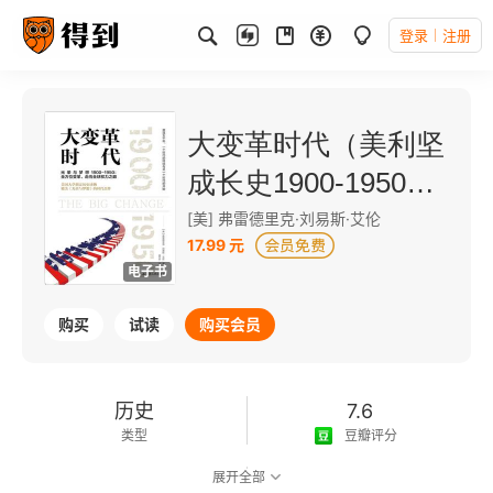
登录
注册
大变革时代（美利坚
成长史1900-1950：
发展和转型）
[美] 弗雷德里克·刘易斯·艾伦
17.99 元
电子书
购买
试读
购买会员
历史
7.6
类型
豆瓣评分
展开全部
可以朗读
198千字