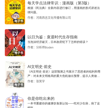
2
现实是：全球南方国家不是在搞政治公投，而是在
每天学点法律常识：漫画版（第3版）
根据《民法典》全新内容进行修订，用漫画的形式讲述法
寻找物质安全感。当美国沉迷于向主权国家布道治
律问题。
3
作者：河南西吉文化传播有限公司
理模式时，北京交付了港口、电网和高铁。一个财
电子书
4
政捉襟见肘的国家，凭什么放弃确定的发展贷款，
去换取一场民主说教？北京的高明之处不在征服，
5
以日为鉴：衰退时代生存指南
当泡沫经济破灭，日本政府犯下了怎样的错误？
而在填补西方留下的市场真空。它不输出意识形
第7章 大规模生产的动态逻辑
作者：分析师Boden
态，而用 “共赢” 的基础设施与贸易制造经济依存。
电子书
1
这不是简单换老大，而是体系性地滑向多极。华盛
AI文明史·前史
顿最大的误算，是以为从巴西到印度的发展中国家
2
《AI文明史·前史》这部预测之书展示了思想者的锐利和尊
严：对未来文明格局的重大危机做出预警，提示人类做出
在 “选边”。他们其实是在套利：用中国的资本与技
智慧的选择。
作者：张笑宇
3
术对冲西方的租金索取，以维护本国利益。只要华
电子书
盛顿还抱着过时的摩尼教眼镜，拒绝承认这个世界
第8章 汽车革命
你是你吃出来的
把经济功能置于意识形态忠诚之上，它就会继续眼
一本书重建你的健康饮食新认知——吃对少生病，病了这
1
样吃。