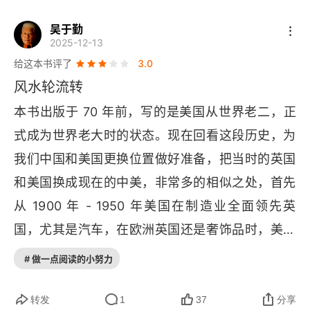
2
吴于勤
2025-12-13
3
给这本书评了
3.0
风水轮流转
4
本书出版于 70 年前，写的是美国从世界老二，正
第3章 轨道的另一面
式成为世界老大时的状态。现在回看这段历史，为
我们中国和美国更换位置做好准备，把当时的英国
1
和美国换成现在的中美，非常多的相似之处，首先
2
从 1900 年 - 1950 年美国在制造业全面领先英
3
国，尤其是汽车，在欧洲英国还是奢饰品时，美国
福特 
T 
型车平民化，前提是美国的公路，铁路的普
第4章 真正的资本主义
# 做一点阅读的小努力
及，回到当年美国就是用狂卷的价格战，形成制造
1
业规模优势。所谓的 “修昔里的陷阱” 是个伪命题，
转发
1
37
分享