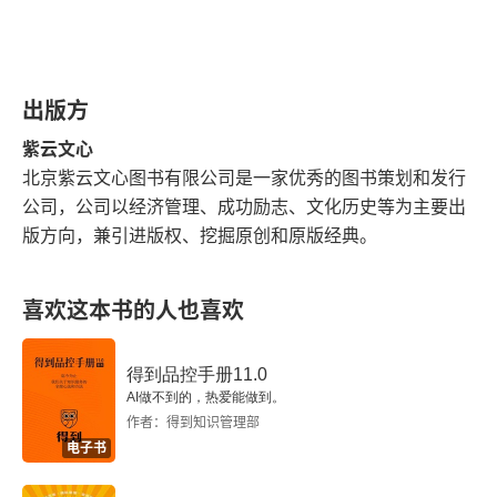
战争的前提是一方认为必胜，否则不会轻易开战，
2
大多数是代理人战争，更多的是老大被更多的小弟
3
挑战。今天，当华盛顿还在高谈阔论价值观时，北
出版方
第5章 袖手旁观的政府
京已把港口、电网和桥梁修到了家门口，所谓 “新
紫云文心
软实力失衡” 的争论，撕开了美国建制派的核心战
北京紫云文心图书有限公司是一家优秀的图书策划和发行
1
公司，公司以经济管理、成功励志、文化历史等为主要出
略漏洞。玛利亚・列普尼科娃等学者细致记录华盛
版方向，兼引进版权、挖掘原创和原版经典。
2
顿的自残式外交 —— 关闭机构、撤销签证、把盟
友当交易筹码 —— 却无意中强化了那场注定让美
3
喜欢这本书的人也喜欢
国落败的冷战二元叙事。华盛顿坚持把全球竞争描
第二部 变革的动力
述成一道选择题：一边是闪耀的民主理想（民主对
得到品控手册11.0
专制），一边是北京的冷酷实用主义（以可负担的
第6章 美国良心的反叛
AI做不到的，热爱能做到。
作者：得到知识管理部
价格交付能用的基础设施）。在多极世界里，这纯
电子书
1
属自我催眠。正如杰弗里・萨克斯所言，铁一般的