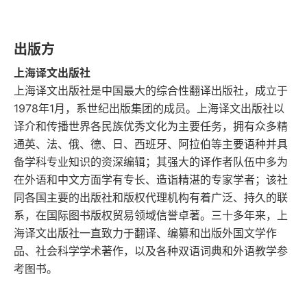
八
九
出版方
一〇
上海译文出版社
上海译文出版社是中国最大的综合性翻译出版社，成立于
一一
1978年1月，系世纪出版集团的成员。上海译文出版社以
译介和传播世界各民族优秀文化为主要任务，拥有众多精
一二
通英、法、俄、德、日、西班牙、阿拉伯等主要语种并具
备学科专业知识的资深编辑；其强大的译作者队伍中多为
一三
在外语和中文方面学有专长、造诣精湛的专家学者；该社
同各国主要的出版社和版权代理机构有着广泛、持久的联
一四
系，在国际图书版权贸易领域信誉卓著。三十多年来，上
一五
海译文出版社一直致力于翻译、编纂和出版外国文学作
品、社会科学学术著作，以及各种双语词典和外语教学参
一六
考图书。
一七