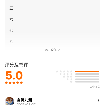
五
六
七
八
展开全部
九
一〇
评分及书评
5.0
一一
一二
4个评分
一三
含笑九渊
2023-03-27