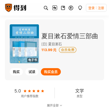
登录
注册
夏目漱石爱情三部曲
[日] 夏目漱石
113.99 元
电子书
购买
试读
购买会员
5.0
文学
用户推荐指数
类型
展开全部
可以朗读
390千字