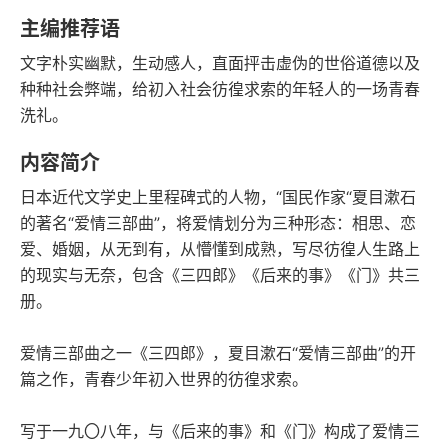
语音朗读
字数
主编推荐语
2017-03-01
文字朴实幽默，生动感人，直面抨击虚伪的世俗道德以及
发行日期
种种社会弊端，给初入社会彷徨求索的年轻人的一场青春
洗礼。
内容简介
日本近代文学史上里程碑式的人物，“国民作家“夏目漱石
的著名“爱情三部曲”，将爱情划分为三种形态：相思、恋
爱、婚姻，从无到有，从懵懂到成熟，写尽彷徨人生路上
的现实与无奈，包含《三四郎》《后来的事》《门》共三
册。
爱情三部曲之一《三四郎》，夏目漱石“爱情三部曲”的开
篇之作，青春少年初入世界的彷徨求索。
写于一九〇八年，与《后来的事》和《门》构成了爱情三