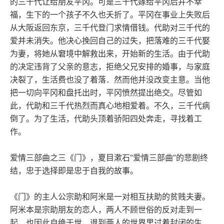
的三千代让给朋友平冈。可是三千代嫁给平冈后并不幸
福，生下的一个孩子不久也夭折了。平冈在事业上失败后
从大阪返回东京，三千代登门求情借钱。代助对三千代的
爱并未消失。他决心挽回自己的过失，把落难的三千代娶
为妻，将她从窘境中解救出来，开始新的生活。由于代助
的决定违背了父亲的意志，拒绝父兄安排的婚事，与家庭
决裂了，生活费也没了着落．然而他并没改变主意。当他
把一切向平冈和盘托出时，平冈愤然提出绝交。尽管如
此，代助和三千代热烈而真心地相爱着。不久，三千代病
倒了。为了生活，代助头顶着骄阳四处奔走，寻找着工
作。
爱情三部曲之三《门》，夏目漱石“爱情三部曲”的悲剧终
结，忠于选择即是忠于自我的故事。
《门》的主人公宗助和阿米是一对相互扶助的贫贱夫妻。
阿米本是宗助朋友的恋人，两人不顾世俗的反对走到一
起，也因此自绝于世，退到两人的世界里过着封闭的生