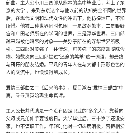
部曲。主人公小川三四郎从熊本的高中毕业后，考上了东
京的大学 。来到东京这个与他以前的认知完全不同的世界
后，在现代文明和现代女性的冲击下，他彷徨迷茫，不知
所措。他被三种世界同时包围，一是故乡熊本，二是野野
宫和广田老师所在的学问的世界，三是浮华世界。三四郎
越来越被他暗恋的对象——美弥子所在的浮华世界所吸
引。三四郎对美弥子一往情深，可美弥子的态度却暧昧含
糊。她数次向三四郎提过“迷途的羔羊”这一词语，却最终
与哥哥的朋友结婚。平凡的青年人在与大都市形形色色的
人的交流中，也慢慢得到成长。
爱情三部曲之二《后来的事》，夏目漱石“爱情三部曲”中
篇，寻寻觅觅始现生命真谛。
主人公长井代助是一个没有固定职业的“多余人”，靠着向
父母或兄弟伸手要钱度日。大学毕业后，三十岁了还没安
家，也不谋职工作。年轻时他对一切态度消极，曾把相爱