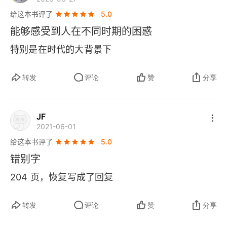
后来的事
给这本书评了
5.0
能够感受到人在不同时期的困惑
版权信息
特别是在时代的大背景下
一
转发
评论
赞
分享
二
三
JF
2021-06-01
四
给这本书评了
5.0
五
错别字
204 页，恢复写成了回复
六
七
转发
评论
赞
分享