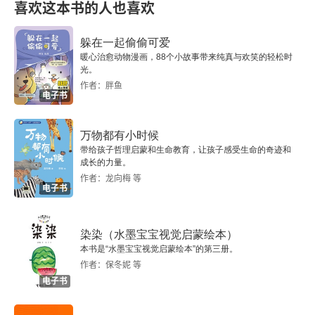
喜欢这本书的人也喜欢
门
躲在一起偷偷可爱
版权信息
暖心治愈动物漫画，88个小故事带来纯真与欢笑的轻松时
光。
作者：胖鱼
一
电子书
二
万物都有小时候
带给孩子哲理启蒙和生命教育，让孩子感受生命的奇迹和
三
成长的力量。
作者：龙向梅 等
电子书
四
五
染染（水墨宝宝视觉启蒙绘本）
本书是“水墨宝宝视觉启蒙绘本”的第三册。
六
作者：保冬妮 等
电子书
七