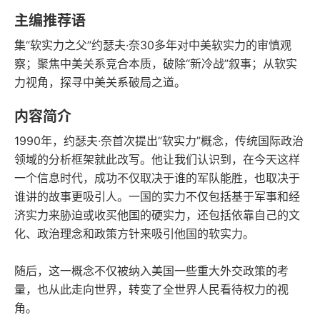
豆瓣评分
语音朗读
主编推荐语
106千字
2023-03-01
集“软实力之父”约瑟夫·奈30多年对中美软实力的审慎观
字数
发行日期
察；聚焦中美关系竞合本质，破除“新冷战”叙事；从软实
力视角，探寻中美关系破局之道。
内容简介
1990年，约瑟夫·奈首次提出“软实力”概念，传统国际政治
领域的分析框架就此改写。他让我们认识到，在今天这样
一个信息时代，成功不仅取决于谁的军队能胜，也取决于
谁讲的故事更吸引人。一国的实力不仅包括基于军事和经
济实力来胁迫或收买他国的硬实力，还包括依靠自己的文
化、政治理念和政策方针来吸引他国的软实力。
随后，这一概念不仅被纳入美国一些重大外交政策的考
量，也从此走向世界，转变了全世界人民看待权力的视
角。