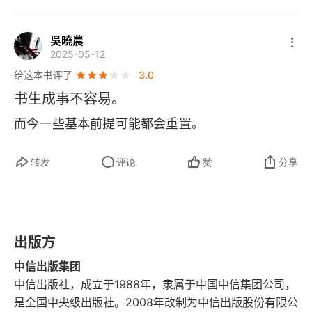
瑟夫・奈对权力和实力的解构也很适用于个人。国
家施行权力的方式有三种，威胁（大棒，即让他人
与中国的冷战是可以避免的
吳曉農
付出代价）、收买（胡萝卜，自己付出代价）、欲
2025-05-12
中美竞争的逻辑
求保持一致，从个人角度来看，第三种方式就像是
给这本书评了
3.0
书生成事不容易。
制造出一个秩序，所有人都愿意遵从这个秩序来，
因为这对自己最有利。国家实力可以分为三个维
而今一些基本前提可能都会重置。
度，一层是军事，一层是经济，一层是同盟 ——
转发
评论
赞
分享
 人的能力也可以分为三个维度，技能、情感、运
动，无论是国家还是个人，单独的关注某一个单一
维度长远来看都会失败，只有三个维度都做好才能
出版方
最大的可能笑到最后。此外，美国创造的公共产
品，他拿走了最大的好处，那么他也要做最大的努
中信出版集团
中信出版社，成立于1988年，隶属于中国中信集团公司，
力去维护。而且他没有任何能力去阻挡别的小国搭
是全国中央级出版社。2008年改制为中信出版股份有限公