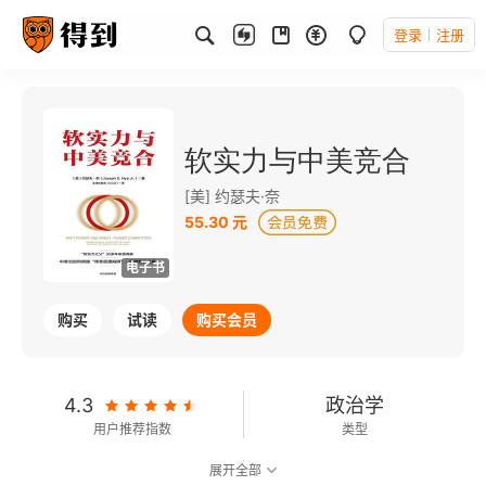
登录
注册
软实力与中美竞合
[美] 约瑟夫·奈
55.30 元
电子书
购买
试读
购买会员
4.3
政治学
用户推荐指数
类型
展开全部
7.7
可以朗读