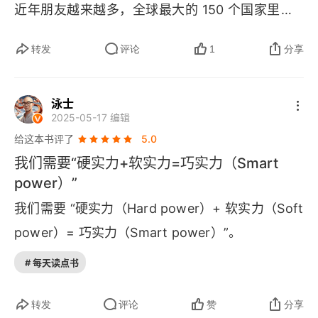
美国未来对华战略
近年朋友越来越多，全球最大的 150 个国家里有 1
00 个倾向于美国；中国都希望自己军事力量和货
第四部分 中美关系与软实力的作用
转发
评论
1
分享
币重要性能和美国掰掰手腕，但实际上差距尚远。
“奈报告”发布六年后
读这本书，能理解一点为什么顾衡老师说 “美国有
泳士
很多牌可以打”，能更清楚认识到什么是中美实力尚
美元与巨龙
2025-05-17 编辑
有差距（这么形容都算委婉了）。我们常批判的美
给这本书评了
5.0
中国会取代美国吗？
国或者欧洲有的民族主义，其实我们也有。可能一
我们需要“硬实力+软实力=巧实力（Smart
些我们的外交政策或者态度，对国内群众来说是增
金融危机与中美误判
power）”
加吸引，但对国外群众而言不是，可能会失去对国
我们需要 “硬实力（
Hard power
）+ 软实力（
Soft 
与中国合作，而不是遏制它
外人才的吸引力或者与其它国家合作变得困难。那
power
）= 巧实力（
Smart power
）”。
中美关系的未来
这得失之间，究竟对短期利益和长期利益有何影
# 每天读点书
响，岂能轻易加以判断？毕竟，一旦做错了决定，
中美竞合关系
那些网上狂欢的人又不需要他们直接付出代价。约
转发
评论
赞
分享
相互依存对中美是双刃剑