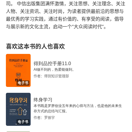
便车，但他仍然需要认识到创立和维护者公共产品
司。 中信出版集团满怀激情，关注思想、关注理念、关注
是必要的。这对个人而言相当有启发。我说这本书
人物、关注资讯、关注时尚，为读者提供最前沿的思想与
最优秀的学习实践，通过有价值的、有享受的阅读，倡导
是吃了我读的第 1 个国外专家看待中美关系的红
与展示新的文化主流，启动一个“大众阅读时代”。
利，不可否认奈的观点是很有远见的，但作为一本
文章汇集的小册子，并没有让我有一种读完一整本
喜欢这本书的人也喜欢
书的痛快。而且读到后期的文章观点基本重复了，
你 2001 年和 2021 年的美国战略能一样吗？本书
得到品控手册11.0
在这方面缺少论证和解释。
AI做不到的，热爱能做到。
作者：得到知识管理部
电子书
终身学习
本书既是罗胖创业五年来的心得与方法，也是他的未来生
存方式的总结与汇报。
作者：罗振宇
电子书