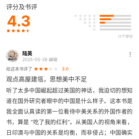
评分及书评
第二部分 美国如何运用软实力
4.3
软实力与美国的外交政策
11个评分
巧实力：融合硬实力与软实力
拜登领导下的美国是否值得信赖？
陆英
2025-05-28 编辑
自由国际秩序之后
给这本书评了
3.0
观点高屋建瓴，思想美中不足
第三部分 中国软实力的上升
听了太多中国崛起超过美国的神话，我迫切的想知
中国崛起，他国就必须俯首？
道在国外研究者眼中的中国是什么样子。这本书是
我全面认真读的第一位看待中美关系的外国作者的
中国软实力的上升
书，算是 “吃了我的红利”。从美国人的视角来看，
中国软实力面临的机遇与挑战
日印澳与中国的关系是均衡，而非侵占；中国确实