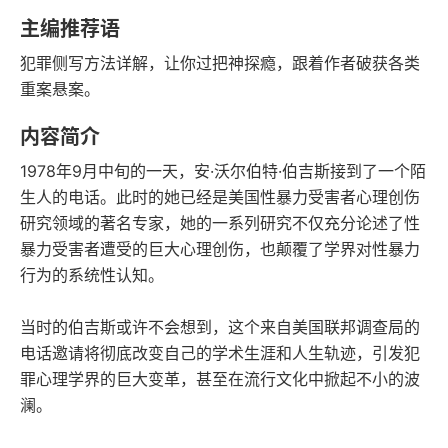
豆瓣评分
语音朗读
主编推荐语
170千字
2023-07-01
犯罪侧写方法详解，让你过把神探瘾，跟着作者破获各类
字数
发行日期
重案悬案。
内容简介
1978年9月中旬的一天，安·沃尔伯特·伯吉斯接到了一个陌
生人的电话。此时的她已经是美国性暴力受害者心理创伤
研究领域的著名专家，她的一系列研究不仅充分论述了性
暴力受害者遭受的巨大心理创伤，也颠覆了学界对性暴力
行为的系统性认知。
当时的伯吉斯或许不会想到，这个来自美国联邦调查局的
电话邀请将彻底改变自己的学术生涯和人生轨迹，引发犯
罪心理学界的巨大变革，甚至在流行文化中掀起不小的波
澜。