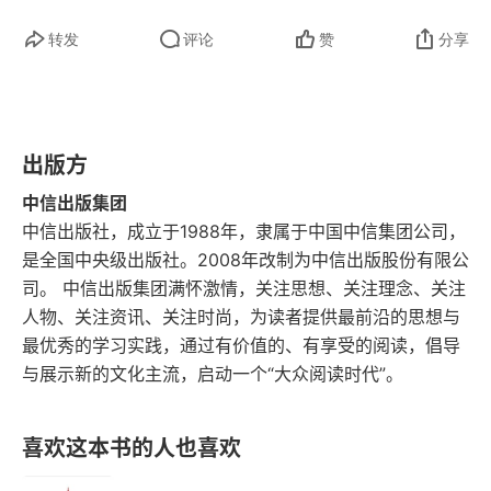
一阶段的基础上。第一阶段是延续对无明显动机犯
转发
评论
赞
分享
罪的研究，这一阶段的目标是要将不同类型的犯罪
者分类，这样便于探员们比较他们的异同。第二阶
段则针对连环杀手，着重分析警方记录及庭审案件
出版方
的数据，其中最重要的部分，是分析涉及强奸或性
中信出版集团
暴力犯罪的 36 名罪犯的访谈，目标是系统性地深
中信出版社，成立于1988年，隶属于中国中信集团公司，
度挖掘杀手的心理，通过他们的行为及行为模式窥
是全国中央级出版社。2008年改制为中信出版股份有限公
探其本质，即他们身份的构成要素。在未来实际用
司。 中信出版集团满怀激情，关注思想、关注理念、关注
人物、关注资讯、关注时尚，为读者提供最前沿的思想与
侧写技术抓捕连环杀手时，这 36 名罪犯可以作为
最优秀的学习实践，通过有价值的、有享受的阅读，倡导
参照系。他们构成了数据库的 “对照组”。第三阶段
与展示新的文化主流，启动一个“大众阅读时代”。
则是开发犯罪侧写。在第一和第二阶段所得到的知
识都会在这一阶段汇总。一旦理解了杀手的心理机
喜欢这本书的人也喜欢
制，并且将杀手的想法拆分成心理、行为、幻想和