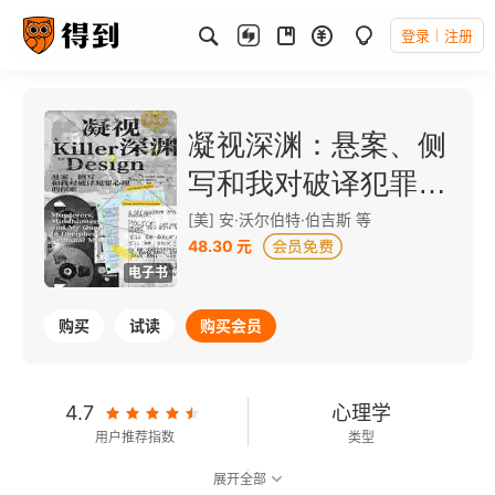
登录
注册
凝视深渊：悬案、侧
写和我对破译犯罪心
理的探索
[美] 安·沃尔伯特·伯吉斯 等
48.30 元
电子书
购买
试读
购买会员
4.7
心理学
用户推荐指数
类型
展开全部
8.2
可以朗读