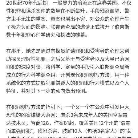
20世纪70年代后期，一股暴力的暗流正在席卷美国。不仅
性犯罪和谋杀案件的数量在不断攀升，手段残忍血腥、警
方束手无策的重案、悬案也层出不穷，对公众的心理产生
了极为负面的影响。联邦调查局的邀请正式拉开了伯吉斯
数十年犯罪心理学研究和执法的帷幕。
在那里，她先是通过向探员解读罪犯和受害者的心理来帮
助探员理解性犯罪，之后又基于与受害者以及大量已落网
罪犯的深度对谈，将科学、定量的手段引入联邦调查局新
成立的行为科学调查组，开创现代犯罪侧写方法，用一种
系统化的方式提取犯罪嫌疑人的犯罪和行为模式以及个人
特征，并对其下一步的动向做出预测。
在犯罪侧写方法的指引下，一个又一个在公众中引发巨大
恐慌的凶案嫌疑人落网：虐杀3名未成年人的美国空军雷
达技术员；智商128，作案81起，覆盖美国12个州的“滑雪
面罩强奸犯”；残忍杀害、肢解10人（包括3名家人）的“女