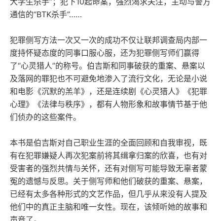
大学生杀手”；犯下10起命案，强烈渴求关注，主动与警方
通信的“BTK杀手”……
犯罪侧写方法一次又一次的成功不仅让联邦调查局内部一
度持怀疑态度的同事口服心服，还为犯罪侧写师们赢得
了“心灵猎人”的称号。伯吉斯和同事破获的重案、悬案以
及落网的罪犯也不可避免地渗入了流行文化，无论是小说
和电影《沉默的羔羊》，还是连续剧《心灵猎人》《犯罪
心理》《法律与秩序》，都有人物形象和故事情节基于他
们侦办的这些案件。
本书是伯吉斯对自己职业生涯的全面回顾和自我审视，既
有在犯罪嫌疑人再次犯案前将其缉拿归案的欣喜，也有对
受害者的强烈共情与关怀，还有对侧写可能导致无辜者蒙
冤的遗憾与反思。关于侧写师和他们破获的重案、悬案，
已经有太多各种形式的文艺作品，但几乎从来没有人提及
他们中的真正主脑和唯一女性。现在，该倾听她的故事和
声音了。