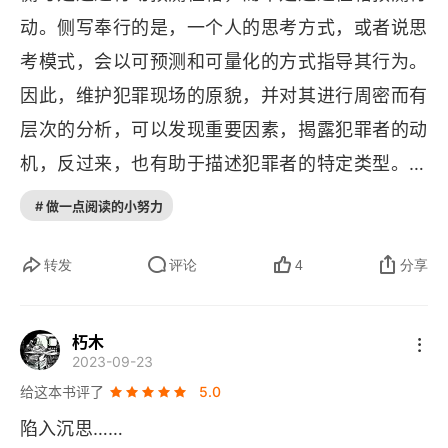
动。侧写奉行的是，一个人的思考方式，或者说思
第13章 言外之意
考模式，会以可预测和可量化的方式指导其行为。
第14章 绑住她们，虐待她们，杀死她们
因此，维护犯罪现场的原貌，并对其进行周密而有
第15章 败于自负
层次的分析，可以发现重要因素，揭露犯罪者的动
机，反过来，也有助于描述犯罪者的特定类型。换
第16章 凝视深渊
句话说：解读犯罪现场，有助于理解留下这些线索
# 做一点阅读的小努力
第17章 内心的怪兽
的罪犯。这本《凝视深渊》，副标题《悬案、侧写
和我对破译犯罪心理的探索》是两位作者安・伯吉
转发
评论
4
分享
致谢
斯与史蒂文・康斯坦丁凭借多年训练而来敏锐的眼
光和对受害者的深切同情，并展示了不断优化犯罪
朽木
2023-09-23
侧写方法的过程。在伯吉斯的分析中指出犯罪人格
给这本书评了
5.0
研究的复杂性之后，通常将其小组成员对连环杀手
陷入沉思……
的心理研究分成三个阶段，每个阶段都要建立在前