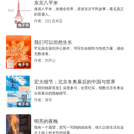
东京八平米
动机等最基本的要素，探员们便可以将这些发现运
身居八平米，坐拥全世界，讲述东京平民故事，看见真正
用在侧写中。抽丝剥茧，最终发现他们的本质，这
的普通人。
作者：[日] 吉井忍
就是最终目标。原因在于，连环杀手本质上都符合
电子书
某种规律，他们的行动都具有目的性。如果仔细琢
我们可以坦然生长
磨，便会发现哪怕是最不合理的心理也自有其道
罕见病女孩刘开心新作，书写生命韧性与坦然力量，感动
无数读者。
理。在犯罪人格研究的第一阶段的初步发现是，犯
作者：刘开心
罪现场本身往往会遵循一定的规律，符合三种类型
电子书
中的一种，即有序型（有计划的、缜密的犯罪）、
宏大细节：北京冬奥幕后的中国与世界
无序型（一时兴起的随机犯罪）和混合型（兼具有
【得到独家首发】深度参与，全景纪实，细数北京冬奥会
台前幕后的隐秘细节。
序型和无序型犯罪现场的特征）。不同的犯罪现场
作者：常宇
电子书
与杀手的谋杀幻想有关。有序型杀手心中总有一套
清晰的计划，会等待下手时机；无序型杀手则会陷
明亮的夜晚
入触发冲动型犯罪的情境中；而混合型杀手则往往
我有一个愿望，想写一写妈妈或祖母，很久以前生活在这
片土地上的女性的故事。