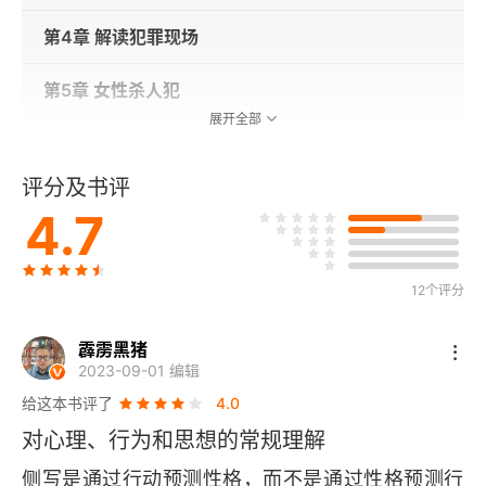
第4章 解读犯罪现场
第5章 女性杀人犯
展开全部
第6章 我最好的朋友米西
评分及书评
第7章 “镜子”
4.7
第8章 面罩之下
12个评分
第9章 既是艺术，也是科学
霹雳黑猪
第10章 深度研究
2023-09-01 编辑
给这本书评了
4.0
第11章 幻想与现实，不可兼得
对心理、行为和思想的常规理解
第12章 肢解的模式
侧写是通过行动预测性格，而不是通过性格预测行