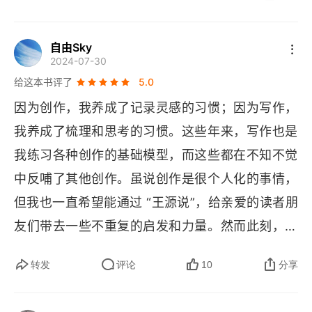
的，但属于最努力的，而且不纠结意识形态。本期
孔子，君子与导师
有一篇是 “故宫文物南迁研究所”（故宫博物院下
自由Sky
2024-07-30
属）所长徐婉玲记述的西周青铜 “柉禁十三器”，光
一杯芝麻茶，三段旧时光
给这本书评了
5.0
绪三十四年（1908 年），时任两江总督的端方编
“双面之城”旧金山
因为创作，我养成了记录灵感的习惯；因为写作，
成《陶斋吉金录》，收录了此套青铜礼器，将之定
我养成了梳理和思考的习惯。这些年来，写作也是
想当奶爸先辞职？
名为 “柉禁”。端方也是金石大家，遇刺后，家道中
我练习各种创作的基础模型，而这些都在不知不觉
落，一生收集的 3 千多件文物散失，这套著名西周
大清“哥粉”王贞仪
中反哺了其他创作。虽说创作是很个人化的事情，
礼器被美国传教士福开森，1924 年 15 万美元（2
但我也一直希望能通过 “王源说”，给亲爱的读者朋
青铜宝器，从两江总督府到大都会
0 万两白银）收购，现为美国大都会艺术博物馆镇
友们带去一些不重复的启发和力量。然而此刻，我
馆之宝。
独居二叔的秘密
想：是时候重新积攒思考、重新出发了。
转发
评论
10
分享
社交可以，“反刍”不必
新疆的雪