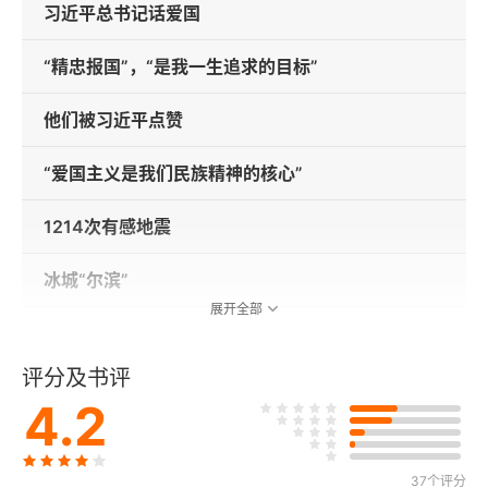
习近平总书记话爱国
“精忠报国”，“是我一生追求的目标”
他们被习近平点赞
“爱国主义是我们民族精神的核心”
1214次有感地震
冰城“尔滨”
展开全部
“琉光溢彩”
评分及书评
本刊专访 刘德华 “花路”四十年
4.2
李在明遇袭 刀光中的韩国政坛乱象
37个评分