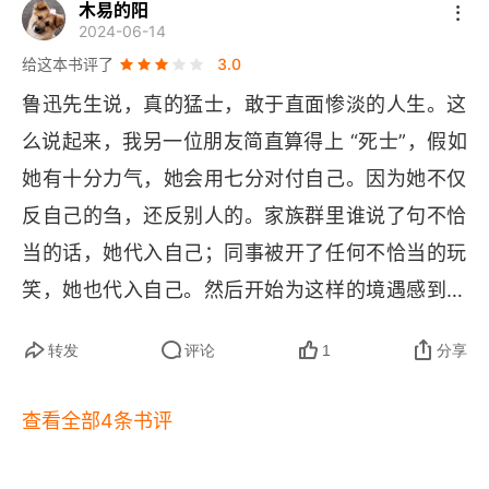
木易的阳
2024-06-14
给这本书评了
3.0
鲁迅先生说，真的猛士，敢于直面惨淡的人生。这
么说起来，我另一位朋友简直算得上 “死士”，假如
她有十分力气，她会用七分对付自己。因为她不仅
反自己的刍，还反别人的。家族群里谁说了句不恰
当的话，她代入自己；同事被开了任何不恰当的玩
笑，她也代入自己。然后开始为这样的境遇感到尴
尬，进而担心自己真的处在这样的情况里，要怎么
转发
评论
1
分享
办，结果就是和我一样，彻夜难眠，辗转反侧。
查看全部4条书评