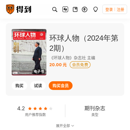
登录
注册
环球人物（2024年第
2期）
《环球人物》杂志社 主编
20.00 元
电子书
购买
试读
购买会员
4.2
期刊杂志
用户推荐指数
类型
展开全部
可以朗读
103千字