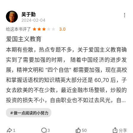
马尔代夫总统 冬天里的一把火
吴于勤
回到中国 我还叫志强
2024-02-04
给这本书评了
3.0
戎装公主，“飞”上前线
爱国主义教育
“欧元缔造者” 与撒切尔夫人叫板
本期有些散，热点专题不多，关于爱国主义教育确
实到了需要加强的时期， 随着中国经济的进步发
新晋院士卢煜明 “煮”出来的灵感
展，精神文明和 “四个自信” 都需要加强，现在高校
“九口校长”是怎样炼成的
和掌握话语权的知识精英大部分还是 60,70 后，子
快乐的日籍“沪漂”
女去欧美的不在少数，最近金融市场整顿，炒股的
投资的损失不小，自由职业也不如过去风光，自然
94岁杨先让 一刀一笔任平生
怪话连篇，灯塔国的人设崩塌的太快。本期有刘德
# 做一点阅读的小努力
贴着人心讲诗
华采访文章，新一届电影协会选举，刘德华荣任副
主席。刘德华和张艺谋和同期对比不是最有天赋
1
3
50
分享
在“扎心”与“挠胳肢窝”之间