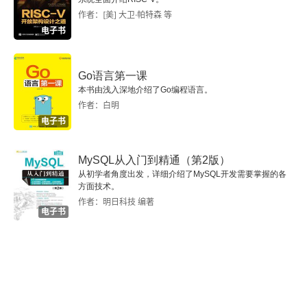
2.1.3 Docker部署实战
作者：[美] 大卫·帕特森 等
电子书
2.2 模型监控与维护
Go语言第一课
2.3 实战案例
本书由浅入深地介绍了Go编程语言。
作者：白明
第3章 LLM的微调与推理部署实战案例
电子书
3.1 基于LLaMA-3系列模型实战
MySQL从入门到精通（第2版）
从初学者角度出发，详细介绍了MySQL开发需要掌握的各
3.1.1 微调实战
方面技术。
作者：明日科技 编著
电子书
3.1.2 推理部署实战
3.1.3 在线测试实战
3.2 基于ChatGLM-3系列模型实战