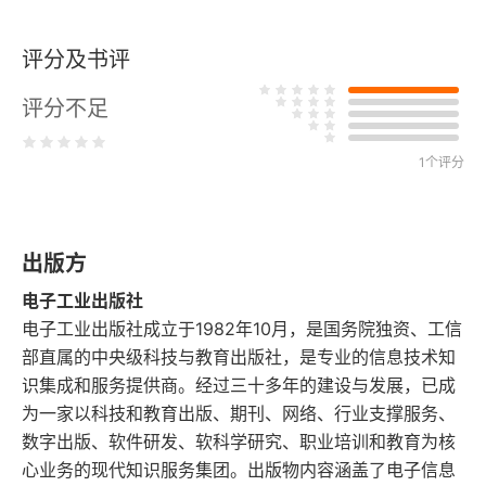
1.2.2 分词及其预处理
评分及书评
1.2.3 分词器
评分不足
1.2.4 定义模型的输入
1.3 模型预训练与评估
1个评分
1.3.1 模型搭建
出版方
1.3.2 模型预训练与优化
电子工业出版社
1.3.3 预训练后评估
电子工业出版社成立于1982年10月，是国务院独资、工信
部直属的中央级科技与教育出版社，是专业的信息技术知
1.4 模型微调
识集成和服务提供商。经过三十多年的建设与发展，已成
为一家以科技和教育出版、期刊、网络、行业支撑服务、
1.4.1 LLM知识更新概述
数字出版、软件研发、软科学研究、职业培训和教育为核
心业务的现代知识服务集团。出版物内容涵盖了电子信息
1.4.2 模型微调策略