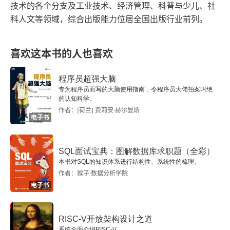
技术的各个分支及工业技术、经济管理、科普与少儿、社
科人文等领域，综合出版能力位居全国出版行业前列。
1.4.3 模型微调技术
1.5 模型推理与优化
喜欢这本书的人也喜欢
1.5.1 模型推理概述
程序员超强大脑
专为程序员而写的大脑使用指南，令程序员大佬拍案叫绝
1.5.2 推理阶段可调参数
的认知科学。
作者：[荷兰] 费莉安·赫尔曼斯
1.5.3 模型推理加速技术
电子书
第2章 LLM的部署与监控
SQL面试宝典：图解数据库求职题（全彩）
本书对SQL的知识体系进行结构性、系统性的梳理。
2.1 模型部署
作者：猴子·数据分析学院
电子书
2.1.1 模型部署概述
2.1.2 分布式环境配置
RISC-V开放架构设计之道
系统全面介绍RISC-V。