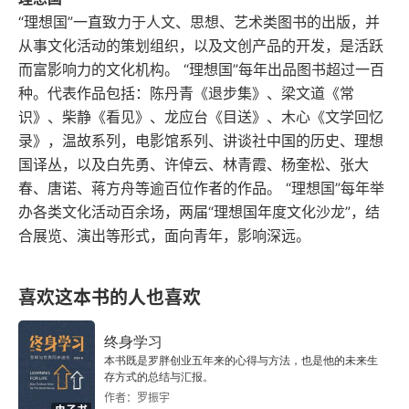
矿都有大量的存储，但财富都集中在上层权贵手
“理想国”一直致力于人文、思想、艺术类图书的出版，并
从事文化活动的策划组织，以及文创产品的开发，是活跃
中，他们对伦敦和巴黎的熟悉，多于对印尼的岛屿
而富影响力的文化机构。 “理想国”每年出品图书超过一百
的了解，另外印尼原始信奉巫术，很多地区还属于
种。代表作品包括：陈丹青《退步集》、梁文道《常
种族部落状态。底层民众依靠宗教安慰和麻痹，雅
识》、柴静《看见》、龙应台《目送》、木心《文学回忆
录》，温故系列，电影馆系列、讲谈社中国的历史、理想
加达的高楼大厦和贫民窟（铁皮屋）共存，这几年
国译丛，以及白先勇、许倬云、林青霞、杨奎松、张大
经济稳定，但懂王退群，撤掉承诺的 200 亿美元的
春、唐诺、蒋方舟等逾百位作者的作品。 “理想国”每年举
能源转型投资，让印尼转向加入金砖集团，最近的
办各类文化活动百余场，两届“理想国年度文化沙龙”，结
合展览、演出等形式，面向青年，影响深远。
关税大战，更是懂王变疯王的表现，40 年前东盟
其实是美国越战后组织的反共组织，现在只剩下
喜欢这本书的人也喜欢
 “美日菲印澳” 残留地缘对抗。我们应该回想一下 4
0 年前日韩港台企业到中国的开拓，那时中国的问
终身学习
题不会比印尼少，中国企业走向世界的首战应该是
本书既是罗胖创业五年来的心得与方法，也是他的未来生
存方式的总结与汇报。
在东盟区域，我们和欧美拼的是能吃苦，不如认认
作者：罗振宇