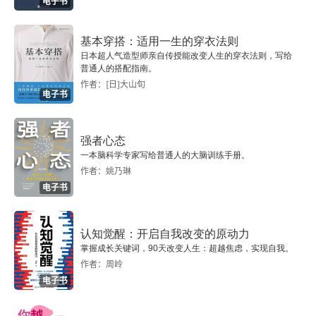
电子书
真真去南方国家把我们走过的路再走一遍。我赞同
吴军老师关于选择大学的优先级，就是优先选择大
基本穿搭：适用一生的穿衣法则
日本超人气造型师亲自传授能改变人生的穿衣法则，写给
学所在城市，因为这里可能是自己未来工作和生活
普通人的搭配指南。
的城市，30 年前的留美之路，应该随着世界经济
作者：[日]大山旬
电子书
的东升西降，重新调整路线，10 年前有心人就已经
开始留美转为留学新加坡，随着竞争越来越激烈，
强者心态
马来西亚和印尼的大学其实是很优秀的，因为都是
一本脑科学专家写给普通人的大脑训练手册。
作者：姚乃琳
英联邦体制，师资和教材和澳大利亚、新加坡、香
电子书
港大学都是相同的，如果是男生，应该去尝试，生
活和学费都相对低廉，未来进退都会很自如（如欧
认知觉醒：开启自我改变的原动力
美深造也被承认学历，在东南亚就业中企也有庞大
掌握成长关键词，90天改变人生：超越焦虑，实现自我。
作者：周岭
的需求）。
电子书