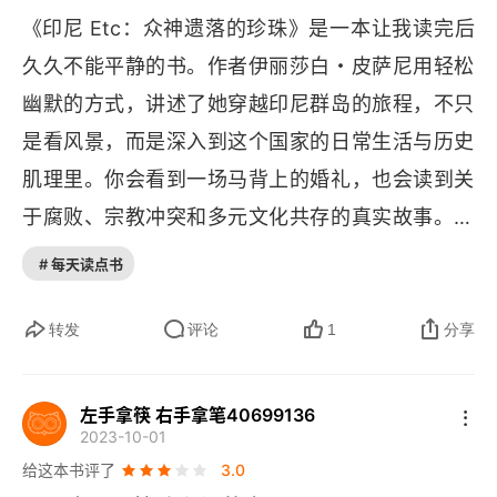
《印尼 
Etc
：众神遗落的珍珠》是一本让我读完后
我很喜欢西方类似的非虚构写法，如此大国，用概
久久不能平静的书。作者伊丽莎白・皮萨尼用轻松
括和总结式的中式写法，再如何也会挂一漏万，有
幽默的方式，讲述了她穿越印尼群岛的旅程，不只
瞎子摸象的问题，但作者很聪明的写个案，见什么
是看风景，而是深入到这个国家的日常生活与历史
写什么，并且写得非常生动，整体读下来读者自然
肌理里。你会看到一场马背上的婚礼，也会读到关
会有自己的认识，也交给读者评判，这方面是中国
于腐败、宗教冲突和多元文化共存的真实故事。她
史学界要学习的。印尼身处热带，传统热带国家的
没有用高高在上的视角，而是像一个老朋友，边走
特点是人自然是 “懒撒”，因为天太热，不动才是正
# 每天读点书
边聊，把这个 “奇怪又可爱” 的国家一点点展现在你
确的，而随便播种就能生长，因此才一直停留在
面前。书里有笑点，也有让人心酸的段落，很像一
转发
评论
1
分享
 “刀耕火种” 阶段，印尼和马来西亚都是以穆斯林宗
次真正的旅行。
教为主的国家，本质上还是谦和的（宗教都是教导
与人向善，冲突在于地盘的争夺），所以前提是我
左手拿筷 右手拿笔40699136
2023-10-01
们需要尊重对方的宗教信仰和禁忌。近距离了解印
给这本书评了
3.0
尼，会更能理解这些国家要想现代化（工业化）缺