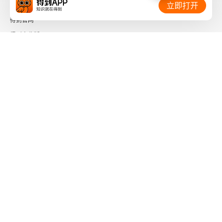
相关链接：
立即打开
得到官网
得到企业版
时间的朋友
了解更多：
下载「得到App」
关注微信公众号
社会信用代码 91110108662186561M
出版物经营许可证 新出发京零字第海200073号
广播电视节目制作经营许可证 （京）字第01204号
增值电信业务经营许可证 京ICP证090644号