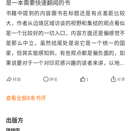
是一本需要快速翻阅的书
少一场革命，阶层化的贫富差距和腐败，没有一场
书籍中提到的内容跟书名标题还是有点差距比较
革命不可能根除，也因为落后会是中国年轻人的冒
大，作者从边境区域访谈的视野和集结的观点看似
险的乐园，但要注意安全，放低身段，东南亚的排
是一个比较好的一切入口，内容方面还是偏感觉不
华底层逻辑是当地统治阶级转移矛盾煽动民族情
是那么中立，虽然结尾处是说它是一个统一的国
绪，华人的财富和独特性也让本地人眼红。西方作
家，但其实能感知到。有些观点都是偏负面的，如
者一直有矛盾心理，看到中国的一带一路慢慢带动
果说要对于一个对印尼感兴趣的读者来讲，以地理
南方国家发展，而自身西方殖民几百年给当地人民
位置为切入口的叙事手法，不一定能够带来清晰的
带来的还是苦难和贫困，但英国盎撒的固定套路是
转发
评论
1
分享
认识这个国家，或许能以某种主题，比如说宗教，
培养殖民代理人（精神上的英国人）买办，高层印
婚姻，各地的思想差异，政治背景等各方面来进行
尼人讲英语，子女在英美受教育，周末节日去新加
查看全部8条书评
一个综述，或许读者会更加清晰的了解这个国家，
坡购物度假。印尼的自然资源比中国强太多了，首
里面有一些太细的东西，其实参考意义并不大
先是产油国（据说信奉伊斯兰的都有油），全国油
出版方
价补贴，棕榈油和丁香等香料，主要的镍、铝和锂
理想国