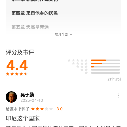
第四章 来自他乡的居民
第五章 天高皇帝远
展开全部
第六章 幸福大家族
评分及书评
第七章 大地之母的宠儿
4.4
第八章 冰上的利润
21个评分
第九章 一页沧桑史
吴于勤
第十章 苏门答腊异世界
2025-04-10
给这本书评了
3.0
第十一章 族群对立与暴民正义
印尼这个国家
第十二章 你的真主，我的上帝