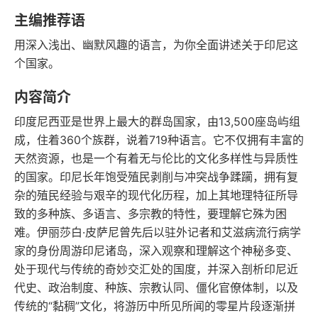
豆瓣评分
语音朗读
主编推荐语
240千字
2019-10-01
用深入浅出、幽默风趣的语言，为你全面讲述关于印尼这
字数
发行日期
个国家。
内容简介
印度尼西亚是世界上最大的群岛国家，由13,500座岛屿组
成，住着360个族群，说着719种语言。它不仅拥有丰富的
天然资源，也是一个有着无与伦比的文化多样性与异质性
的国家。印尼长年饱受殖民剥削与冲突战争蹂躏，拥有复
杂的殖民经验与艰辛的现代化历程，加上其地理特征所导
致的多种族、多语言、多宗教的特性，要理解它殊为困
难。伊丽莎白·皮萨尼曾先后以驻外记者和艾滋病流行病学
家的身份周游印尼诸岛，深入观察和理解这个神秘多变、
处于现代与传统的奇妙交汇处的国度，并深入剖析印尼近
代史、政治制度、种族、宗教认同、僵化官僚体制，以及
传统的“黏稠”文化，将游历中所见所闻的零星片段逐渐拼