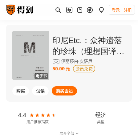
登录
注册
印尼Etc.：众神遗落
的珍珠（理想国译
丛）
[英] 伊丽莎白·皮萨尼
59.99 元
电子书
购买
试读
购买会员
4.4
经济
用户推荐指数
类型
展开全部
8.2
可以朗读