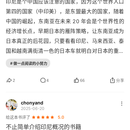
印尼是个中国应该注意的国家，因为这个世界人口
第四的国家（中印美），是东盟最大的国家，随着
第十三章 爪哇剪影
中国的崛起，东南亚在未来 20 年会是个世界性的
结语 印尼精神
经济增长点，早期日本的雁阵策略，让东南亚成为
印尼省份、省会中英对照表
日本真正的后花园，只要看看印尼、马来西亚、泰
国和越南满街清一色的日本车就明白对日本的重要
资料来源及延伸阅读
性，日韩民族的封闭性只是产品渗透，而不会文化
# 做一点阅读的小努力
融合，整个东南亚商业还是在众多华商掌握。虽然
中国大众对日本和海峡对岸的挑衅有固有的愤怒，
2
4
66
分享
但我想领导层的大智慧，不会将战火在自己的院子
里燃烧，要打也是在对方的地盘上，回顾一下对渔
chonyand
2025-06-20
村如何平爆就应该对南海的和平有信心，现在菲律
给这本书评了
5.0
宾等等各种小事件背后都是美利坚的阳谋，如果南
不止简单介绍印尼概况的书籍
海战火燃烧，美国经济就能腾飞了。说起这本书，