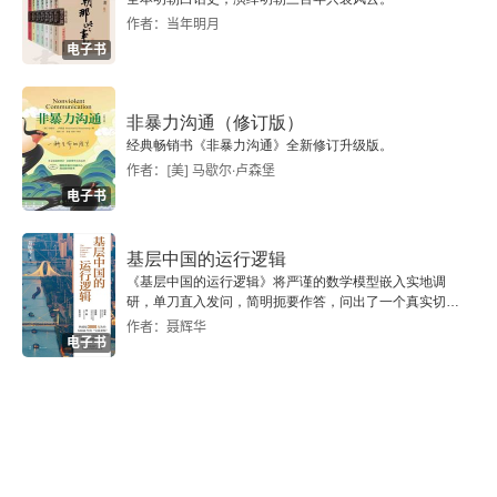
作者：当年明月
刍议中国交通广播产业的合作竞争
电子书
·总监论坛·
非暴力沟通（修订版）
经典畅销书《非暴力沟通》全新修订升级版。
擦亮服务牌 唱响专业歌
作者：[美] 马歇尔·卢森堡
电子书
“三推进”确保交通广播的可持续发展
·策划大师·
基层中国的运行逻辑
《基层中国的运行逻辑》将严谨的数学模型嵌入实地调
研，单刀直入发问，简明扼要作答，问出了一个真实切近
立足交通“本我” 服务社会大众
的基层中国。
作者：聂辉华
电子书
打造餐饮文化的盛宴 ——谈《一品长安》运营攻略
·活动探微·
红色直播,激情绽放 ——江西交通广播纪念长征胜利