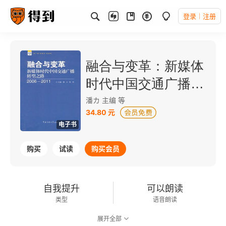
登录
注册
融合与变革：新媒体
时代中国交通广播转
型之路（2006-
潘カ 主编 等
34.80 元
2011）
电子书
购买
试读
购买会员
自我提升
可以朗读
类型
语音朗读
展开全部
226千字
2012-06-01