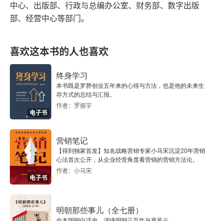
中心、出版部、行政与总编办公室、财务部、数字出版
中国广播电视协会致交通宣传委员会第十二届年会的
部、经营中心等部门。
贺词
全心全意地为会员单位做好服务工作 ——在中国广
喜欢这本书的人也喜欢
播电视协会交通宣传委员会第十二届年会上的讲话
终身学习
·创优评析·
本书既是罗胖创业五年来的心得与方法，也是他的未来生
存方式的总结与汇报。
作者：罗振宇
2005年度中国交通广播节目创优评析活动综述
电子书
2007年度
营销笔记
【得到独家首发】知名战略营销专家小马宋沉淀20年营销
·行业前沿·
心法首次公开，从企业经营角度看营销的营销方法论。
作者：小马宋
电子书
走产业化道路是实现交通广播可持续发展的必然途径
从借鉴中寻找答案 ——探讨交通广播汽车俱乐部可
明朝那些事儿（全七册）
操作性架构
全本明朝白话史，演绎明朝三百年兴衰风云。