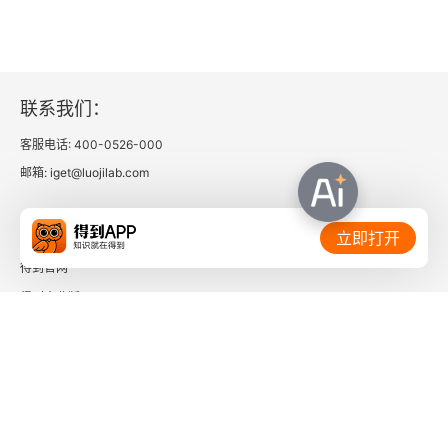
冰冻雪灾报道所想到的
交通广播成为突发事件应急主力军——对5·12汶川大
地震中交通广播表现的考量
联系我们：
·总监论坛·
客服电话: 400-0526-000
邮箱: iget@luojilab.com
创新为梦想插上腾飞的翅膀 ——写在安徽交通广播
开播五周年之际
相关链接：
立即打开
十年一剑琢“信赖” ——务实经营媒体 稳立竞争潮头
得到官网
得到企业版
·自驾游论坛·
时间的朋友
一路畅通游天下 ——羊城交通广播自驾活动的运作
了解更多：
红色之旅“春夏秋冬看井冈” ——深圳交通广播自驾
游活动启示