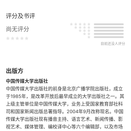
·策划大师·
评分及书评
谋突变之策 划影响之计 ——从组织报道“沁源11·14
特大交通事故”说开去
尚无评分
回眸环塔拉力赛 ——2006年全国交通广播环塔采访
目前还没人评分
团侧记
·活动探微·
出版方
中国交通广播的跨地域之路 ——从“中部崛起河南行
中国传媒大学出版社
——全国交通广播大型联合采访活动”想到的
中国传媒大学出版社的前身是北京广播学院出版社，成立
·年会特辑·
于1985年，是改革开放后最早成立的大学出版社之一。其
上级主管单位是中国传媒大学，业务上受国家教育部社科
跳出广告 挖掘资源 延伸中国交通广播产业链 ——在
司和国家新闻出版总署指导。2004年9月改称现名。中国
中国广播电视协会交通宣传委员会第十二届年会上的
传媒大学出版社现有播音主持、语言艺术、新闻传播、影
讲话
视艺术、媒体管理、编校译中心等六个编辑部，以及市场