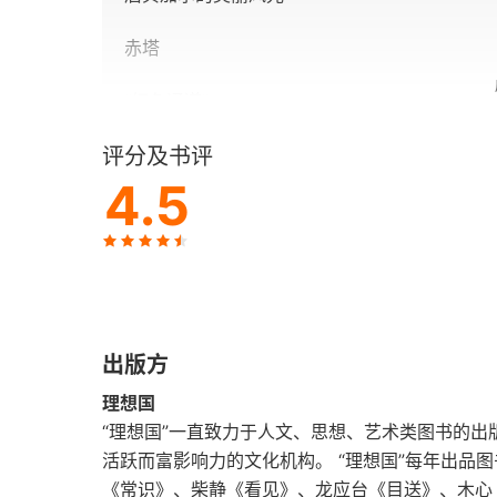
赤塔
“红色通道”
评分及书评
大铁路牵来的“新”城市
4.5
在越南的学术访问
日程安排与一般印象
教授与文庙
出版方
严霆为
理想国
在胡志明陵前
“理想国”一直致力于人文、思想、艺术类图书的
活跃而富影响力的文化机构。 “理想国”每年出品
感受到的经济生活
《常识》、柴静《看见》、龙应台《目送》、木心