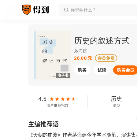
历史的叙述方式
茅海建
26.00 元
购买
试读
购买会员
电子书
4.5
历史
用户推荐指数
类型
134千字
2019-04-01
主编推荐语
字数
发行日期
《天朝的崩溃》作者茅海建今年学术随笔、演讲集