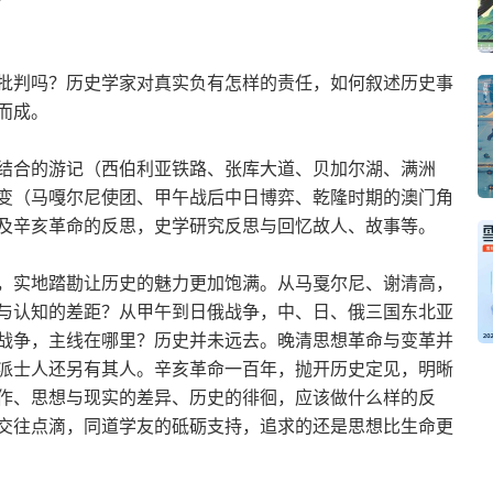
批判吗？历史学家对真实负有怎样的责任，如何叙述历史事
而成。
结合的游记（西伯利亚铁路、张库大道、贝加尔湖、满洲
变（马嘎尔尼使团、甲午战后中日博弈、乾隆时期的澳门角
及辛亥革命的反思，史学研究反思与回忆故人、故事等。
，实地踏勘让历史的魅力更加饱满。从马戛尔尼、谢清高，
与认知的差距？从甲午到日俄战争，中、日、俄三国东北亚
战争，主线在哪里？历史并未远去。晚清思想革命与变革并
派士人还另有其人。辛亥革命一百年，抛开历史定见，明晰
作、思想与现实的差异、历史的徘徊，应该做什么样的反
交往点滴，同道学友的砥砺支持，追求的还是思想比生命更