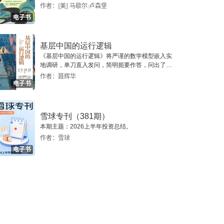
作者：[美] 马歇尔·卢森堡
电子书
基层中国的运行逻辑
《基层中国的运行逻辑》将严谨的数学模型嵌入实
地调研，单刀直入发问，简明扼要作答，问出了一
个真实切近的基层中国。
作者：聂辉华
电子书
雪球专刊（381期）
本期主题：2026上半年投资总结。
作者：雪球
电子书