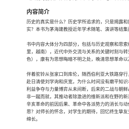
内容简介
历史的真实是什么？历史学所追求的，只是揭露和
实？本书为茅海建教授近年学术随笔、演讲等结集
书中内容大体分为四部分，包括与历史观察和思索
里，越南），近代中外交流与关系的关键时刻与转
色），康有为思想晦暗不明之处，晚清思想革命以
伴着驼铃从张家口到库伦，随西伯利亚大铁路穿行
赴日清使刘学询和庆宽，为什么时间没有磨平知识
利益争夺与力量博弈从未间断，后来的二战与朝鲜
非一蹴而就，其推动者除激进的维新派和在野的新
辛亥革命的前因后果、革命中各派势力的消长与动
思？对师长的怀念，对学生的期待，回忆终生挚友
绵长。