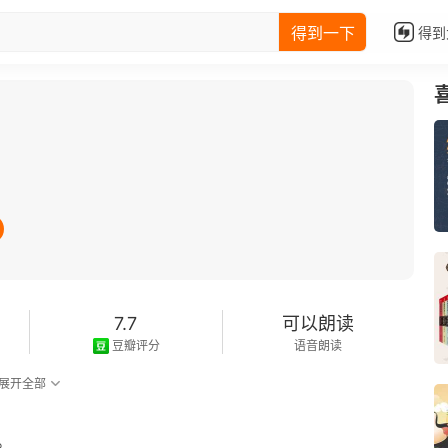
得到一下
得到
7.7
可以朗读
豆瓣评分
语音朗读
展开全部
。