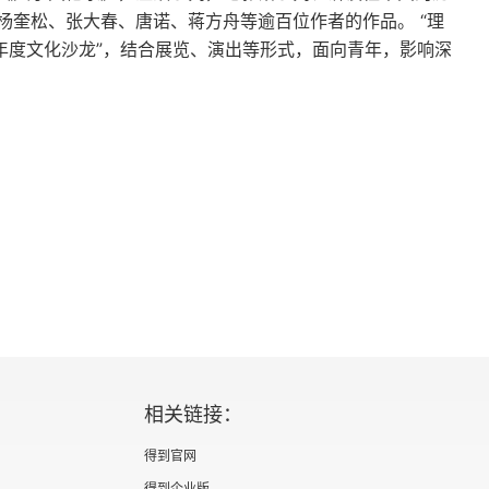
杨奎松、张大春、唐诺、蒋方舟等逾百位作者的作品。 “理
年度文化沙龙”，结合展览、演出等形式，面向青年，影响深
宽使日说起
相关链接：
得到官网
得到企业版