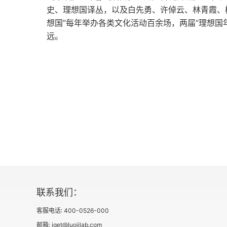
史、理想国译丛，以及白先勇、许倬云、林青霞、
在闹市区被抢劫
想国”每年举办各类文化活动百余场，两届“理想国
远。
知识的差距 ——从马戛尔尼使华到刘学询、庆
马戛尔尼使华和他的中国知识
谢清高与《海录》
刘学询、庆宽使日与山县有朋意见书
刘学询、庆宽的访日报告
知识的吸取与生产
甲午战后远东国际关系与中日关系
联系我们：
甲午战争与“三国干涉还辽”
客服电话: 400-0526-000
邮箱: iget@luojilab.com