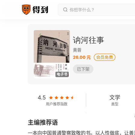
讷河往事
黄蓉
26.00 元
已下架
电子书
4.5
文学
用户推荐指数
类型
94千字
2022-01-01
主编推荐语
字数
发行日期
一本向中国普通警察致敬的书。以人性做底，让善