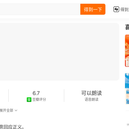
得到一下
得到
6.7
可以朗读
豆瓣评分
语音朗读
展开全部
意回应正义。