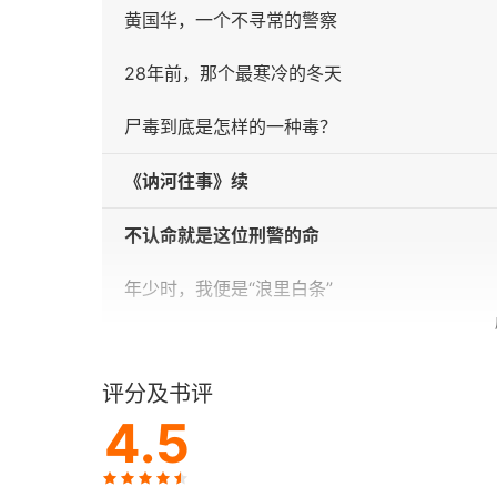
黄国华，一个不寻常的警察
28年前，那个最寒冷的冬天
尸毒到底是怎样的一种毒？
《讷河往事》续
不认命就是这位刑警的命
年少时，我便是“浪里白条”
做刑警，是我挥不去的情结
评分及书评
当厄运降临
4.5
厄运连连，不堪回首的大年夜