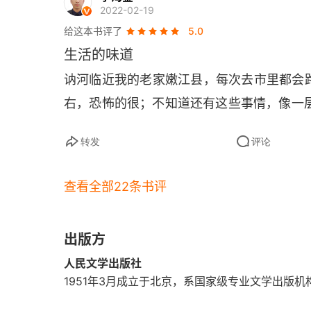
2022-02-19
无法解开的心底隐忧
给这本书评了
5.0
漫长的告别
生活的味道
讷河临近我的老家嫩江县，每次去市里都会路
他们大多已经不在了
右，恐怖的很；不知道还有这些事情，像一
一条胆小如鼠的德牧
转发
评论
南京那个寒冷的冬季
令人刮目相看的雨晃
查看全部22条书评
缉毒线上屡建奇功
出版方
狗中“疯子”雨季
人民文学出版社
1951年3月成立于北京，系国家级专业文学出版
雨季不再来