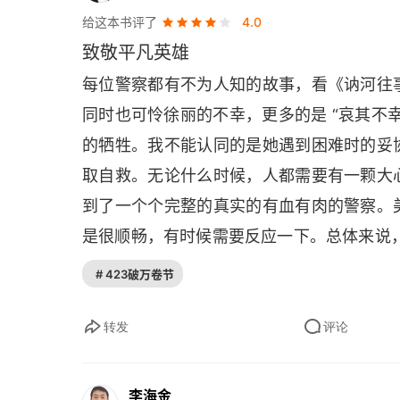
给这本书评了
4.0
庆幸受到老天的眷顾
致敬平凡英雄
遭遇人生至暗的时刻
每位警察都有不为人知的故事，看《讷河往
同时也可怜徐丽的不幸，更多的是 “哀其不
缉毒警察背负的秘密
的牺牲。我不能认同的是她遇到困难时的妥
一线警队串起的记忆
取自救。无论什么时候，人都需要有一颗大
到了一个个完整的真实的有血有肉的警察。
时刻萦绕内心的郁结
是很顺畅，有时候需要反应一下。总体来说
跨国缉毒经历的血与火
# 423破万卷节
惊心动魄的缉毒瞬间
转发
评论
缉毒警察背后
刀尖上行走的朋友圈
李海金