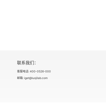
梦里花落知多少
后记：真水无香，真爱无疆
联系我们：
客服电话: 400-0526-000
邮箱: iget@luojilab.com