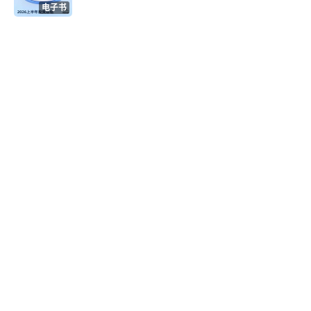
电子书
3.3.1 GFS
3.3.2 HDFS
3.4 分布式存储
3.4.1 分布式存储介绍
3.4.2 HBase介绍
3.5 分布式共识服务
3.5.1 分布式共识算法介绍
3.5.2 ZooKeeper使用场景
3.6 负载均衡
3.6.1 前端请求的负载均衡