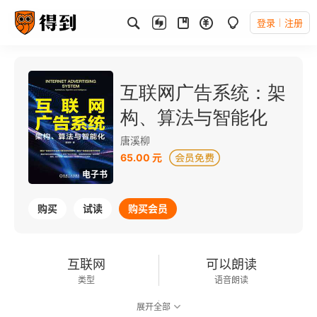
登录
注册
互联网广告系统：架
构、算法与智能化
唐溪柳
65.00 元
电子书
购买
试读
购买会员
互联网
可以朗读
类型
语音朗读
展开全部
225千字
2023-03-01