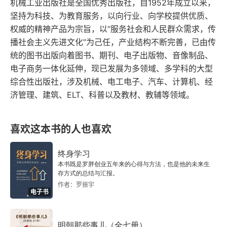
机械工业出版社是全国优秀出版社，自1952年成立以来，
坚持为科技、为教育服务，以向行业、向学校提供优质、
2.2 API的基本设计原则
权威的精神产品为宗旨，以“服务社会和人民群众需求，传
播社会主义先进文化”为己任，产业结构不断完善，已由传
2.2.1 API的价值性
统的图书出版向着图书、期刊、电子出版物、音像制品、
电子商务一体化延伸，现已发展为多领域、多学科的大型
2.2.2 API的规划性
综合性出版社，涉及机械、电工电子、汽车、计算机、经
济管理、建筑、ELT、科普以及教材、教辅等领域。
2.2.3 API的灵活性
2.2.4 API的可管理性
喜欢这本书的人也喜欢
2.2.5 API的可支持性
终身学习
本书既是罗胖创业五年来的心得与方法，也是他的未来生
2.3 广告平台API
存方式的总结与汇报。
作者：罗振宇
电子书
2.3.1 Google Ads API
2.3.2 Facebook Marketing API
明朝那些事儿（全七册）