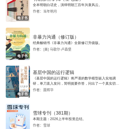
全本明朝白话史，演绎明朝三百年兴衰风云。
2.3.3 Twitter Ads API
作者：当年明月
电子书
2.4 本章小结
第3章 大规模网络系统架构设计
非暴力沟通（修订版）
经典畅销书《非暴力沟通》全新修订升级版。
作者：[美] 马歇尔·卢森堡
3.1 大规模网络系统历史背景
电子书
3.2 分布式集群管理系统
基层中国的运行逻辑
3.2.1 Docker简介
《基层中国的运行逻辑》将严谨的数学模型嵌入实地调
研，单刀直入发问，简明扼要作答，问出了一个真实切近
的基层中国。
作者：聂辉华
3.2.2 微服务技术简介
电子书
3.2.3 Kubernetes简介
雪球专刊（381期）
3.3 分布式文件系统
本期主题：2026上半年投资总结。
作者：雪球