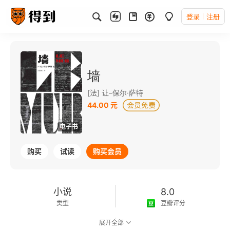
登录
注册
墙
[法] 让–保尔·萨特
44.00 元
电子书
购买
试读
购买会员
小说
8.0
类型
豆瓣评分
展开全部
可以朗读
121千字