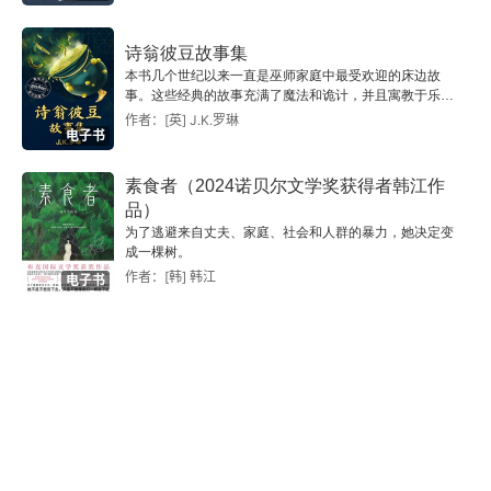
诗翁彼豆故事集
本书几个世纪以来一直是巫师家庭中最受欢迎的床边故
事。这些经典的故事充满了魔法和诡计，并且寓教于乐；
时至今日，小巫师们仍然沉迷于这些故事，就像十五世纪
作者：[英] J.K.罗琳
电子书
彼豆刚刚用羽毛笔在羊皮纸上写下这些故事时一样。
素食者（2024诺贝尔文学奖获得者韩江作
品）
为了逃避来自丈夫、家庭、社会和人群的暴力，她决定变
成一棵树。
作者：[韩] 韩江
电子书