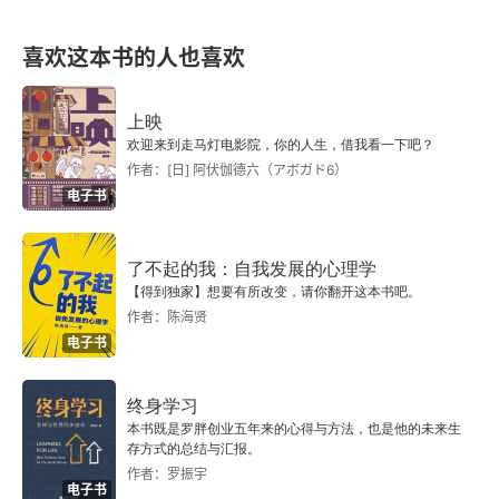
喜欢这本书的人也喜欢
上映
欢迎来到走马灯电影院，你的人生，借我看一下吧？
作者：[日] 阿伏伽德六（アボガド6）
电子书
了不起的我：自我发展的心理学
【得到独家】想要有所改变，请你翻开这本书吧。
作者：陈海贤
电子书
终身学习
本书既是罗胖创业五年来的心得与方法，也是他的未来生
存方式的总结与汇报。
作者：罗振宇
电子书