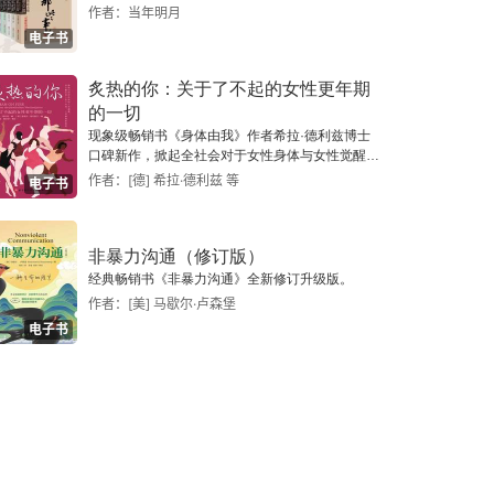
作者：当年明月
电子书
炙热的你：关于了不起的女性更年期
的一切
现象级畅销书《身体由我》作者希拉·德利兹博士
口碑新作，掀起全社会对于女性身体与女性觉醒的
探讨热潮。
作者：[德] 希拉·德利兹 等
电子书
非暴力沟通（修订版）
经典畅销书《非暴力沟通》全新修订升级版。
作者：[美] 马歇尔·卢森堡
电子书