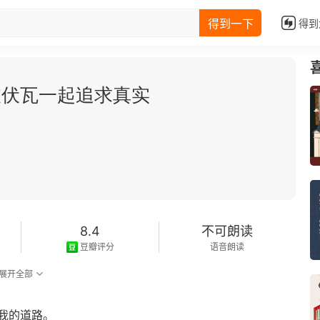
得到一下
得到
波伏瓦一起追求真实
8.4
不可朗读
豆瓣评分
语音朗读
展开全部
我的道路。