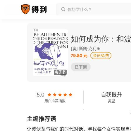
如何成为你：和
[澳] 斯凯·克利里
79.80 元
已下架
电子书
5.0
自我提升
用户推荐指数
类型
167千字
2024-06-01
主编推荐语
字数
发行日期
让波伏瓦与我们的时代对话，寻找每个女性实现自