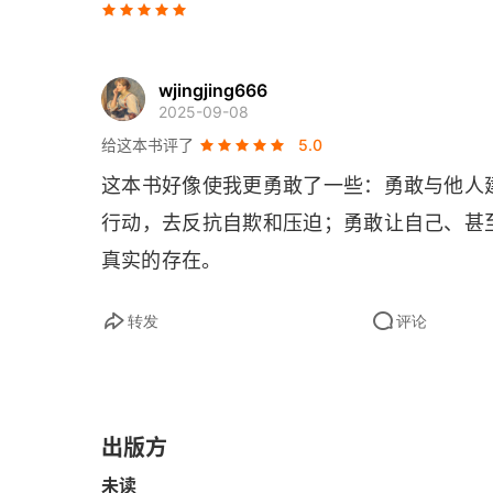
自毁
幸福
wjingjing666
2025-09-08
反抗
给这本书评了
5.0
这本书好像使我更勇敢了一些：勇敢与他人
关键术语表
行动，去反抗自欺和压迫；勇敢让自己、甚
致谢
真实的存在。
转发
评论
出版方
未读