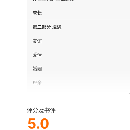
成长
第二部分 境遇
友谊
爱情
婚姻
母亲
变老
评分及书评
死亡
5.0
第三部分 实现自我