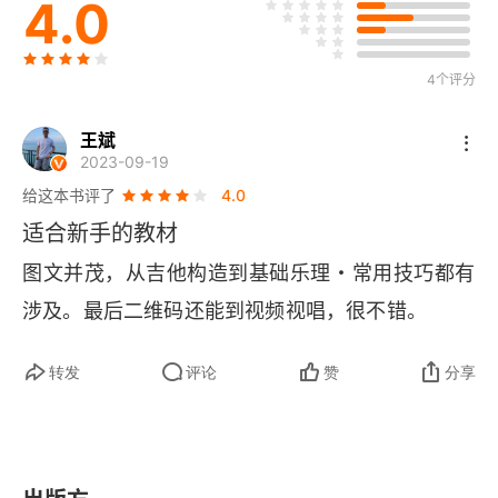
4.0
5.电吉他拾音器
6.设备的连接
4个评分
第3章 基础乐理知识
王斌
2023-09-19
1.十二平均律
给这本书评了
4.0
适合新手的教材
2.音名与唱名
图文并茂，从吉他构造到基础乐理・常用技巧都有
3.变音记号
涉及。最后二维码还能到视频视唱，很不错。
4.音程的基本概念
转发
评论
赞
分享
5.音阶的基本概念
6.和弦的基本概念