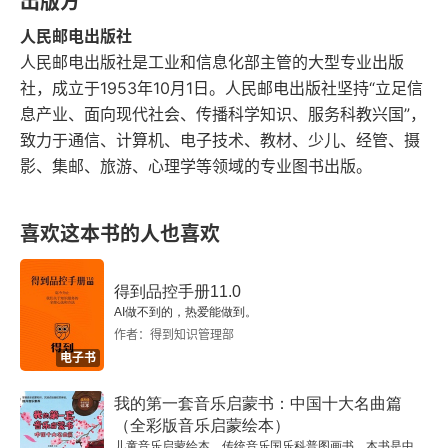
出版方
第4章 弹奏前的准备
人民邮电出版社
1.左右手指甲的修剪
人民邮电出版社是工业和信息化部主管的大型专业出版
社，成立于1953年10月1日。人民邮电出版社坚持“立足信
2.电吉他调音
息产业、面向现代社会、传播科学知识、服务科教兴国”，
致力于通信、计算机、电子技术、教材、少儿、经管、摄
3.更换琴弦
影、集邮、旅游、心理学等领域的专业图书出版。
4.持琴姿势
喜欢这本书的人也喜欢
第5章 学习六线谱
得到品控手册11.0
1.六线谱
AI做不到的，热爱能做到。
作者：得到知识管理部
2.分解和弦记谱法
电子书
3.旋律弹奏记谱法
我的第一套音乐启蒙书：中国十大名曲篇
（全彩版音乐启蒙绘本）
4.伴奏记谱法
儿童音乐启蒙绘本，传统音乐国乐科普图画书。本书是中