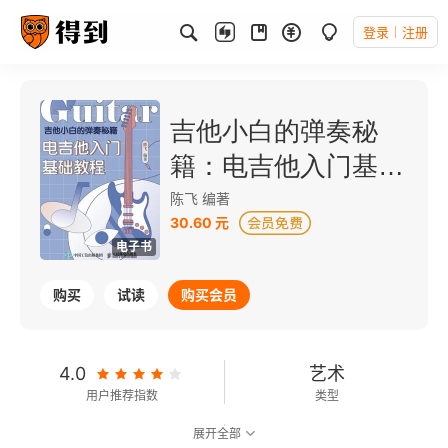
登录
注册
吉他小白的弹奏秘
籍：电吉他入门基础
教程
陈飞 编著
30.60 元
电子书
购买
试读
购买会员
4.0
艺术
用户推荐指数
类型
展开全部
可以朗读
29千字