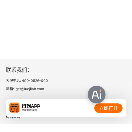
第8章 节奏的进阶知识
1.十六分音符
2.附点音符
3.八分音符节奏型
4.十六分音符节奏型
联系我们：
5.三连音
客服电话: 400-0526-000
6.Shuffle（曳步舞）节奏
邮箱: iget@luojilab.com
第9章 学习拨片弹奏
相关链接：
立即打开
得到官网
1.认识拨片
得到企业版