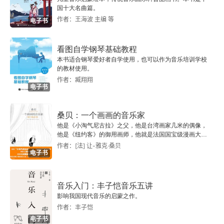
国十大名曲篇。
作者：王海波 主编 等
5.独奏记谱法
电子书
6.和弦图
看图自学钢琴基础教程
本书适合钢琴爱好者自学使用，也可以作为音乐培训学校
7.音阶图
的教材使用。
作者：臧翔翔
电子书
第6章 左右手基础训练
桑贝：一个画画的音乐家
1.训练右手
他是《小淘气尼古拉》之父，他是台湾画家几米的偶像，
他是《纽约客》的御用画师，他就是法国国宝级漫画大师
2.右手弹奏练习
桑贝。
作者：[法] 让-雅克·桑贝
电子书
3.训练左手
音乐入门：丰子恺音乐五讲
4.左手弹奏练习
影响我国现代音乐的启蒙之作。
作者：丰子恺
第7章 节奏的基础知识
电子书