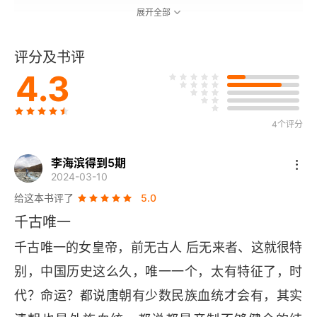
展开全部
第九章 长孙谏言论天谴 武媚杀女诬皇后
评分及书评
第十章 唐皇喜新欲废旧 朝野上下起锋争
4.3
第十一章 武昭仪频施心计 王皇后身陷谋网
4个评分
第十二章 仪秋宫敲山震虎 两仪殿生死相搏
李海滨得到5期
第十三章 英国公一言破局 武皇后凤翼展翅
2024-03-10
给这本书评了
5.0
第十四章 血淋淋二妪骨碎 恶煞煞武后梦魇
千古唯一
第十五章 洛阳宫静人不闲 敕命贬官几苍凉
千古唯一的女皇帝，前无古人 后无来者、这就很特
别，中国历史这么久，唯一一个，太有特征了，时
第十六章 东都宫中雷霆骤 长安城里雨满楼
代？命运？都说唐朝有少数民族血统才会有，其实
第十七章 凄惨惨黄泉路近 威赫赫政归中宫