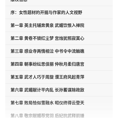
序：女性题材的开掘与作家的人文视野
第一章 英主托辅奔黄泉 武媚饮恨入禅院
第二章 黄卷不锁红尘梦 宫烛犹照寂寞心
第三章 感业寺两情相泣 中书令中流触礁
第四章 朝事纷纭思佳丽 仲秋月柔归唐宫
第五章 武才人巧于周旋 濮王府风起青萍
第六章 武媚献计平内乱 长孙蓄谋除政敌
第七章 败局恰似雪融水 昭仪终得云登天
第八章 敬宗献媚荐党羽 后妃抗武释前嫌