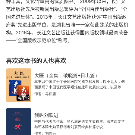
种丰富，文化含量高的优质图书。 2009年以来，长江文
第二十七章 刘仁轨拨乱反正 李司空魂归昭陵
艺出版社先后被新闻出版总署评为“全国百佳出版社”、“全
国先进集体”。2013年，长江文艺出版社获评“中国出版政
府奖”先进出版单位，是湖北省唯一一家获此殊荣的出版机
构。2016年，长江文艺出版社获得国内版权领域最高荣誉
——“全国版权示范单位”称号。
喜欢这本书的人也喜欢
大医（全集，破晓篇+日出篇）
本书以中国红十字会所医院的成立和发展，以小见大，侧
面展现了中国现代医学艰难创建和发展的过程，以及筚路
蓝缕、救民为国的艰难与曲折。
作者：马伯庸
电子书
我叫刘跃进
中国当代著名作家、第八届茅盾文学奖得主、法兰西文学
与艺术骑士勋章获得者刘震云经典长篇小说。
作者：刘震云