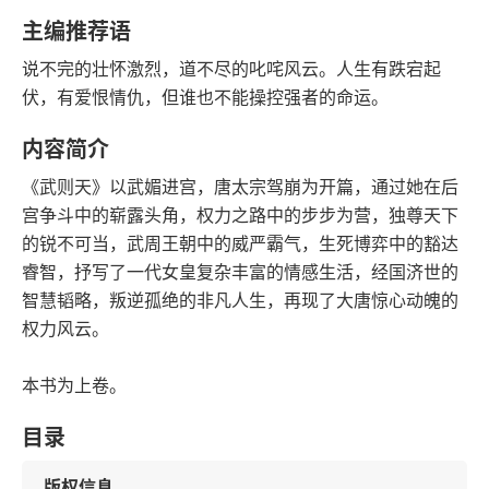
语音朗读
字数
主编推荐语
2015-11-01
说不完的壮怀激烈，道不尽的叱咤风云。人生有跌宕起
发行日期
伏，有爱恨情仇，但谁也不能操控强者的命运。
内容简介
《武则天》以武媚进宫，唐太宗驾崩为开篇，通过她在后
宫争斗中的崭露头角，权力之路中的步步为营，独尊天下
的锐不可当，武周王朝中的威严霸气，生死博弈中的豁达
睿智，抒写了一代女皇复杂丰富的情感生活，经国济世的
智慧韬略，叛逆孤绝的非凡人生，再现了大唐惊心动魄的
权力风云。
本书为上卷。
目录
版权信息