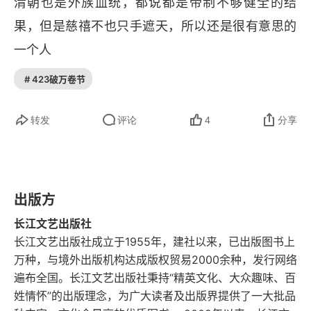
清朝也是外族血统，都说都是帝制不够健全的结
第十八章 武后锦衣归故里 梁王黯然囚黔州
果，但是慈禧不也只手遮天，所以还是很有意思的
一个人
第十九章 飞凤得意扶摇上 司空献计改百官
# 423破万卷节
第二十章 情悠悠情深结怨 心郁郁君臣互探
转发
评论
4
分享
第二十一章 许左相事发田猎 来刺史身殉疆场
第二十二章 许圉师抗上获罪 李义府坠落尘埃
第二十三章 娇婴方啼相府内 风波又起宫苑中
出版方
长江文艺出版社
第二十四章 上官仪长安喋血 大明宫二圣临朝
长江文艺出版社成立于1955年，建社以来，已出版图书上
万种，与境外出版机构达成版权贸易2000余种，发行网络
第二十五章 长安西市血溅雨 岱岳峰下女与禅
遍布全国。长江文艺出版社秉持“精英文化、大众趣味、百
第二十六章 中秋夜心事各怀 蓬莱殿蕊儿折枝
姓情怀”的出版理念，为广大读者及出版界提供了一大批品