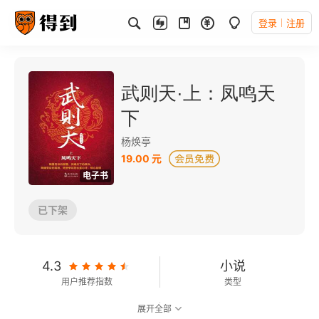
登录
注册
武则天·上：凤鸣天
下
杨焕亭
19.00 元
电子书
已下架
4.3
小说
用户推荐指数
类型
展开全部
可以朗读
355千字