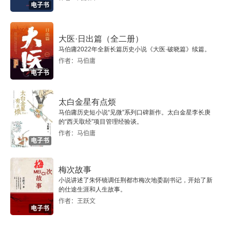
电子书
大医·日出篇（全二册）
马伯庸2022年全新长篇历史小说《大医·破晓篇》续篇。
作者：马伯庸
电子书
太白金星有点烦
马伯庸历史短小说“见微”系列口碑新作。太白金星李长庚
的“西天取经”项目管理经验谈。
作者：马伯庸
电子书
梅次故事
小说讲述了朱怀镜调任荆都市梅次地委副书记，开始了新
的仕途生涯和人生故事。
作者：王跃文
电子书