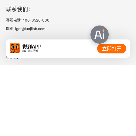
身份考古有意义吗？
联系我们：
客服电话: 400-0526-000
抢盐、理性与惯习
邮箱: iget@luojilab.com
身体考古
相关链接：
立即打开
风水与考古
得到官网
大山前遗址 ——思考景观
得到企业版
时间的朋友
五 反思中国考古学的研究
了解更多：
中国考古学的特点
理解中国考古学的钥匙
反思当前的考古学研究实践