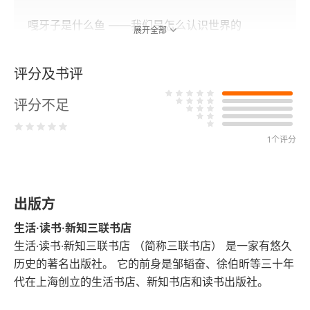
嘎牙子是什么鱼 ——我们是怎么认识世界的
展开全部
所见与所思
评分及书评
考古材料的性质
评分不足
考古学探索什么？
1个评分
考古学本体的再思考
二 意义的追问
出版方
意义的起源
生活·读书·新知三联书店
生活·读书·新知三联书店 （简称三联书店） 是一家有悠久
考古学的意义
历史的著名出版社。 它的前身是邹韬奋、徐伯昕等三十年
代在上海创立的生活书店、新知书店和读书出版社。
过去的力量