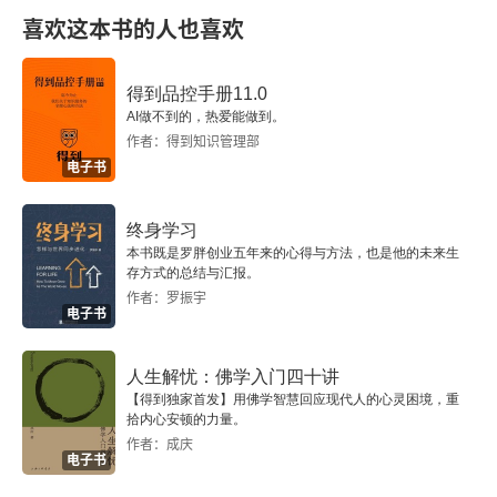
再思考古学研究的意义
喜欢这本书的人也喜欢
考古学是否是屠龙术 ——考古学存在的基础
得到品控手册11.0
AI做不到的，热爱能做到。
考古的作用
作者：得到知识管理部
电子书
三 考古学的身份
终身学习
考古与盗墓
本书既是罗胖创业五年来的心得与方法，也是他的未来生
存方式的总结与汇报。
有一门学科叫考古学吗？
作者：罗振宇
电子书
考古种种
人生解忧：佛学入门四十讲
考古学的格调
【得到独家首发】用佛学智慧回应现代人的心灵困境，重
拾内心安顿的力量。
作者：成庆
作为心理学的考古学
电子书