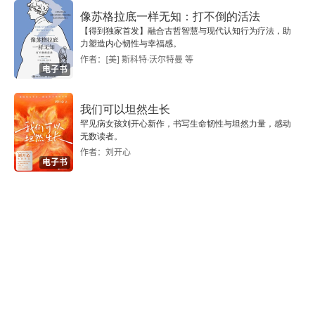
独具只眼的考古学
像苏格拉底一样无知：打不倒的活法
【得到独家首发】融合古哲智慧与现代认知行为疗法，助
考古学科学吗？
力塑造内心韧性与幸福感。
作者：[美] 斯科特·沃尔特曼 等
电子书
考古学的真实性
考古学家的社会角色
我们可以坦然生长
罕见病女孩刘开心新作，书写生命韧性与坦然力量，感动
无数读者。
四 理解当代考古学的发展
作者：刘开心
电子书
考古学发展的两条道路
西方考古学的精华
西方考古学的高峰
考古学概念的构建
新考古学是否是模式论