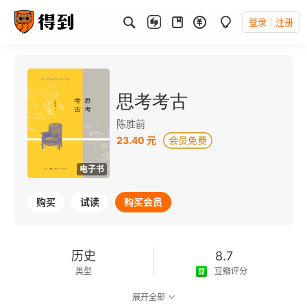
登录
注册
思考考古
陈胜前
23.40 元
电子书
购买
试读
购买会员
历史
8.7
类型
豆瓣评分
展开全部
可以朗读
259千字