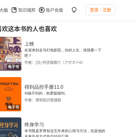
登录
注册
大脑
知识城邦
账户充值
喜欢这本书的人也喜欢
上映
欢迎来到走马灯电影院，你的人生，借我看一下
吧？
作者：[日] 阿伏伽德六（アボガド6）
电子书
得到品控手册11.0
AI做不到的，热爱能做到。
作者：得到知识管理部
电子书
终身学习
本书既是罗胖创业五年来的心得与方法，也是他的
未来生存方式的总结与汇报。