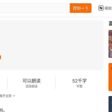
得到一下
得到
可以朗读
52千字
语音朗读
字数
展开全部
书。