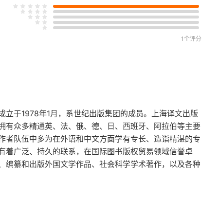
1个评分
立于1978年1月，系世纪出版集团的成员。上海译文出版
拥有众多精通英、法、俄、德、日、西班牙、阿拉伯等主要
作者队伍中多为在外语和中文方面学有专长、造诣精湛的专
有着广泛、持久的联系，在国际图书版权贸易领域信誉卓
、编纂和出版外国文学作品、社会科学学术著作，以及各种