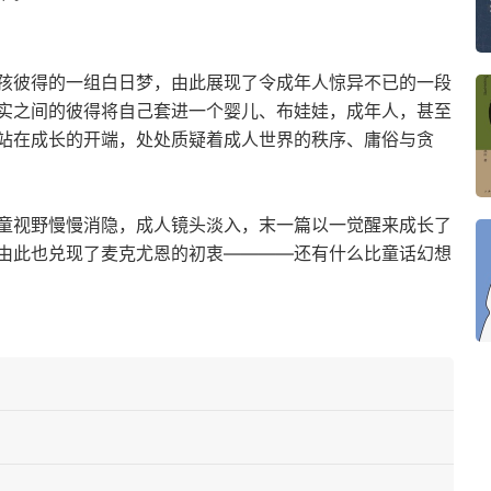
孩彼得的一组白日梦，由此展现了令成年人惊异不已的一段
实之间的彼得将自己套进一个婴儿、布娃娃，成年人，甚至
站在成长的开端，处处质疑着成人世界的秩序、庸俗与贪
童视野慢慢消隐，成人镜头淡入，末一篇以一觉醒来成长了
由此也兑现了麦克尤恩的初衷————还有什么比童话幻想