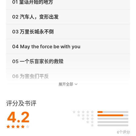
01 童话开始的地方
02 汽车人，变形出发
03 万里长城永不倒
04 May the force be with you
05 一个乐盲家长的救赎
06 为害虫们平反
展开全部
07 剑拔弩张
评分及书评
08 两面三刀
4.2
09 I will be back
6个评分
10 再见了，上海