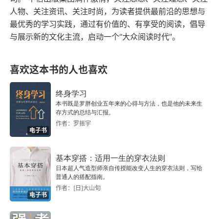
人物、关注资讯、关注时尚，为读者提供最前沿的思想与
20 葫芦里卖的是什么药
最优秀的学习实践，通过有价值的、有享受的阅读，倡导
与展示新的文化主流，启动一个“大众阅读时代”。
21 三班英雄传
后记
喜欢这本书的人也喜欢
附录
终身学习
本书既是罗胖创业五年来的心得与方法，也是他的未来生
存方式的总结与汇报。
作者：罗振宇
电子书
基本穿搭：适用一生的穿衣法则
日本超人气造型师亲自传授能改变人生的穿衣法则，写给
普通人的搭配指南。
作者：[日]大山旬
电子书