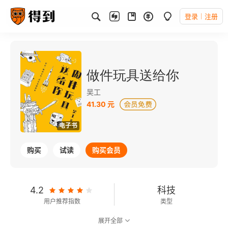
登录
注册
做件玩具送给你
吴工
41.30 元
电子书
购买
试读
购买会员
4.2
科技
用户推荐指数
类型
展开全部
8.9
可以朗读