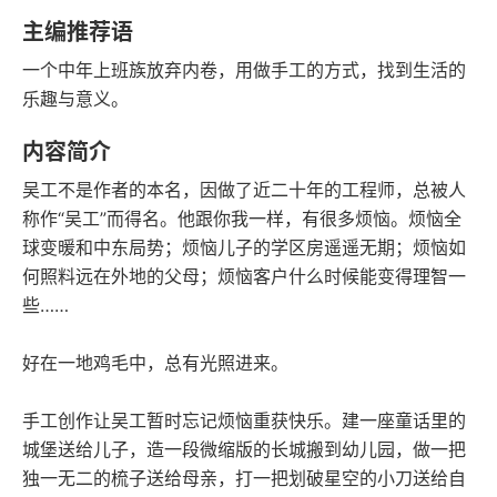
豆瓣评分
语音朗读
主编推荐语
93千字
2023-04-01
一个中年上班族放弃内卷，用做手工的方式，找到生活的
字数
发行日期
乐趣与意义。
内容简介
吴工不是作者的本名，因做了近二十年的工程师，总被人
称作“吴工”而得名。他跟你我一样，有很多烦恼。烦恼全
球变暖和中东局势；烦恼儿子的学区房遥遥无期；烦恼如
何照料远在外地的父母；烦恼客户什么时候能变得理智一
些……
好在一地鸡毛中，总有光照进来。
手工创作让吴工暂时忘记烦恼重获快乐。建一座童话里的
城堡送给儿子，造一段微缩版的长城搬到幼儿园，做一把
独一无二的梳子送给母亲，打一把划破星空的小刀送给自