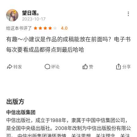
望日莲。
11 吴工的一平米
2023-10-17
给这本书评了
4.0
12 养伤记
有趣～小建议是作品的成稿能放在前面吗？电子书
13 第一次寒假作业
每次要看成品都得点到最后哈哈
14 一把麻烦的木梳
转发
评论
赞
分享
15 老吴的手艺
16 我在家里修文物
出版方
17 一叶一菩提，一瓦一浮生
中信出版集团
18 有志青年
中信出版社，成立于1988年，隶属于中国中信集团公司，
是全国中央级出版社。2008年改制为中信出版股份有限公
19 六一儿童节特别试题
司。 中信出版集团满怀激情，关注思想、关注理念、关注