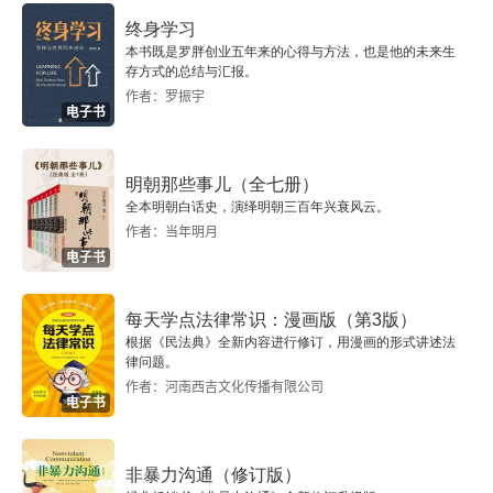
终身学习
读《前汉书卷六十四·朱买臣传》
本书既是罗胖创业五年来的心得与方法，也是他的未来生
存方式的总结与汇报。
作者：罗振宇
读《前汉书卷五十七·司马相如传》
电子书
读《后汉书》小引
明朝那些事儿（全七册）
读《后汉书卷五十八·桓谭传》（一个音乐家的悲
全本明朝白话史，演绎明朝三百年兴衰风云。
作者：当年明月
剧）
电子书
读《后汉书卷五十八·冯衍传》（一个文过其实的
人）
每天学点法律常识：漫画版（第3版）
根据《民法典》全新内容进行修订，用漫画的形式讲述法
律问题。
读《后汉书卷七十·班固传》（一个为政治服务的文
作者：河南西吉文化传播有限公司
人）
电子书
读《后汉书卷五十四·马援传》（一篇好传记）
非暴力沟通（修订版）