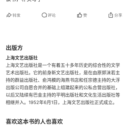
耕堂读书记（一）
转发
评论
赞
分享
耕堂读书记（二）
耕堂读书记（三）
耕堂读书记（四）
出版方
上海文艺出版社
耕堂读书记（五）
上海文艺出版社是一个有着五十多年历史的综合性的文学
读《吕氏春秋》
艺术出版社。它的前身新文艺出版社，是在由原郭沫若主
持的群益出版社、俞鸿模的海燕书店和任宗德主持的大浮
读《史记》记（上）
出版公司自愿合并的基础上组建起来的公私合营出版社，
以后又陆续有巴金主持的平明出版社和文化生活出版社等
读《史记》记（中）
相继并入。1952年6月1日，上海文艺出版社正式成立。
读《史记》记（下）
喜欢这本书的人也喜欢
读《史记》记（跋）