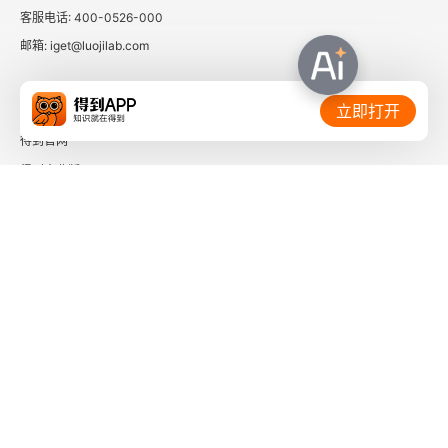
客服电话: 400-0526-000
我的史部书
邮箱: iget@luojilab.com
我的子部书
相关链接：
立即打开
我的集部书
得到官网
我的《廿四史》
得到企业版
时间的朋友
我的丛书零种
了解更多：
我的农桑畜牧花卉书
我的金石美术图画书
我的“珍贵二等”
下载「得到App」
关注微信公众号
谈读书记