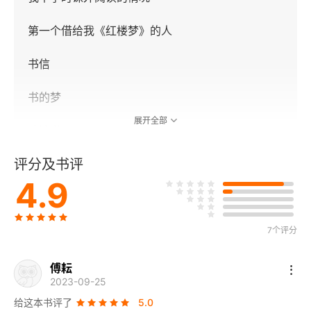
第一个借给我《红楼梦》的人
书信
书的梦
展开全部
谈读书
评分及书评
谈爱书
4.9
爱书续谈
与友人论传记
7个评分
与友人论学习古文
傅耘
2023-09-25
题文集珍藏本
给这本书评了
5.0