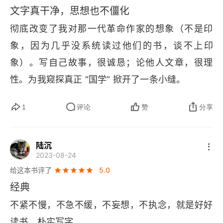
文字真干净，思想也不僵化
听说书
彻底改变了我对那一代革命作家的想象（不是印
报纸的故事
象，因为几乎没系统读过他们的书，谈不上印
拉洋片
象）。写自己故事，很诚恳；论他人文章，很理
性。为我窥探真正 “国学” 掀开了一条小缝。
看电视
1
评论
赞
分享
画的梦
读画论记
陆沉
2023-08-24
戏的梦
给这本书评了
5.0
戏的续梦
经典
不紧不慢，不急不缓，不妄想，不执念，就是好好
书前书后
读书，朴实写字