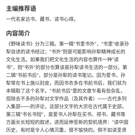
豆瓣评分
语音朗读
主编推荐语
201千字
2019-04-01
一代名家访书、藏书、读书心得。
字数
发行日期
内容简介
《野味读书》分为三辑。第一辑“书里书外”，“书里”收录孙
犁自述的读书经过；“书外”则是可能影响孙犁精神成长的
文化生活。如果我们把文化生活的内容也算作一种“读
书”，则“书外”的部分也算该是孙犁读书生活的一部分。第
二辑“书前书后”，部分是孙犁的读书笔记。因为爱书，孙
犁常在书上施以封皮，而因书衣多在书前书后，我们就为
本辑取了这个名字。“书前书后”里的文章乍看有些杂乱，
但除去不多的孙犁对文学作品（及其作者）——古代多列
入集部——的评论，这部分文字的大宗在古代属于史部。
第三辑“书长书短”，是爱书人孙犁在买书、得书、藏书等
方面长长短短的叙述，进而延伸至新的契机境界：“读中国
历史，有时是令人心情沉重，很不愉快的。倒不如读圣贤