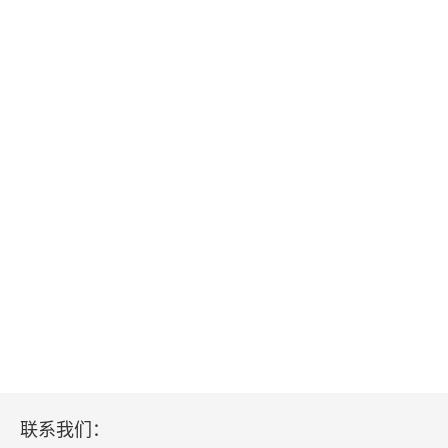
读《清代文字狱档》记
关于纪昀的通信
读《求阙斋弟子记》
读《义门读书记》
读《胡适的日记》
读《刘半农研究》
书长书短
我的书目书
我的经部书
联系我们：