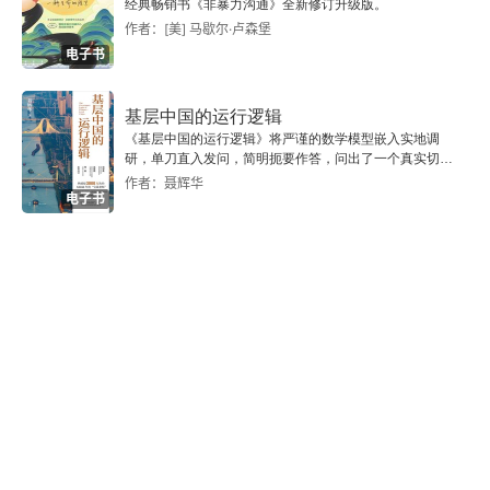
经典畅销书《非暴力沟通》全新修订升级版。
读《后汉书卷六十六·贾逵传》（关于经术）
作者：[美] 马歇尔·卢森堡
电子书
读《后汉书卷七十三·朱穆传》（关于交友）
读《宋书·范晔传》
基层中国的运行逻辑
《基层中国的运行逻辑》将严谨的数学模型嵌入实地调
研，单刀直入发问，简明扼要作答，问出了一个真实切近
读《旧唐书》记
的基层中国。
作者：聂辉华
电子书
买《世说新语》记
读《李卫公会昌一品集》
读唐人传奇记
谈笔记小说
读《东坡先生谱》
读《船山全书》