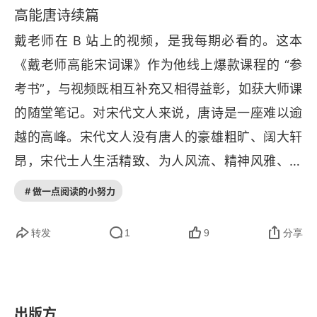
高能唐诗续篇
第3讲 周邦彦：“词中老杜”
戴老师在 
B 
站上的视频，是我每期必看的。这本
1．“乐府独步”，贵贱通吃
《戴老师高能宋词课》作为他线上爆款课程的 “参
考书”，与视频既相互补充又相得益彰，如获大师课
2．“集大成者”
的随堂笔记。对宋代文人来说，唐诗是一座难以逾
3．“顿挫之妙，理法之精”
越的高峰。宋代文人没有唐人的豪雄粗旷、阔大轩
4．感受“曲折繁复”
昂，宋代士人生活精致、为人风流、精神风雅、内
心丰富、感受细腻，倦怠颓唐，与词风一拍即合，
# 做一点阅读的小努力
第4讲 中秋词中的绝唱
其审美趣味和文化素养都在宋词中表现得淋漓尽
1．“逸怀浩气”
致。戴老师赏析宋词，摒弃了上学时都背过的语言
转发
1
9
分享
清新、意境优美、情景交融、结构紧凑这样浮于表
2．“英姿奇气”
面的套话，全面解析宋词的发展源流和美学特点，
第5讲 词坛女皇李清照
幽默好玩又系统深刻，听着段子就能把宋词真正
出版方