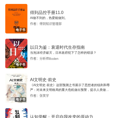
3．暗香盈袖
得到品控手册11.0
4．心事万千
AI做不到的，热爱能做到。
作者：得到知识管理部
第10讲 “怎一个愁字了得”
电子书
1．憔悴更凋零
以日为鉴：衰退时代生存指南
2．悲催的元宵节
当泡沫经济破灭，日本政府犯下了怎样的错误？
作者：分析师Boden
3．怎样才能挨到天黑？
电子书
第11讲 辛弃疾：诗才与帅才
AI文明史·前史
《AI文明史·前史》这部预测之书展示了思想者的锐利和尊
1．盖世奇才
严：对未来文明格局的重大危机做出预警，提示人类做出
智慧的选择。
作者：张笑宇
电子书
2．“他年要补天西北”
3．江南江北
认知觉醒：开启自我改变的原动力