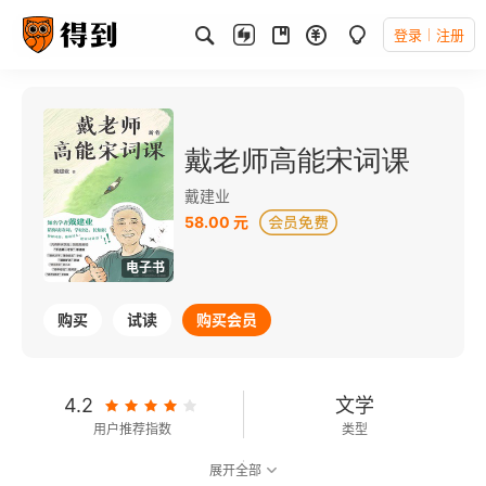
登录
注册
戴老师高能宋词课
戴建业
58.00 元
电子书
购买
试读
购买会员
4.2
文学
用户推荐指数
类型
展开全部
8.3
可以朗读