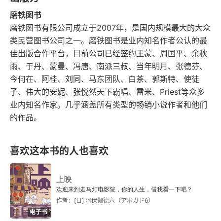
 “读进去”。除了 “超脱旷达” 的苏轼、词坛女皇李
第6讲 女儿身，男儿心
磨铁图书
清照、“诗才与帅才” 辛弃疾、“绝代才子薄命君王”
磨铁图书有限公司成立于2007年，是国内规模最大的大众
第7讲 绰约见天真
类民营图书公司之一。磨铁图书是业内知名作者公认的最
 李煜等，对其它几位词人的多舛人生和宋词的风情
佳出版合作平台，目前公司已经签约王蒙、周国平、余秋
1．青春的倩影
风韵，解读得也都深入浅出，饶有趣味。
雨、于丹、蒙曼、冯唐、南派三叔、当年明月、张德芬、
今何在、阿桂、刘同、马东团队、白茶、郭斯特、使徒
2．什么叫天才？
子、伟大的安妮、张悦然天下霸唱、雷米、Priest等众多
3．“说不尽、无穷好”
业内知名作家。几乎涵盖所有类型的畅销小说作者和他们
的作品。
第8讲 “自是花中第一流”
喜欢这本书的人也喜欢
第9讲 无限风情
1．花影香腮
上映
欢迎来到走马灯电影院，你的人生，借我看一下吧？
2．灵气与才气
作者：[日] 阿伏伽德六（アボガド6）
电子书