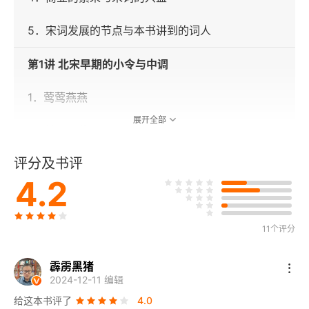
5．宋词发展的节点与本书讲到的词人
第1讲 北宋早期的小令与中调
1．莺莺燕燕
展开全部
2．情深语俊
评分及书评
3．“言情神品”
4.2
第2讲 柳词：“不减唐人高处”
1．他当年有多火？
11个评分
2．“领字”的妙用
霹雳黑猪
2024-12-11 编辑
3．环环相扣
给这本书评了
4.0