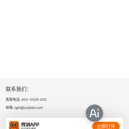
2．“仍是秾丽一派”
3．妩媚销魂
第14讲 稼轩体
1．什么是稼轩体？
2．以文为词
3．开眼了！
联系我们：
附第15讲 李煜：绝代才子，薄命君王
客服电话: 400-0526-000
1．假如没有“归为臣虏”……
邮箱: iget@luojilab.com
2．任真、任性、任情
相关链接：
立即打开