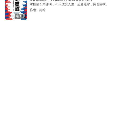
掌握成长关键词，90天改变人生：超越焦虑，实现自我。
4．整顿乾坤
作者：周岭
电子书
5．谁“揾英雄泪”？
6．“英雄之气”
第12讲 痛苦与解脱
1．自嘲
2．别有怀抱
3．“一身都是愁”
第13讲 英雄气与婉约词
1．百转千回