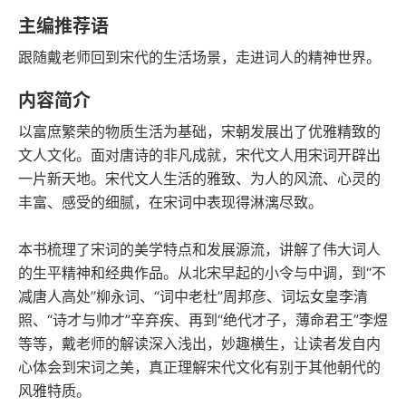
豆瓣评分
语音朗读
主编推荐语
144千字
2024-11-01
跟随戴老师回到宋代的生活场景，走进词人的精神世界。
字数
发行日期
内容简介
以富庶繁荣的物质生活为基础，宋朝发展出了优雅精致的
文人文化。面对唐诗的非凡成就，宋代文人用宋词开辟出
一片新天地。宋代文人生活的雅致、为人的风流、心灵的
丰富、感受的细腻，在宋词中表现得淋漓尽致。
本书梳理了宋词的美学特点和发展源流，讲解了伟大词人
的生平精神和经典作品。从北宋早起的小令与中调，到“不
减唐人高处”柳永词、“词中老杜”周邦彦、词坛女皇李清
照、“诗才与帅才”辛弃疾、再到“绝代才子，薄命君王”李煜
等等，戴老师的解读深入浅出，妙趣横生，让读者发自内
心体会到宋词之美，真正理解宋代文化有别于其他朝代的
风雅特质。