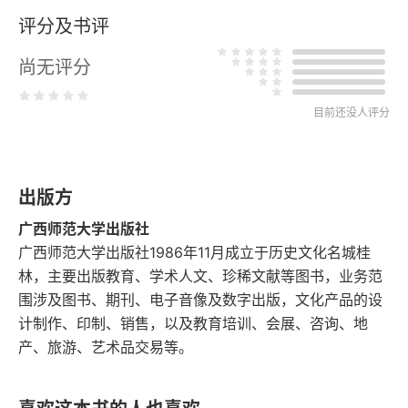
评分及书评
第八章 法家
尚无评分
第九章 名家
第十章 墨家
目前还没人评分
第十一章 纵横家
出版方
第十二章 兵家
广西师范大学出版社
第十三章 农家
广西师范大学出版社1986年11月成立于历史文化名城桂
林，主要出版教育、学术人文、珍稀文献等图书，业务范
第十四章 阴阳数术
围涉及图书、期刊、电子音像及数字出版，文化产品的设
计制作、印制、销售，以及教育培训、会展、咨询、地
第十五章 方技
产、旅游、艺术品交易等。
第十六章 小说家