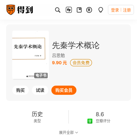
登录
注册
先秦学术概论
吕思勉
9.90 元
电子书
购买
试读
购买会员
历史
8.6
类型
豆瓣评分
展开全部
可以朗读
97千字