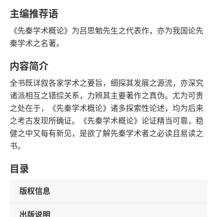
语音朗读
字数
主编推荐语
2010-12-01
《先秦学术概论》为吕思勉先生之代表作，亦为我国论先
发行日期
秦学术之名著。
内容简介
全书既详叙各家学术之要旨，细探其发展之源流，亦深究
诸派相互之错综关系，力辨其主要著作之真伪。尤为可贵
之处在于，《先秦学术概论》诸多探索性论述，均为后来
之考古发现所确证。《先秦学术概论》论证精当可靠，稳
健之中又每有新见，是欲了解先秦学术者之必读且易读之
书。
目录
版权信息
出版说明