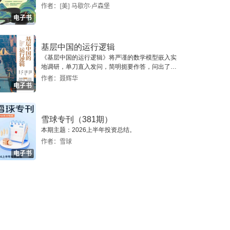
作者：[美] 马歇尔·卢森堡
电子书
基层中国的运行逻辑
《基层中国的运行逻辑》将严谨的数学模型嵌入实
地调研，单刀直入发问，简明扼要作答，问出了一
个真实切近的基层中国。
作者：聂辉华
电子书
雪球专刊（381期）
本期主题：2026上半年投资总结。
作者：雪球
电子书