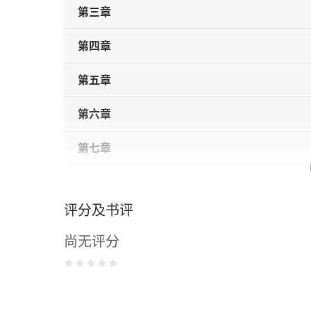
第三章
第四章
第五章
第六章
第七章
第八章
评分及书评
《叶甫盖尼·奥涅金》注释
尚无评分
奥涅金的旅行片断
第十章