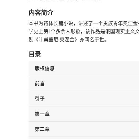
内容简介
本书为诗体长篇小说，讲述了一个贵族青年奥涅金
学史上第1个多余人形象，该作品是俄国现实主义
剧《叶甫盖尼·奥涅金》亦闻名于世。
目录
版权信息
前言
引子
第一章
第二章