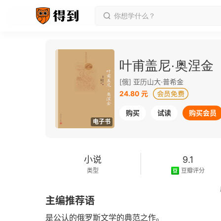
叶甫盖尼·奥涅金
[俄] 亚历山大·普希金
24.80 元
购买
试读
购买会员
电子书
小说
9.1
类型
豆瓣评分
2016-06-01
主编推荐语
发行日期
是公认的俄罗斯文学的典范之作。