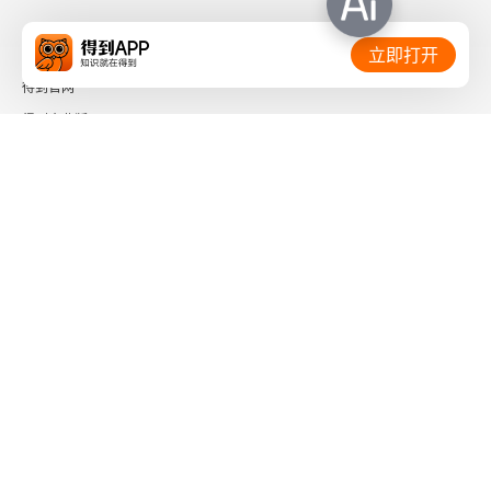
一、法的价值的含义
相关链接：
立即打开
二、法的价值体系
得到官网
得到企业版
三、法的主要价值
时间的朋友
四、法的价值冲突与解决
了解更多：
第四章 法的渊源和效力
第一节 法的渊源
一、法的渊源释义
下载「得到App」
关注微信公众号
二、法的正式渊源与非正式渊源
三、当代中国法的渊源
社会信用代码 91110108662186561M
出版物经营许可证 新出发京零字第海200073号