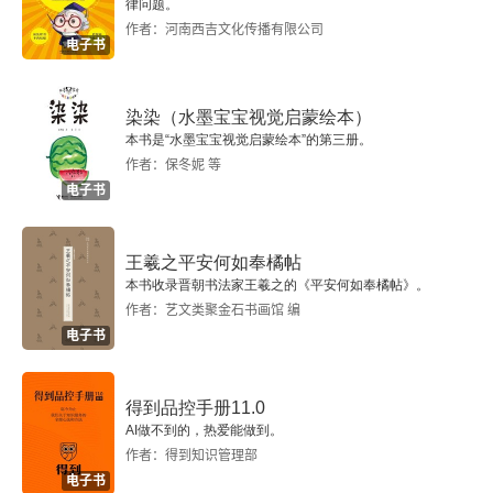
律问题。
二、影响法的其他因素
作者：河南西吉文化传播有限公司
电子书
第三节 法的特征
染染（水墨宝宝视觉启蒙绘本）
一、法是调整人的行为的社会规范
本书是“水墨宝宝视觉启蒙绘本”的第三册。
作者：保冬妮 等
二、法是体现国家意志性的社会规范
电子书
三、法是规定权利义务的社会规范
王羲之平安何如奉橘帖
四、法是依靠国家强制力保障实施的社会规范
本书收录晋朝书法家王羲之的《平安何如奉橘帖》。
作者：艺文类聚金石书画馆 编
电子书
第四节 法的分类
一、法的一般分类
得到品控手册11.0
AI做不到的，热爱能做到。
二、法的特殊分类
作者：得到知识管理部
电子书