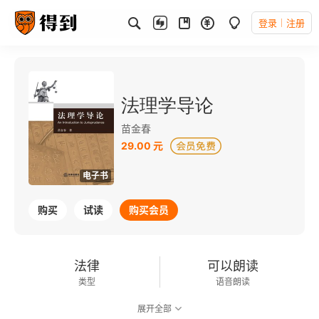
登录
注册
法理学导论
苗金春
29.00 元
电子书
购买
试读
购买会员
法律
可以朗读
类型
语音朗读
展开全部
387千字
2014-12-01