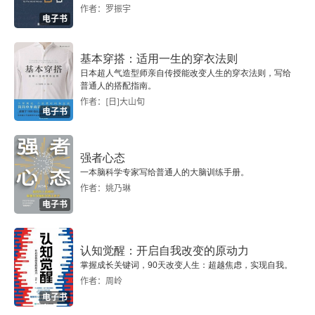
馀杭道中
作者：罗振宇
电子书
乐神曲以下共四首，效王建
基本穿搭：适用一生的穿衣法则
缫丝行
日本超人气造型师亲自传授能改变人生的穿衣法则，写给
普通人的搭配指南。
作者：[日]大山旬
田家留客行
电子书
催租行
强者心态
宿东寺二首
一本脑科学专家写给普通人的大脑训练手册。
作者：姚乃琳
电子书
晚步
枫桥
认知觉醒：开启自我改变的原动力
掌握成长关键词，90天改变人生：超越焦虑，实现自我。
横塘
作者：周岭
电子书
金氏庵庵废无人居