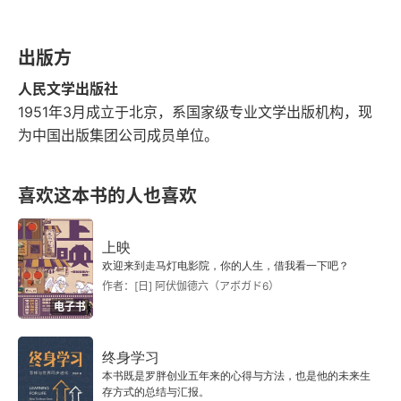
读史三首（选二）
宴坐庵四首
出版方
人民文学出版社
夜行上沙见梅，记东坡作诗招魂之句
1951年3月成立于北京，系国家级专业文学出版机构，现
为中国出版集团公司成员单位。
姑恶并序
大暑舟行含山道中，雨骤至，霆奔龙挂可骇
喜欢这本书的人也喜欢
六月七日夜起坐殿庑取凉
上映
欢迎来到走马灯电影院，你的人生，借我看一下吧？
立春日郊行
作者：[日] 阿伏伽德六（アボガド6）
电子书
碧瓦
终身学习
暮春上塘道中
本书既是罗胖创业五年来的心得与方法，也是他的未来生
存方式的总结与汇报。