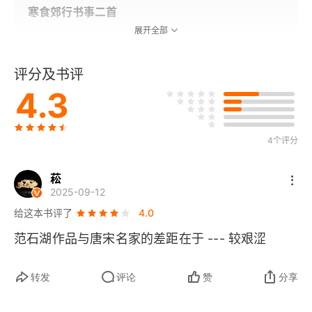
寒食郊行书事二首
展开全部
初夏二首
评分及书评
南徐道中以下赴金陵漕试作
4.3
金陵道中
4个评分
晓行官塘驿
菘
赏心亭再题
2025-09-12
给这本书评了
4.0
宿义林院
范石湖作品与唐宋名家的差距在于 --- 较艰涩
白鹭亭
转发
评论
赞
分享
胭脂井三首（选二）