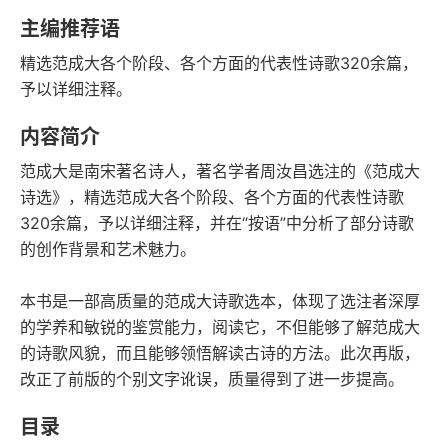
语音朗读
字数
主编推荐语
2025-07-01
精选范成大各个阶段、各个方面的代表性诗歌320余篇，
发行日期
予以详细注释。
内容简介
范成大是南宋著名诗人，著名学者周汝昌选注的《范成大
诗选》，精选范成大各个阶段、各个方面的代表性诗歌
320余篇，予以详细注释，并在“按语”中分析了部分诗歌
的创作背景和艺术魅力。
本书是一部高质量的范成大诗歌选本，体现了选注者深厚
的学养和敏锐的鉴赏能力，阅读它，不但能够了解范成大
的诗歌风貌，而且能够领悟解读古诗的方法。此次再版，
改正了前版的个别文字讹误，质量得到了进一步提高。
目录