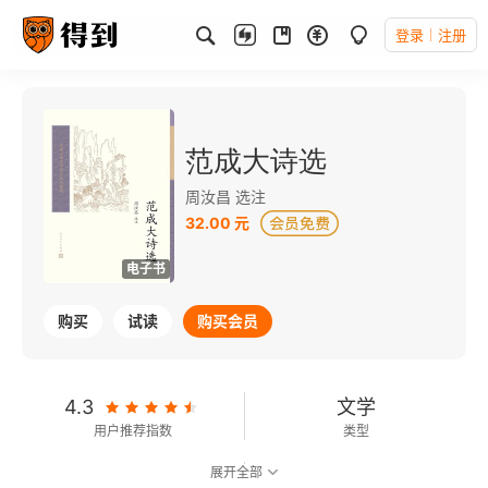
登录
注册
范成大诗选
周汝昌 选注
32.00 元
电子书
购买
试读
购买会员
4.3
文学
用户推荐指数
类型
展开全部
可以朗读
58千字