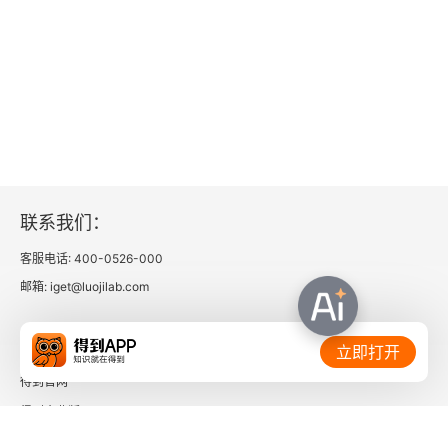
雪霁独登南楼
自天平岭过高景庵
晓自银林至东灞登舟，寄宣城亲戚
复自姑苏过宛陵，至邓步出陆
联系我们：
南塘冬夜倡和
客服电话: 400-0526-000
净行寺旁皆圩田，每为潦涨所决，民岁岁兴筑，患粮
邮箱: iget@luojilab.com
绝，功辄不成
相关链接：
立即打开
清明日狸渡道中
得到官网
周德万携孥赴龙舒法曹，道过水阳相见，留别女弟
得到企业版
时间的朋友