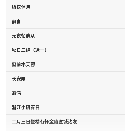
版权信息
前言
元夜忆群从
秋日二绝（选一）
窗前木芙蓉
长安闸
落鸿
浙江小矶春日
二月三日登楼有怀金陵宣城诸友