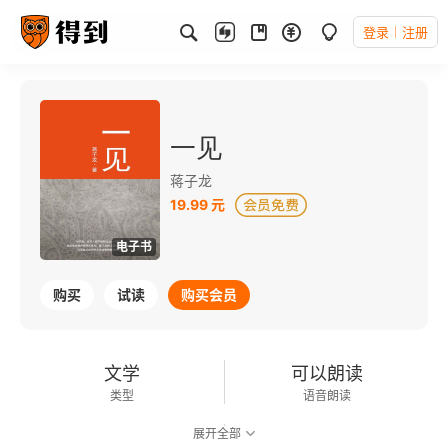
登录
注册
一见
蒋子龙
19.99 元
电子书
购买
试读
购买会员
文学
可以朗读
类型
语音朗读
展开全部
164千字
2012-05-01