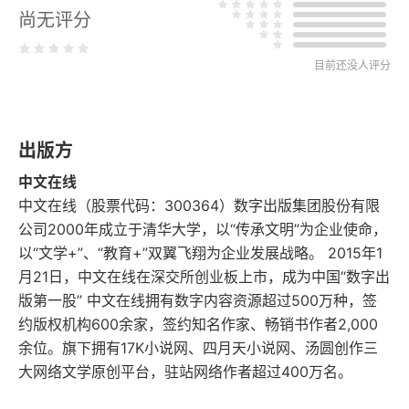
尚无评分
翰墨缘
目前还没人评分
佛缘
喜丧
出版方
龙隐洞记
中文在线
中文在线（股票代码：300364）数字出版集团股份有限
老人的味道
公司2000年成立于清华大学，以“传承文明”为企业使命，
以“文学+”、“教育+”双翼飞翔为企业发展战略。 2015年1
秦征素描
月21日，中文在线在深交所创业板上市，成为中国“数字出
积累和积墨
版第一股” 中文在线拥有数字内容资源超过500万种，签
约版权机构600余家，签约知名作家、畅销书作者2,000
大干部的“大”
余位。旗下拥有17K小说网、四月天小说网、汤圆创作三
大网络文学原创平台，驻站网络作者超过400万名。
末代圣人家