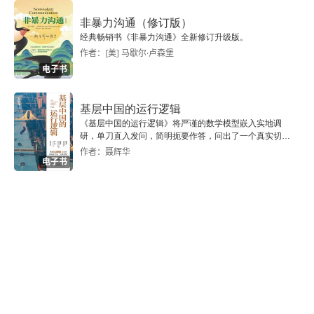
越南人的性格
非暴力沟通（修订版）
经典畅销书《非暴力沟通》全新修订升级版。
日本的地震性格
作者：[美] 马歇尔·卢森堡
电子书
日本的行走作家
基层中国的运行逻辑
泰国“李屁”
《基层中国的运行逻辑》将严谨的数学模型嵌入实地调
研，单刀直入发问，简明扼要作答，问出了一个真实切近
的基层中国。
爵士的婚礼
作者：聂辉华
电子书
日中文协的办公室
总统需要神话
巨人动手的能力
“托尔斯泰灯”