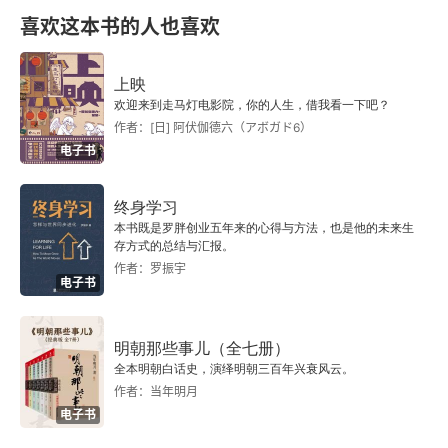
喜欢这本书的人也喜欢
巴老是金
无冕之王
上映
欢迎来到走马灯电影院，你的人生，借我看一下吧？
杨丽萍“映象”
作者：[日] 阿伏伽德六（アボガド6）
电子书
台湾文人
终身学习
树精
本书既是罗胖创业五年来的心得与方法，也是他的未来生
存方式的总结与汇报。
作者：罗振宇
编辑何以为“大”
电子书
美国的中国作家之家
明朝那些事儿（全七册）
幽默冰凌
全本明朝白话史，演绎明朝三百年兴衰风云。
作者：当年明月
电子书
不掩藏自己的疯狂