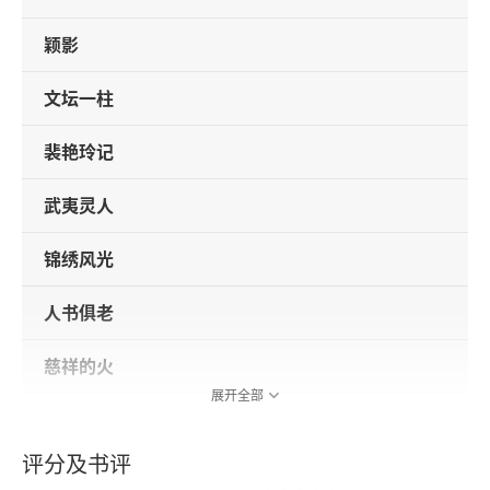
颖影
文坛一柱
裴艳玲记
武夷灵人
锦绣风光
人书俱老
慈祥的火
展开全部
母道
评分及书评
赛里木湖畔