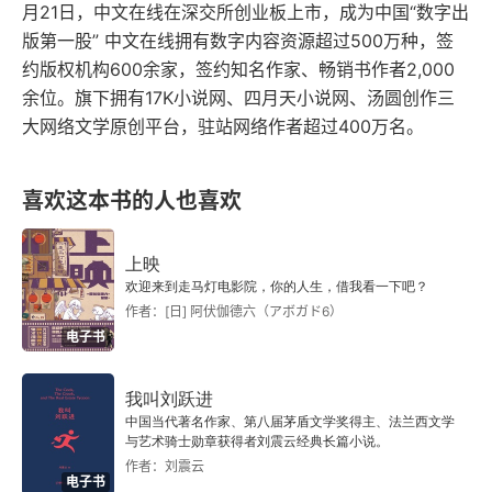
月21日，中文在线在深交所创业板上市，成为中国“数字出
版第一股” 中文在线拥有数字内容资源超过500万种，签
约版权机构600余家，签约知名作家、畅销书作者2,000
余位。旗下拥有17K小说网、四月天小说网、汤圆创作三
大网络文学原创平台，驻站网络作者超过400万名。
喜欢这本书的人也喜欢
上映
欢迎来到走马灯电影院，你的人生，借我看一下吧？
作者：[日] 阿伏伽德六（アボガド6）
电子书
我叫刘跃进
中国当代著名作家、第八届茅盾文学奖得主、法兰西文学
与艺术骑士勋章获得者刘震云经典长篇小说。
作者：刘震云
电子书