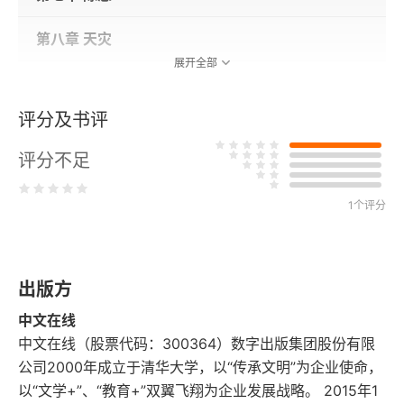
第八章 天灾
展开全部
第九章 人祸
评分及书评
第十章 淫乱
评分不足
第十一章 错爱
1个评分
第十二章 痛失
第十三章 尾声
出版方
中文在线
中文在线（股票代码：300364）数字出版集团股份有限
公司2000年成立于清华大学，以“传承文明”为企业使命，
以“文学+”、“教育+”双翼飞翔为企业发展战略。 2015年1