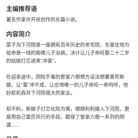
语音朗读
字数
主编推荐语
2006-07-01
著名作家许开祯创作的长篇小说。
发行日期
内容简介
菜子沟下河院是一座拥有百年历史的老宅院，东家庄地为
给命悬一线的痴傻儿子治病，决计让儿子命旺娶二十二岁
的姑娘灯芯进来“冲喜”。
在迎亲途中，阴险歹毒的管家六根想方设法想要害死新
娘，让“喜”冲不成，让庄地唯一的儿子命旺一命呜呼，他
好趁机吞并下河院偌大的家业。
却不料，新娘子灯芯化险为夷，顺顺利利嫁入下河院，更
是用自己雷厉风行的手段，戳穿了管家六根一系列的阴
谋……