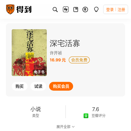
登录
注册
深宅活寡
许开祯
16.99 元
电子书
购买
试读
购买会员
小说
7.6
类型
豆瓣评分
展开全部
可以朗读
246千字