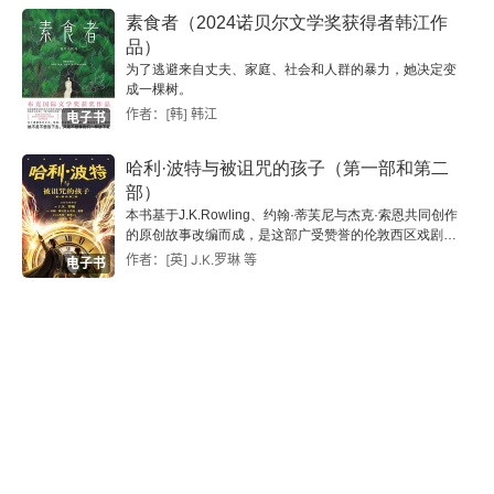
素食者（2024诺贝尔文学奖获得者韩江作
品）
为了逃避来自丈夫、家庭、社会和人群的暴力，她决定变
成一棵树。
作者：[韩] 韩江
电子书
哈利·波特与被诅咒的孩子（第一部和第二
部）
本书基于J.K.Rowling、约翰·蒂芙尼与杰克·索恩共同创作
的原创故事改编而成，是这部广受赞誉的伦敦西区戏剧作
品的完整剧本。 此版本包含原故事的最终版对话和舞台指
作者：[英] J.K.罗琳 等
电子书
导、分为两部分的内容、一段在导演约翰·蒂芙尼与编剧杰
克·索恩之间的对话、波特家族系谱，以及一条与《哈利·
波特与被诅咒的孩子》相关的关键时间时间线。