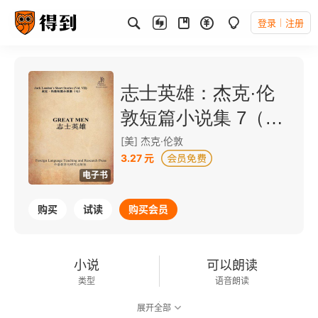
登录
注册
志士英雄：杰克·伦
敦短篇小说集 7（外
研社双语读库）
[美] 杰克·伦敦
3.27 元
电子书
购买
试读
购买会员
小说
可以朗读
类型
语音朗读
展开全部
52千字
2012-12-01